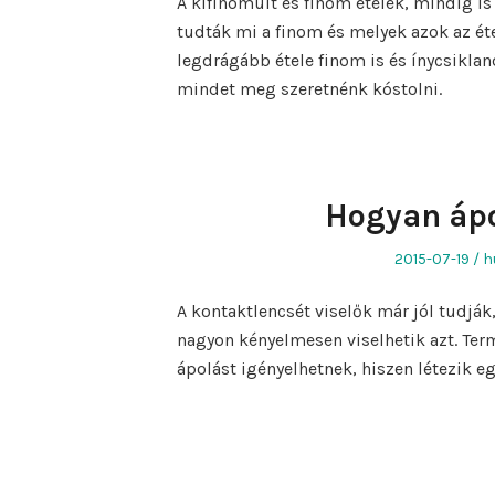
A kifinomult és finom ételek, mindig i
tudták mi a finom és melyek azok az éte
legdrágább étele finom is és ínycsiklan
mindet meg szeretnénk kóstolni.
Hogyan ápo
Posted
A
2015-07-19
h
on
A kontaktlencsét viselők már jól tudjá
nagyon kényelmesen viselhetik azt. Te
ápolást igényelhetnek, hiszen létezik e