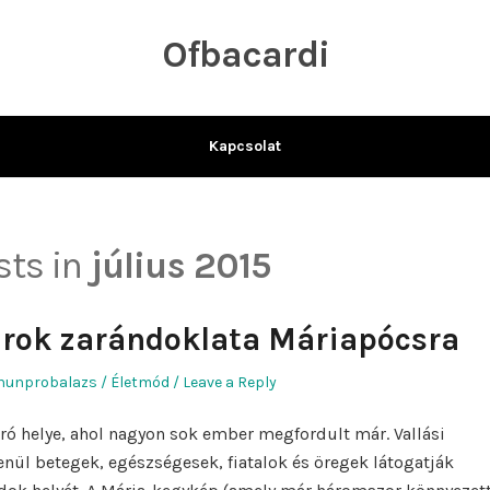
Ofbacardi
Kapcsolat
sts in
július 2015
rok zarándoklata Máriapócsra
Author
Posted
hunprobalazs
Életmód
Leave a Reply
in
ó helye, ahol nagyon sok ember megfordult már. Vallási
enül betegek, egészségesek, fiatalok és öregek látogatják