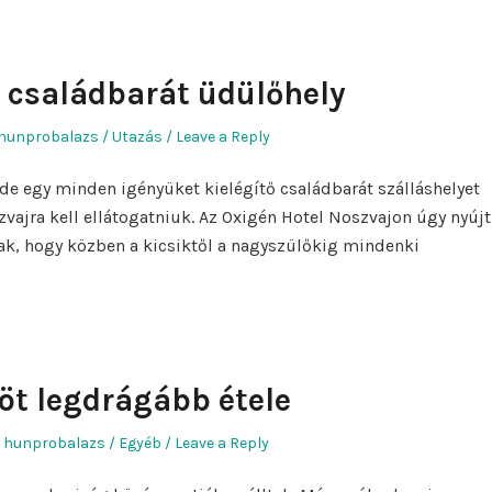
 családbarát üdülőhely
Author
Posted
hunprobalazs
Utazás
Leave a Reply
in
de egy minden igényüket kielégítő családbarát szálláshelyet
vajra kell ellátogatniuk. Az Oxigén Hotel Noszvajon úgy nyújt
nak, hogy közben a kicsiktől a nagyszülőkig mindenki
 öt legdrágább étele
Author
Posted
hunprobalazs
Egyéb
Leave a Reply
in