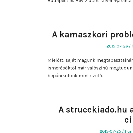
Budapest és Hévíz után. Mivel nyaranta 
A kamaszkori probl
Posted
2015-07-26
on
Mielőtt, saját magunk megtapasztalnánk
ismerősöktől már valószínű megtudunk
bepánikolunk mint szülő.
A strucckiado.hu 
ci
Posted
Aut
2015-07-25
hun