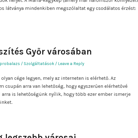
ok helyét. A Mária-kegykép (amely már háromszor könnyezet
tos látványa mindenkiben megszólaltat egy csodálatos érzést:
zítés Győr városában
hor
Posted
probalazs
Szolgáltatások
Leave a Reply
in
olyan cége legyen, mely az interneten is elérhető. Az
m csupán arra van lehetőség, hogy egyszerűen elérhetővé
 arra is lehetőségünk nyílik, hogy több ezer ember ismerje
inket.
g legszebb városai