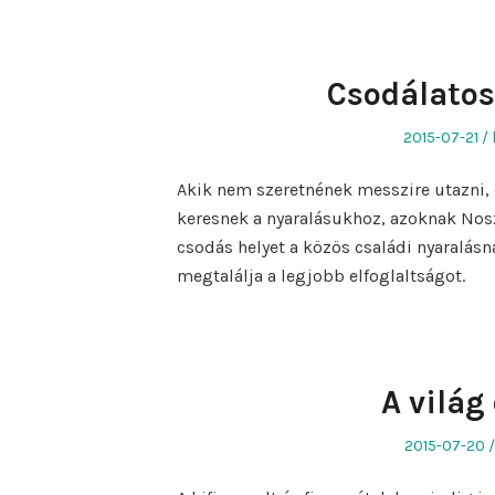
Csodálatos
Posted
2015-07-21
on
Akik nem szeretnének messzire utazni, 
keresnek a nyaralásukhoz, azoknak Nosz
csodás helyet a közös családi nyaralás
megtalálja a legjobb elfoglaltságot.
A világ
Posted
2015-07-20
on