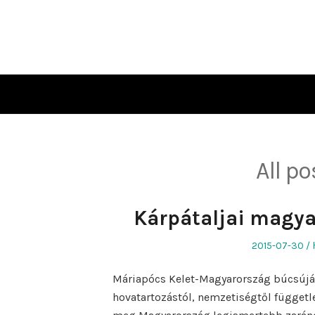
Skip
to
content
All po
Kárpátaljai magya
Posted
2015-07-30
on
Máriapócs Kelet-Magyarország búcsújár
hovatartozástól, nemzetiségtől függetl