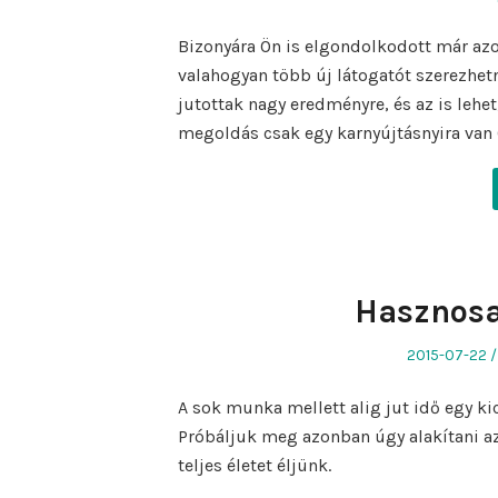
on
Bizonyára Ön is elgondolkodott már azo
valahogyan több új látogatót szerezhet
jutottak nagy eredményre, és az is lehe
megoldás csak egy karnyújtásnyira van 
Hasznosa
Posted
2015-07-22
on
A sok munka mellett alig jut idő egy ki
Próbáljuk meg azonban úgy alakítani a
teljes életet éljünk.