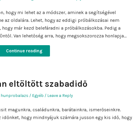
in
n, hogy mi lehet az a módszer, aminek a segítségével
ne az oldalára. Lehet, hogy az eddigi próbálkozásai nem
t, hogy már kezd belefáradni a próbálkozásokba. Pedig a
Öntől. Van lehetőség arra, hogy megsokszorozza honlapja…
Continue reading
n eltöltött szabadidő
Author
Posted
hunprobalazs
Egyéb
Leave a Reply
in
csit magunkra, családunkra, barátainkra, ismerőseinkre.
z időnket, hogy mindnyájuk számára jusson egy kis idő, hogy