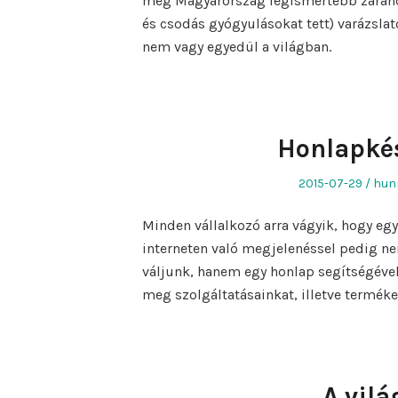
meg Magyarország legismertebb zaránd
és csodás gyógyulásokat tett) varázsla
nem vagy egyedül a világban.
Honlapkés
Posted
Aut
2015-07-29
hun
on
Minden vállalkozó arra vágyik, hogy egy 
interneten való megjelenéssel pedig ne
váljunk, hanem egy honlap segítségével
meg szolgáltatásainkat, illetve terméke
A vilá