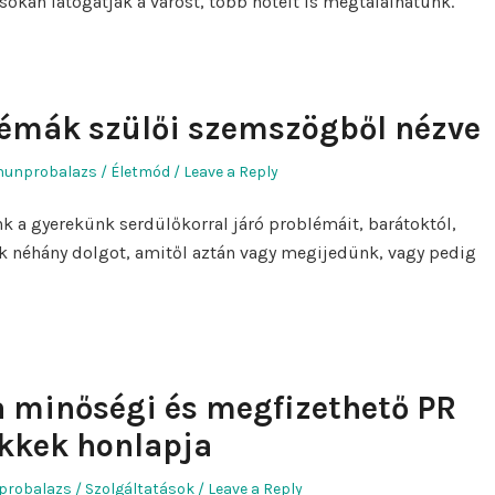
sokan látogatják a várost, több hotelt is megtalálhatunk.
émák szülői szemszögből nézve
Author
Posted
hunprobalazs
Életmód
Leave a Reply
in
 a gyerekünk serdülőkorral járó problémáit, barátoktól,
 néhány dolgot, amitől aztán vagy megijedünk, vagy pedig
a minőségi és megfizethető PR
kkek honlapja
hor
Posted
probalazs
Szolgáltatások
Leave a Reply