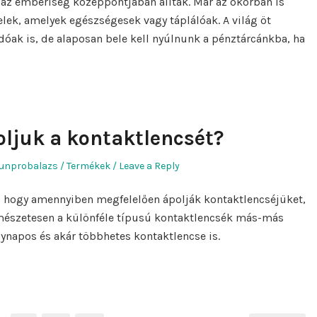
s az emberiség középpontjában álltak. Már az ókorban is
lek, amelyek egészségesek vagy táplálóak. A világ öt
dóak is, de alaposan bele kell nyúlnunk a pénztárcánkba, ha
ljuk a kontaktlencsét?
uthor
Posted
unprobalazs
Termékek
Leave a Reply
in
k, hogy amennyiben megfelelően ápolják kontaktlencséjüket,
rmészetesen a különféle típusú kontaktlencsék más-más
gynapos és akár többhetes kontaktlencse is.