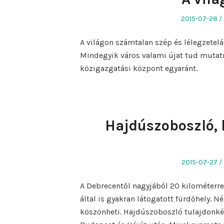
Posted
2015-07-28
on
A világon számtalan szép és lélegzetelá
Mindegyik város valami újat tud mutatni
közigazgatási központ egyaránt.
Hajdúszoboszló, 
Posted
2015-07-27
on
A Debrecentől nagyjából 20 kilométerre
által is gyakran látogatott fürdőhely. N
köszönheti. Hajdúszoboszló tulajdonk