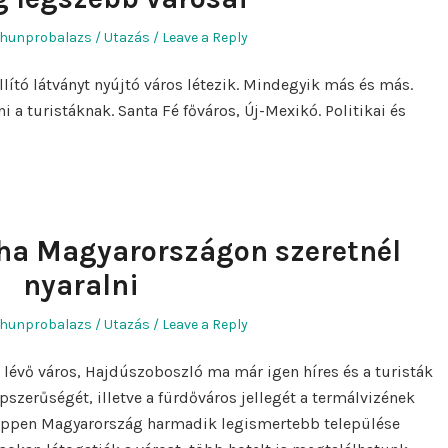
Author
Posted
hunprobalazs
Utazás
Leave a Reply
in
llító látványt nyújtó város létezik. Mindegyik más és más.
 a turistáknak. Santa Fé főváros, Új-Mexikó. Politikai és
ha Magyarországon szeretnél
nyaralni
Author
Posted
hunprobalazs
Utazás
Leave a Reply
in
 lévő város, Hajdúszoboszló ma már igen híres és a turisták
épszerűségét, illetve a fürdőváros jellegét a termálvizének
éppen Magyarország harmadik legismertebb települése