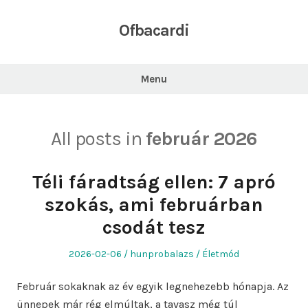
Skip
to
Ofbacardi
content
Menu
All posts in
február 2026
Téli fáradtság ellen: 7 apró
szokás, ami februárban
csodát tesz
Posted
Author
Posted
2026-02-06
hunprobalazs
Életmód
on
in
Február sokaknak az év egyik legnehezebb hónapja. Az
ünnepek már rég elmúltak, a tavasz még túl