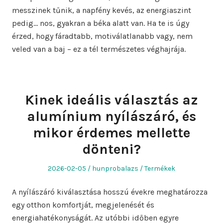
messzinek tűnik, a napfény kevés, az energiaszint
pedig… nos, gyakran a béka alatt van. Ha te is úgy
érzed, hogy fáradtabb, motiválatlanabb vagy, nem
veled van a baj – ez a tél természetes véghajrája.
Kinek ideális választás az
alumínium nyílászáró, és
mikor érdemes mellette
dönteni?
Posted
Author
Posted
2026-02-05
hunprobalazs
Termékek
on
in
A nyílászáró kiválasztása hosszú évekre meghatározza
egy otthon komfortját, megjelenését és
energiahatékonyságát. Az utóbbi időben egyre