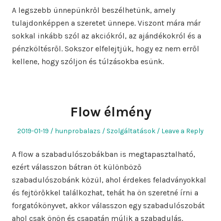
A legszebb ünnepünkről beszélhetünk, amely
tulajdonképpen a szeretet ünnepe. Viszont mára már
sokkal inkább szól az akciókról, az ajándékokról és a
pénzköltésről. Sokszor elfelejtjük, hogy ez nem erről
kellene, hogy szóljon és túlzásokba esünk.
Flow élmény
Posted
Author
Posted
2019-01-19
hunprobalazs
Szolgáltatások
Leave a Reply
on
in
A flow a szabadulószobákban is megtapasztalható,
ezért válasszon bátran öt különböző
szabadulószobánk közül, ahol érdekes feladványokkal
és fejtörőkkel találkozhat, tehát ha ön szeretné írni a
forgatókönyvet, akkor válasszon egy szabadulószobát
ahol csak önön és csapatán múlik a szabadulás.