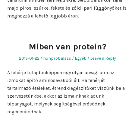
vállalunk minden termékünkre. Weboldalunkon talál
majd piros, szürke, fekete és zöld ipari függönyöket is
méghozzá a lehető legjobb áron.
Miben van protein?
Posted
Author
Posted
2019-01-22
hunprobalazs
Egyéb
Leave a Reply
on
in
A fehérje tulajdonképpen egy olyan anyag, ami az
izmokat építő aminosavakból áll. Ha fehérjét
tartalmazó ételeket, étrendkiegészítőket viszünk be a
szervezetünkbe, akkor az izmainknak adunk
tápanyagot, melynek segítségével erősödnek,
regenerálódnak.