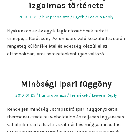
izgalmas története
Posted
Author
Posted
2019-01-26
hunprobalazs
Egyéb
Leave a Reply
on
in
Nyakunkon az év egyik legfontosabbnak tartott
ünnepe, a Karácsony. Az ünnepre való készülődés során
rengeteg különféle étel és édesség készül el az
otthonokban, ami nemzetenként igen változó.
Minőségi Ipari függöny
Posted
Author
Posted
2019-01-25
hunprobalazs
Termékek
Leave a Reply
on
in
Rendeljen minőségi, strapabíró ipari függönyöket a
thermonet-trade.hu weboldalon és teljesen ingyenesen
vállaljuk majd a házhozszállítást és még garanciát is