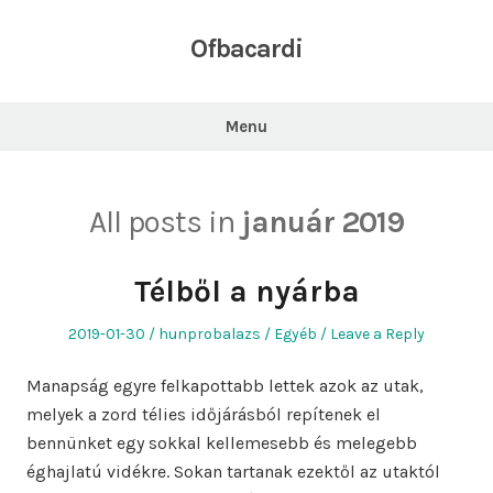
Skip
to
Ofbacardi
content
Menu
All posts in
január 2019
Télből a nyárba
Posted
Author
Posted
2019-01-30
hunprobalazs
Egyéb
Leave a Reply
on
in
Manapság egyre felkapottabb lettek azok az utak,
melyek a zord télies időjárásból repítenek el
bennünket egy sokkal kellemesebb és melegebb
éghajlatú vidékre. Sokan tartanak ezektől az utaktól