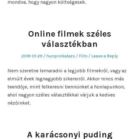
mondva, hogy nagyon költségesek.
Online filmek széles
választékban
Posted
Author
Posted
2019-01-29
hunprobalazs
Film
Leave a Reply
on
in
Nem szeretne lemaradni a legjobb filmekről, vagy az
elmúlt évek legnagyobb sikereiről. Akkor nincs más
teendője, mint felkeresni bennünket a honlapunkon,
ahol nagyon széles választékkal várjuk a kedves
nézőinket.
A karácsonyi puding