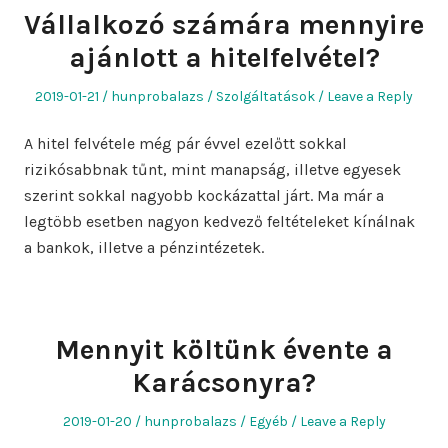
Vállalkozó számára mennyire
ajánlott a hitelfelvétel?
Posted
Author
Posted
2019-01-21
hunprobalazs
Szolgáltatások
Leave a Reply
on
in
A hitel felvétele még pár évvel ezelőtt sokkal
rizikósabbnak tűnt, mint manapság, illetve egyesek
szerint sokkal nagyobb kockázattal járt. Ma már a
legtöbb esetben nagyon kedvező feltételeket kínálnak
a bankok, illetve a pénzintézetek.
Mennyit költünk évente a
Karácsonyra?
Posted
Author
Posted
2019-01-20
hunprobalazs
Egyéb
Leave a Reply
on
in