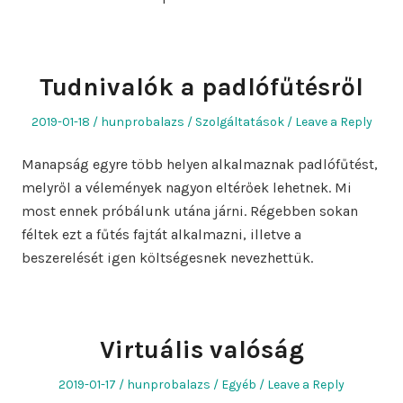
Tudnivalók a padlófűtésről
Posted
Author
Posted
2019-01-18
hunprobalazs
Szolgáltatások
Leave a Reply
on
in
Manapság egyre több helyen alkalmaznak padlófűtést,
melyről a vélemények nagyon eltérőek lehetnek. Mi
most ennek próbálunk utána járni. Régebben sokan
féltek ezt a fűtés fajtát alkalmazni, illetve a
beszerelését igen költségesnek nevezhettük.
Virtuális valóság
Posted
Author
Posted
2019-01-17
hunprobalazs
Egyéb
Leave a Reply
on
in