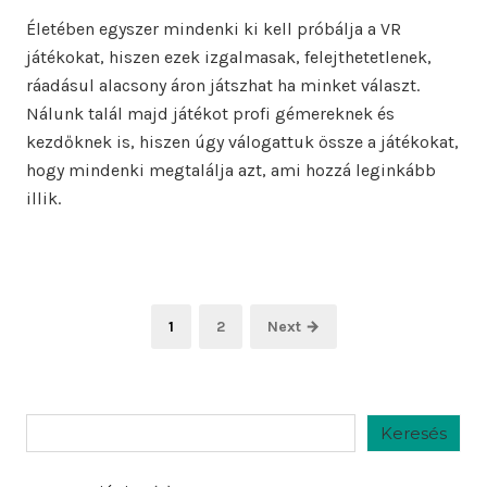
Életében egyszer mindenki ki kell próbálja a VR
játékokat, hiszen ezek izgalmasak, felejthetetlenek,
ráadásul alacsony áron játszhat ha minket választ.
Nálunk talál majd játékot profi gémereknek és
kezdőknek is, hiszen úgy válogattuk össze a játékokat,
hogy mindenki megtalálja azt, ami hozzá leginkább
illik.
Bejegyzések
Page
Page
1
2
Next →
lapozása
Keresés
Keresés