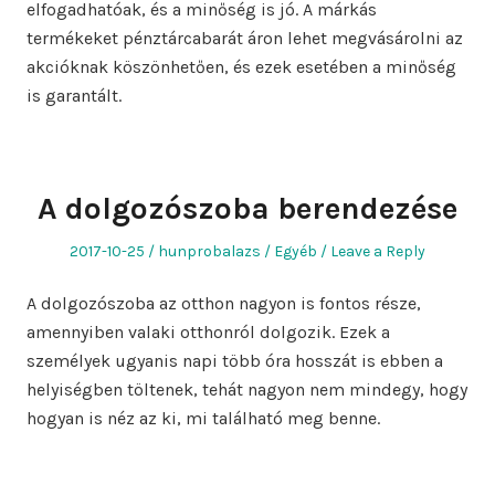
elfogadhatóak, és a minőség is jó. A márkás
termékeket pénztárcabarát áron lehet megvásárolni az
akcióknak köszönhetően, és ezek esetében a minőség
is garantált.
A dolgozószoba berendezése
Posted
Author
Posted
2017-10-25
hunprobalazs
Egyéb
Leave a Reply
on
in
A dolgozószoba az otthon nagyon is fontos része,
amennyiben valaki otthonról dolgozik. Ezek a
személyek ugyanis napi több óra hosszát is ebben a
helyiségben töltenek, tehát nagyon nem mindegy, hogy
hogyan is néz az ki, mi található meg benne.