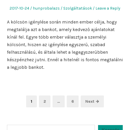
Posted
Author
Posted
2017-10-24
hunprobalazs
Szolgáltatások
Leave a Reply
on
in
A kölcsön igénylése során minden ember célja, hogy
megtalálja azt a bankot, amely kedvező ajánlatokat
kínál fel. Egyre több ember választja a személyi
kölcsönt, hiszen az igénylése egyszerű, szabad
felhasználású, és általa lehet a legegyszerűbben
készpénzhez jutni. Ennél a hitelnél is fontos megtalálni
a legjobb bankot.
Bejegyzések
Page
Page
Page
1
2
…
6
Next →
lapozása
Keresés
Keresés