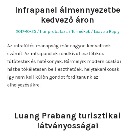
Infrapanel álmennyezetbe
kedvező áron
Posted
Author
Posted
2017-10-25
hunprobalazs
Termékek
Leave a Reply
on
in
Az infrafűtés manapság már nagyon kedveltnek
számít. Az infrapanelek rendkívül esztétikus
fűtőtestek és hatékonyak. Bármelyik modern családi
házba tökéletesen beilleszthetőek, helytakarékosak,
így nem kell külön gondot fordítanunk az
elhelyezésükre.
Luang Prabang turisztikai
látványosságai