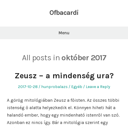
Skip
to
Ofbacardi
content
Menu
All posts in
október 2017
Zeusz – a mindenség ura?
Posted
Author
Posted
2017-10-28
hunprobalazs
Egyéb
Leave a Reply
on
in
A görög mitológiában Zeusz a főisten. Az összes többi
istenség ő alatta helyezkedik el. Könnyen hiheti hát a
halandó ember, hogy egy mindenható istenről van szó.
Azonban ez nincs így. Bár a mitológia szerint egy