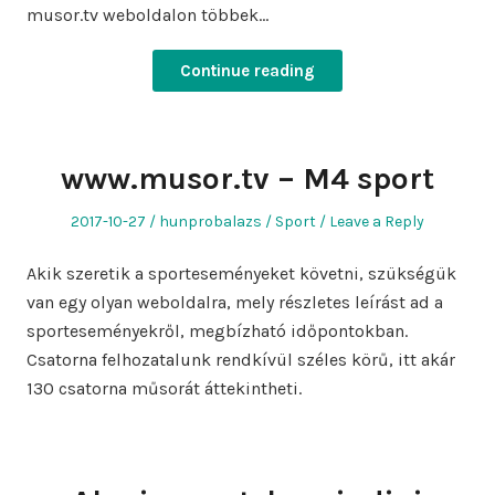
musor.tv weboldalon többek…
Continue reading
www.musor.tv – M4 sport
Posted
Author
Posted
2017-10-27
hunprobalazs
Sport
Leave a Reply
on
in
Akik szeretik a sporteseményeket követni, szükségük
van egy olyan weboldalra, mely részletes leírást ad a
sporteseményekről, megbízható időpontokban.
Csatorna felhozatalunk rendkívül széles körű, itt akár
130 csatorna műsorát áttekintheti.