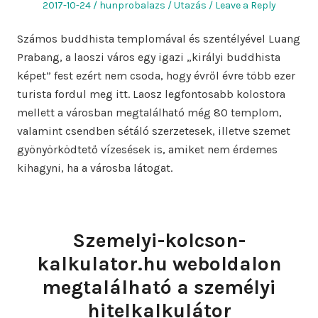
Posted
Author
Posted
2017-10-24
hunprobalazs
Utazás
Leave a Reply
on
in
Számos buddhista templomával és szentélyével Luang
Prabang, a laoszi város egy igazi „királyi buddhista
képet” fest ezért nem csoda, hogy évről évre több ezer
turista fordul meg itt. Laosz legfontosabb kolostora
mellett a városban megtalálható még 80 templom,
valamint csendben sétáló szerzetesek, illetve szemet
gyönyörködtető vízesések is, amiket nem érdemes
kihagyni, ha a városba látogat.
Szemelyi-kolcson-
kalkulator.hu weboldalon
megtalálható a személyi
hitelkalkulátor