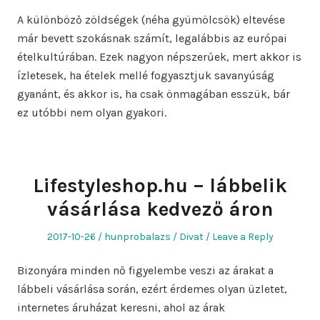
on
in
A különböző zöldségek (néha gyümölcsök) eltevése
már bevett szokásnak számít, legalábbis az európai
ételkultúrában. Ezek nagyon népszerűek, mert akkor is
ízletesek, ha ételek mellé fogyasztjuk savanyúság
gyanánt, és akkor is, ha csak önmagában esszük, bár
ez utóbbi nem olyan gyakori.
Lifestyleshop.hu – lábbelik
vásárlása kedvező áron
Posted
Author
Posted
2017-10-26
hunprobalazs
Divat
Leave a Reply
on
in
Bizonyára minden nő figyelembe veszi az árakat a
lábbeli vásárlása során, ezért érdemes olyan üzletet,
internetes áruházat keresni, ahol az árak