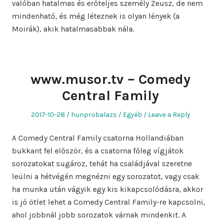
valóban hatalmas és erőteljes személy Zeusz, de nem
mindenható, és még léteznek is olyan lények (a
Moirák), akik hatalmasabbak nála.
www.musor.tv – Comedy
Central Family
Posted
Author
Posted
2017-10-28
hunprobalazs
Egyéb
Leave a Reply
on
in
A Comedy Central Family csatorna Hollandiában
bukkant fel először, és a csatorna főleg vígjátok
sorozatokat sugároz, tehát ha családjával szeretne
leülni a hétvégén megnézni egy sorozatot, vagy csak
ha munka után vágyik egy kis kikapcsolódásra, akkor
is jó ötlet lehet a Comedy Central Family-re kapcsolni,
ahol jobbnál jobb sorozatok várnak mindenkit. A