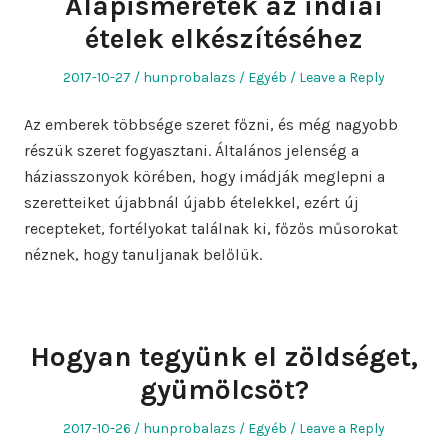
Alapismeretek az indiai
ételek elkészítéséhez
Posted
Author
Posted
2017-10-27
hunprobalazs
Egyéb
Leave a Reply
on
in
Az emberek többsége szeret főzni, és még nagyobb
részük szeret fogyasztani. Általános jelenség a
háziasszonyok körében, hogy imádják meglepni a
szeretteiket újabbnál újabb ételekkel, ezért új
recepteket, fortélyokat találnak ki, főzős műsorokat
néznek, hogy tanuljanak belőlük.
Hogyan tegyünk el zöldséget,
gyümölcsöt?
Posted
Author
Posted
2017-10-26
hunprobalazs
Egyéb
Leave a Reply