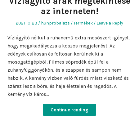
Vízlágyító árak megtekintése
az interneten!
Posted
Author
Posted
2021-10-23
hunprobalazs
Termékek
Leave a Reply
on
in
Vízlágyító nélkül a ruhanemű extra mosószert igényel,
hogy megakadályozza a koszos megjelenést. Az
edények csíkosan és foltosan kerülnek ki a
mosogatógépből. Filmes söpredék épül fel a
zuhanyfüggönyökön, és a szappan és sampon nem
habzik. A kemény vízben való fürdés miatt viszkető és
száraz lesz a bőre, és haja élettelen és ragadós. A
kemény víz káros…
Continue reading