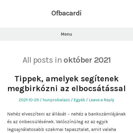
Skip
to
Ofbacardi
content
Menu
All posts in
október 2021
Tippek, amelyek segítenek
megbirkózni az elbocsátással
Posted
Author
Posted
2021-10-29
hunprobalazs
Egyéb
Leave a Reply
on
in
Nehéz elveszíteni az állását – nehéz a bankszámlájának
és az önbecsülésének. Valószínűleg ez az egyik
legsajnálatosabb szakmai tapasztalat, amit valaha