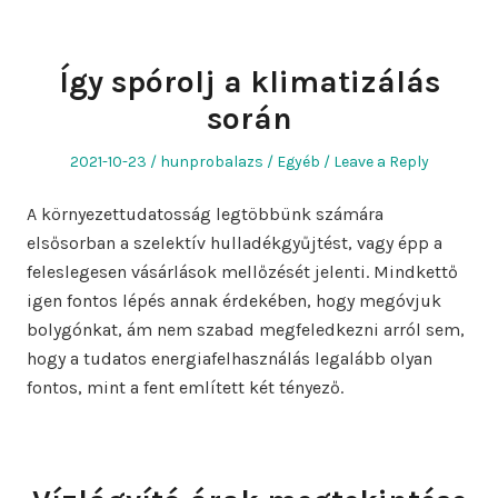
Így spórolj a klimatizálás
során
Posted
Author
Posted
2021-10-23
hunprobalazs
Egyéb
Leave a Reply
on
in
A környezettudatosság legtöbbünk számára
elsősorban a szelektív hulladékgyűjtést, vagy épp a
feleslegesen vásárlások mellőzését jelenti. Mindkettő
igen fontos lépés annak érdekében, hogy megóvjuk
bolygónkat, ám nem szabad megfeledkezni arról sem,
hogy a tudatos energiafelhasználás legalább olyan
fontos, mint a fent említett két tényező.