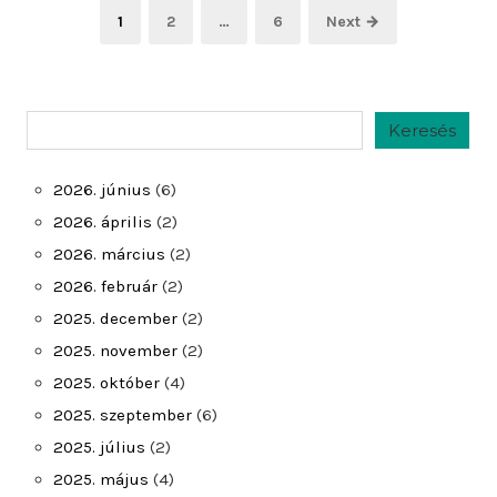
Bejegyzések
Page
Page
Page
1
2
…
6
Next →
lapozása
Keresés
Keresés
2026. június
(6)
2026. április
(2)
2026. március
(2)
2026. február
(2)
2025. december
(2)
2025. november
(2)
2025. október
(4)
2025. szeptember
(6)
2025. július
(2)
2025. május
(4)