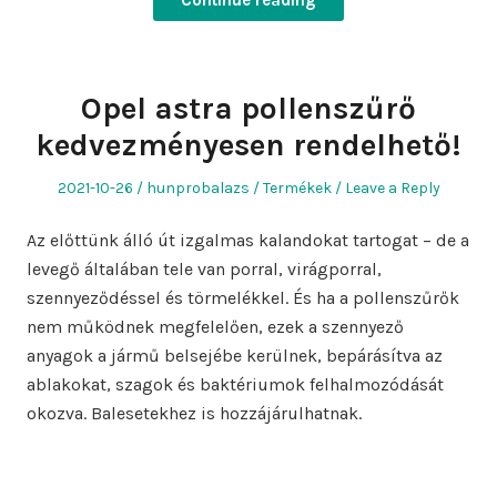
Continue reading
Opel astra pollenszűrő
kedvezményesen rendelhető!
Posted
Author
Posted
2021-10-26
hunprobalazs
Termékek
Leave a Reply
on
in
Az előttünk álló út izgalmas kalandokat tartogat – de a
levegő általában tele van porral, virágporral,
szennyeződéssel és törmelékkel. És ha a pollenszűrők
nem működnek megfelelően, ezek a szennyező
anyagok a jármű belsejébe kerülnek, bepárásítva az
ablakokat, szagok és baktériumok felhalmozódását
okozva. Balesetekhez is hozzájárulhatnak.