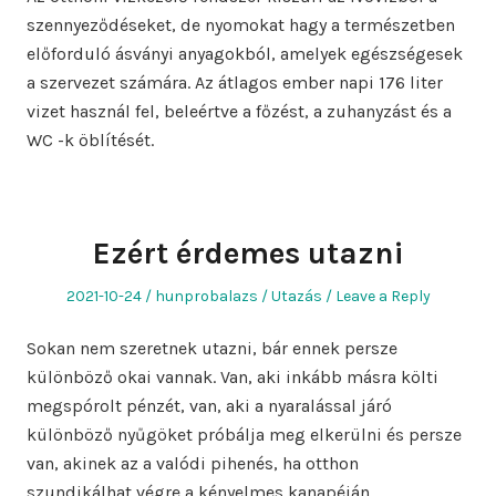
szennyeződéseket, de nyomokat hagy a természetben
előforduló ásványi anyagokból, amelyek egészségesek
a szervezet számára. Az átlagos ember napi 176 liter
vizet használ fel, beleértve a főzést, a zuhanyzást és a
WC -k öblítését.
Ezért érdemes utazni
Posted
Author
Posted
2021-10-24
hunprobalazs
Utazás
Leave a Reply
on
in
Sokan nem szeretnek utazni, bár ennek persze
különböző okai vannak. Van, aki inkább másra költi
megspórolt pénzét, van, aki a nyaralással járó
különböző nyűgöket próbálja meg elkerülni és persze
van, akinek az a valódi pihenés, ha otthon
szundikálhat végre a kényelmes kanapéján.