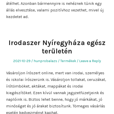
átélhet. Azonban bármennyire is nehéznek tűnik egy
állás elvesztése, valami pozitívhoz vezethet, mivel új
kezdetet ad.
Irodaszer Nyíregyháza egész
területén
Posted
Author
Posted
2021-10-29
hunprobalazs
Termékek
Leave a Reply
on
in
Vásároljon írószert online, mert van irodai, személyes
és iskolai írószerünk is. Vásároljon tollakat, ceruzákat,
írótömböket, aktákat, mappákat és irodai
kiegészítőket. Ezen kívül vannak jegyzetfüzetjeink és
naplóink ​​is. Biztos lehet benne, hogy jó márkákat, jó
minőséget és jó árakat biztosítunk. Tömeges vásárlás
esetén kedvezményt kaphat.