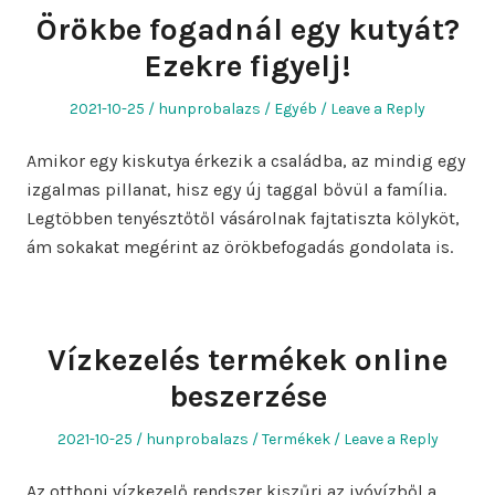
Örökbe fogadnál egy kutyát?
Ezekre figyelj!
Posted
Author
Posted
2021-10-25
hunprobalazs
Egyéb
Leave a Reply
on
in
Amikor egy kiskutya érkezik a családba, az mindig egy
izgalmas pillanat, hisz egy új taggal bővül a família.
Legtöbben tenyésztőtől vásárolnak fajtatiszta kölyköt,
ám sokakat megérint az örökbefogadás gondolata is.
Vízkezelés termékek online
beszerzése
Posted
Author
Posted
2021-10-25
hunprobalazs
Termékek
Leave a Reply
on
in
Az otthoni vízkezelő rendszer kiszűri az ivóvízből a