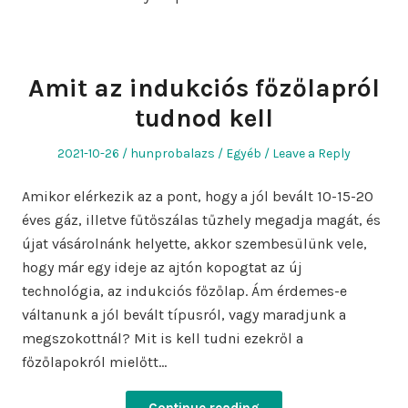
Amit az indukciós főzőlapról
tudnod kell
Posted
Author
Posted
2021-10-26
hunprobalazs
Egyéb
Leave a Reply
on
in
Amikor elérkezik az a pont, hogy a jól bevált 10-15-20
éves gáz, illetve fűtőszálas tűzhely megadja magát, és
újat vásárolnánk helyette, akkor szembesülünk vele,
hogy már egy ideje az ajtón kopogtat az új
technológia, az indukciós főzőlap. Ám érdemes-e
váltanunk a jól bevált típusról, vagy maradjunk a
megszokottnál? Mit is kell tudni ezekről a
főzőlapokról mielőtt…