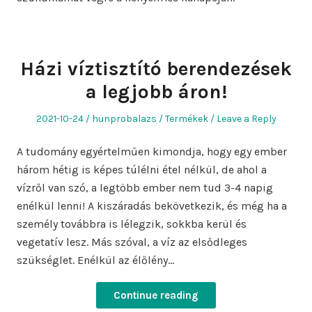
Házi víztisztító berendezések
a legjobb áron!
Posted
Author
Posted
2021-10-24
hunprobalazs
Termékek
Leave a Reply
on
in
A tudomány egyértelműen kimondja, hogy egy ember
három hétig is képes túlélni étel nélkül, de ahol a
vízről van szó, a legtöbb ember nem tud 3-4 napig
enélkül lenni! A kiszáradás bekövetkezik, és még ha a
személy továbbra is lélegzik, sokkba kerül és
vegetatív lesz. Más szóval, a víz az elsődleges
szükséglet. Enélkül az élőlény…
Continue reading