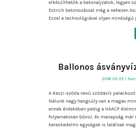
elkészíthetők a betonaljzatok, legyen s
Estrich betonozással még a nehezen hozz
Ezzel a technológiával olyan minőségű
Ballonos ásványvíz
Posted
Aut
2016-05-25
hun
on
A Keszi-szóda nevű szódavíz palackozó v
Nálunk nagy hangsúly van a magas min
ennek érdekében pedig a HAACP élelmis
folyamatosan bővül, és manapság már 
kereskedelmi egységek is találnak mag