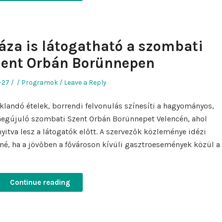
áza is látogatható a szombati
zent Orbán Borünnepen
Author
Posted
-27
Programok
Leave a Reply
in
iklandó ételek, borrendi felvonulás színesíti a hagyományos,
egújuló szombati Szent Orbán Borünnepet Velencén, ahol
yitva lesz a látogatók előtt. A szervezők közleménye idézi
tné, ha a jövőben a fővároson kívüli gasztroesemények közül a
Continue reading