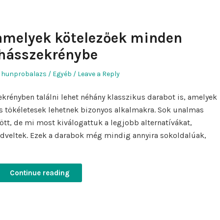
amelyek kötelezőek minden
hásszekrénybe
Author
Posted
hunprobalazs
Egyéb
Leave a Reply
in
krényben találni lehet néhány klasszikus darabot is, amelyek
is tökéletesek lehetnek bizonyos alkalmakra. Sok unalmas
ött, de mi most kiválogattuk a legjobb alternatívákat,
dveltek. Ezek a darabok még mindig annyira sokoldalúak,
Continue reading