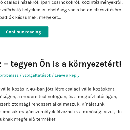
zó családi házakról, ipari csarnokokról, közintézményekről.
áférhető helyeken is lehetőség van a beton elkészítésére.
 padlók készülnek, melyeket…
Continue reading
 – tegyen Ön is a környezetért!
hor
Posted
probalazs
Szolgáltatások
Leave a Reply
in
állalkozás 1948-ban jött létre családi vállalkozásként.
őségen, a modern technológián, és a megbízhatóságon,
zerbiztonsági rendszert alkalmazzuk. Kínálatunk
nemcsak magánszemélyek élvezhetik a minőségi vizet, de
uknak megfelelő terméket.