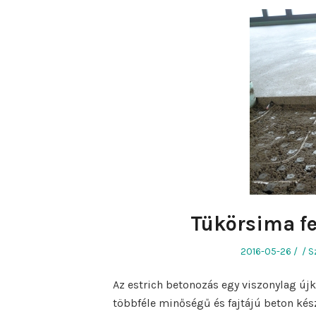
Tükörsima fe
Posted
Aut
P
2016-05-26
S
on
in
Az estrich betonozás egy viszonylag újk
többféle minőségű és fajtájú beton kés