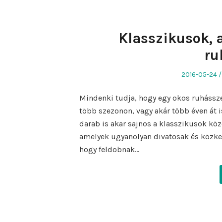
Klasszikusok, 
ru
Posted
2016-05-24
on
Mindenki tudja, hogy egy okos ruhássze
több szezonon, vagy akár több éven át 
darab is akar sajnos a klasszikusok köz
amelyek ugyanolyan divatosak és közke
hogy feldobnak…