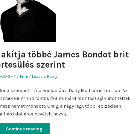
lakítja többé James Bondot brit
rtesülés szerint
ed
Author
Posted
-05-27
Film
Leave a Reply
in
ond szerepét – írja honlapján a Daily Mail című brit lap. Az
sznek 68 millió fontos (28 milliárd forintos) ajánlatot tettek
zínész nemet mondott. Craig a négy legutóbbi epizódban
illiárd dolláros bevételt hozva…
Continue reading