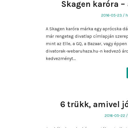
Skagen karóra –
Posted
A
2016-05-23
h
on
A Skagen karóra márka egy aprócska dán f
már rengeteg divatlap címlapján szere
mint az Elle, a GQ, a Bazaar, vagy éppe
divatorak-webaruhaza.hu-n kedvező áro
kedvezményt…
6 trükk, amivel j
Posted
2016-05-22
on