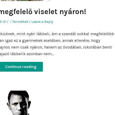
megfelelő viselet nyáron!
Author
Posted
5-31
Termékek
Leave a Reply
in
küdnek, mint nyári lábbeli, ám a szandál sokkal megfelelőbb
n igaz ez a gyermekek esetében, annak ellenére, hogy
 sajnos nem csak nyáron, hanem az óvodában, iskolában benti
 hajazó lábbelik azonban nem…
Continue reading