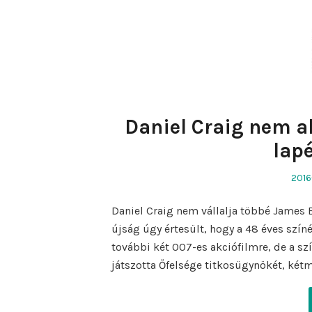
Daniel Craig nem a
lapé
Post
2016
on
Daniel Craig nem vállalja többé James B
újság úgy értesült, hogy a 48 éves színé
további két 007-es akciófilmre, de a s
játszotta Őfelsége titkosügynökét, kétm