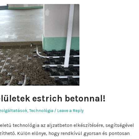
lületek estrich betonnal!
hor
osted
zolgáltatások
,
Technológia
Leave a Reply
eletű technológia az aljzatbeton elkészítésére, segítségével
zíthető. Külön előnye, hogy rendkívül gyorsan és pontosan