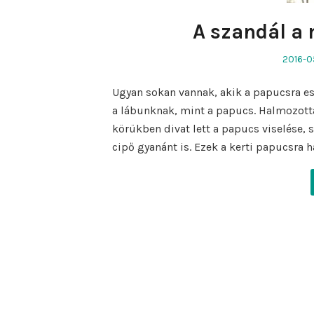
A szandál a 
Posted
2016-0
on
Ugyan sokan vannak, akik a papucsra es
a lábunknak, mint a papucs. Halmozotta
körükben divat lett a papucs viselése,
cipő gyanánt is. Ezek a kerti papucsra