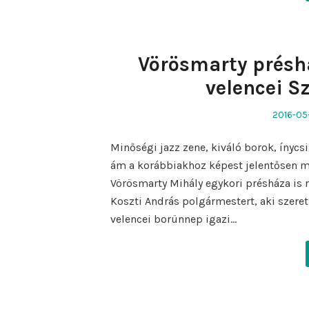
Vörösmarty présh
velencei S
Posted
2016-05
on
Minőségi jazz zene, kiváló borok, ínycs
ám a korábbiakhoz képest jelentősen m
Vörösmarty Mihály egykori présháza is n
Koszti András polgármestert, aki szere
velencei borünnep igazi…