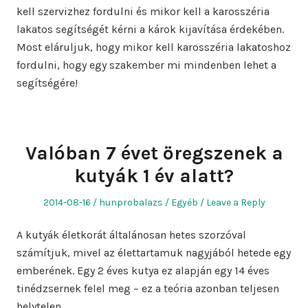
kell szervizhez fordulni és mikor kell a karosszéria
lakatos segítségét kérni a károk kijavítása érdekében.
Most eláruljuk, hogy mikor kell karosszéria lakatoshoz
fordulni, hogy egy szakember mi mindenben lehet a
segítségére!
Valóban 7 évet öregszenek a
kutyák 1 év alatt?
Posted
Author
Posted
2014-08-16
hunprobalazs
Egyéb
Leave a Reply
on
in
A kutyák életkorát általánosan hetes szorzóval
számítjuk, mivel az élettartamuk nagyjából hetede egy
emberének. Egy 2 éves kutya ez alapján egy 14 éves
tinédzsernek felel meg – ez a teória azonban teljesen
helytelen.