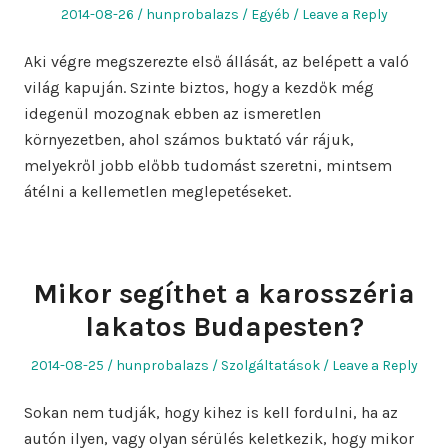
Posted
Author
Posted
2014-08-26
hunprobalazs
Egyéb
Leave a Reply
on
in
Aki végre megszerezte első állását, az belépett a való
világ kapuján. Szinte biztos, hogy a kezdők még
idegenül mozognak ebben az ismeretlen
környezetben, ahol számos buktató vár rájuk,
melyekről jobb előbb tudomást szeretni, mintsem
átélni a kellemetlen meglepetéseket.
Mikor segíthet a karosszéria
lakatos Budapesten?
Posted
Author
Posted
2014-08-25
hunprobalazs
Szolgáltatások
Leave a Reply
on
in
Sokan nem tudják, hogy kihez is kell fordulni, ha az
autón ilyen, vagy olyan sérülés keletkezik, hogy mikor