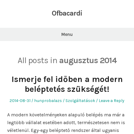
Skip
to
Ofbacardi
content
Menu
All posts in
augusztus 2014
Ismerje fel időben a modern
beléptetés szükségét!
Posted
Author
Posted
2014-08-31
hunprobalazs
Szolgáltatások
Leave a Reply
on
in
A modern követelményeken alapuló belépés ma már a
legtöbb vállalat esetében adott, természetesen nem is
véletlenül. Egy-egy beléptető rendszer által ugyanis