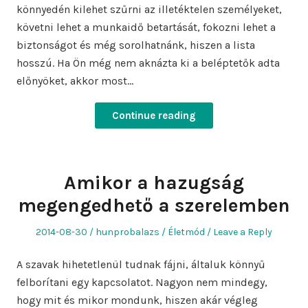
könnyedén kilehet szűrni az illetéktelen személyeket,
követni lehet a munkaidő betartását, fokozni lehet a
biztonságot és még sorolhatnánk, hiszen a lista
hosszú. Ha Ön még nem aknázta ki a beléptetők adta
előnyöket, akkor most…
Continue reading
Amikor a hazugság
megengedhető a szerelemben
Posted
Author
Posted
2014-08-30
hunprobalazs
Életmód
Leave a Reply
on
in
A szavak hihetetlenül tudnak fájni, általuk könnyű
felborítani egy kapcsolatot. Nagyon nem mindegy,
hogy mit és mikor mondunk, hiszen akár végleg