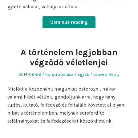
gyártó vállalat, vállalja az általa…
Continue reading
A történelem legjobban
végződő véletlenjei
Posted
Author
Posted
2014-08-28
hunprobalazs
Egyéb
Leave a Reply
on
in
Mielőtt elkezdenénk magunkat ostorozni, mikor
valami hibát vétünk, gondoljunk arra, hogy hány
tudós, kutató, felfedező és feltaláló követett el olyan
hibát a történelemben, melynek sorsfordító
találmányokat és felfedezéseket köszönhetünk.