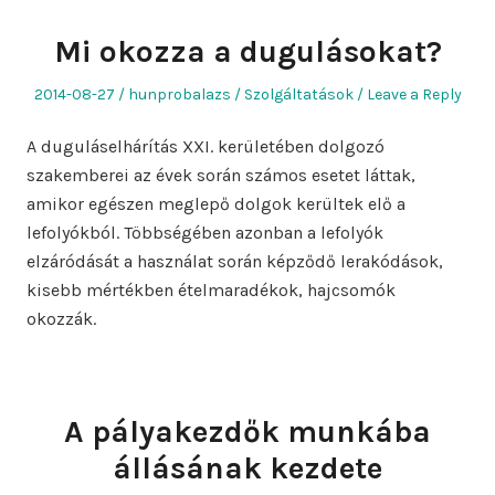
Mi okozza a dugulásokat?
Posted
Author
Posted
2014-08-27
hunprobalazs
Szolgáltatások
Leave a Reply
on
in
A duguláselhárítás XXI. kerületében dolgozó
szakemberei az évek során számos esetet láttak,
amikor egészen meglepő dolgok kerültek elő a
lefolyókból. Többségében azonban a lefolyók
elzáródását a használat során képződő lerakódások,
kisebb mértékben ételmaradékok, hajcsomók
okozzák.
A pályakezdők munkába
állásának kezdete