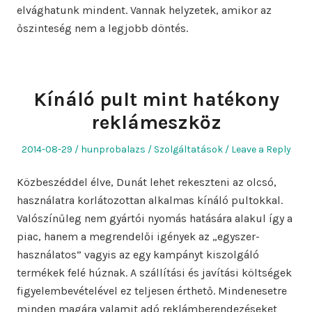
elvághatunk mindent. Vannak helyzetek, amikor az
őszinteség nem a legjobb döntés.
Kínáló pult mint hatékony
reklámeszköz
Posted
Author
Posted
2014-08-29
hunprobalazs
Szolgáltatások
Leave a Reply
on
in
Közbeszéddel élve, Dunát lehet rekeszteni az olcsó,
használatra korlátozottan alkalmas kínáló pultokkal.
Valószínűleg nem gyártói nyomás hatására alakul így a
piac, hanem a megrendelői igények az „egyszer-
használatos” vagyis az egy kampányt kiszolgáló
termékek felé húznak. A szállítási és javítási költségek
figyelembevételével ez teljesen érthető. Mindenesetre
minden magára valamit adó reklámberendezéseket