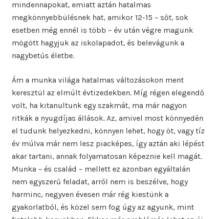
mindennapokat, emiatt aztán hatalmas
megkönnyebbülésnek hat, amikor 12-15 – sőt, sok
esetben még ennél is több – év után végre magunk
mögött hagyjuk az iskolapadot, és belevágunk a
nagybetűs életbe.
Ám a munka világa hatalmas változásokon ment
keresztül az elmúlt évtizedekben. Míg régen elegendő
volt, ha kitanultunk egy szakmát, ma már nagyon
ritkák a nyugdíjas állások. Az, amivel most könnyedén
el tudunk helyezkedni, könnyen lehet, hogy öt, vagy tíz
év múlva már nem lesz piacképes, így aztán aki lépést
akar tartani, annak folyamatosan képeznie kell magát.
Munka – és család – mellett ez azonban egyáltalán
nem egyszerű feladat, arról nem is beszélve, hogy
harminc, negyven évesen már rég kiestünk a
gyakorlatból, és közel sem fog úgy az agyunk, mint