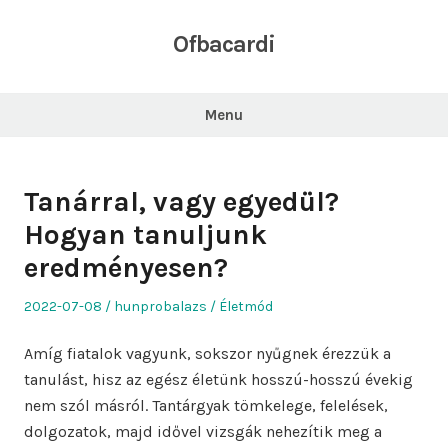
Skip
to
Ofbacardi
content
Menu
Tanárral, vagy egyedül?
Hogyan tanuljunk
eredményesen?
Posted
Author
Posted
2022-07-08
hunprobalazs
Életmód
on
in
Amíg fiatalok vagyunk, sokszor nyűgnek érezzük a
tanulást, hisz az egész életünk hosszú-hosszú évekig
nem szól másról. Tantárgyak tömkelege, felelések,
dolgozatok, majd idővel vizsgák nehezítik meg a