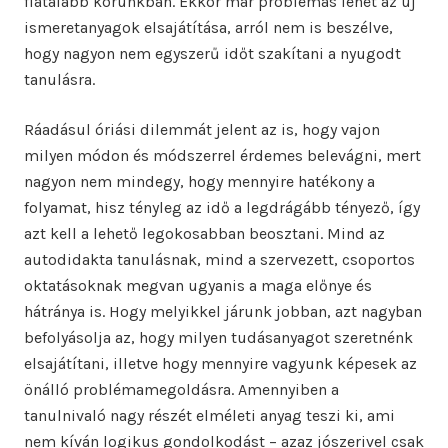
fiatalabb korunkban. Ekkor már problémás lehet az új
ismeretanyagok elsajátítása, arról nem is beszélve,
hogy nagyon nem egyszerű időt szakítani a nyugodt
tanulásra.
Ráadásul óriási dilemmát jelent az is, hogy vajon
milyen módon és módszerrel érdemes belevágni, mert
nagyon nem mindegy, hogy mennyire hatékony a
folyamat, hisz tényleg az idő a legdrágább tényező, így
azt kell a lehető legokosabban beosztani. Mind az
autodidakta tanulásnak, mind a szervezett, csoportos
oktatásoknak megvan ugyanis a maga előnye és
hátránya is. Hogy melyikkel járunk jobban, azt nagyban
befolyásolja az, hogy milyen tudásanyagot szeretnénk
elsajátítani, illetve hogy mennyire vagyunk képesek az
önálló problémamegoldásra. Amennyiben a
tanulnivaló nagy részét elméleti anyag teszi ki, ami
nem kíván logikus gondolkodást – azaz jószerivel csak