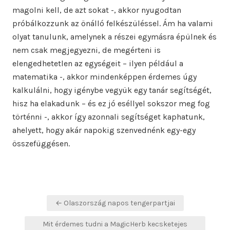
magolni kell, de azt sokat -, akkor nyugodtan
próbálkozzunk az önálló felkészüléssel. Ám ha valami
olyat tanulunk, amelynek a részei egymásra épülnek és
nem csak megjegyezni, de megérteni is
elengedhetetlen az egységeit – ilyen például a
matematika -, akkor mindenképpen érdemes úgy
kalkulálni, hogy igénybe vegyük egy tanár segítségét,
hisz ha elakadunk – és ez jó eséllyel sokszor meg fog
történni -, akkor így azonnali segítséget kaphatunk,
ahelyett, hogy akár napokig szenvednénk egy-egy
összefüggésen.
Bejegyzés
← Olaszország napos tengerpartjai
navigáció
Mit érdemes tudni a MagicHerb kecsketejes