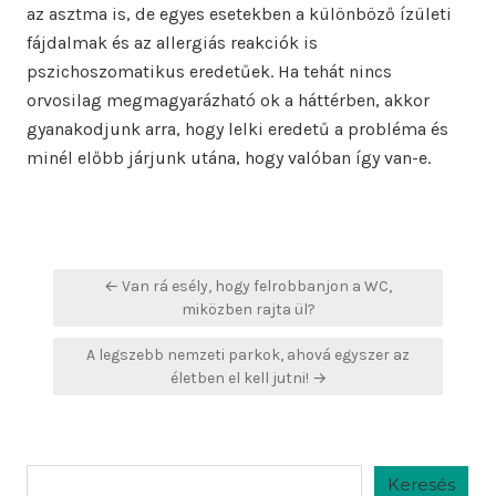
az asztma is, de egyes esetekben a különböző ízületi
fájdalmak és az allergiás reakciók is
pszichoszomatikus eredetűek. Ha tehát nincs
orvosilag megmagyarázható ok a háttérben, akkor
gyanakodjunk arra, hogy lelki eredetű a probléma és
minél előbb járjunk utána, hogy valóban így van-e.
Bejegyzés
← Van rá esély, hogy felrobbanjon a WC,
navigáció
miközben rajta ül?
A legszebb nemzeti parkok, ahová egyszer az
életben el kell jutni! →
Keresés
Keresés