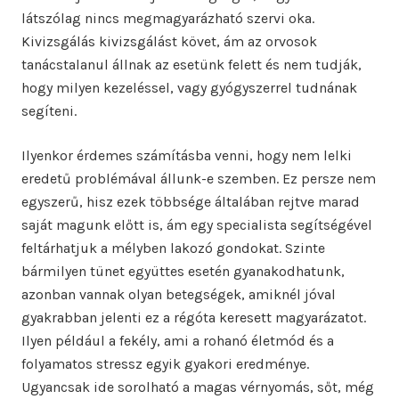
látszólag nincs megmagyarázható szervi oka.
Kivizsgálás kivizsgálást követ, ám az orvosok
tanácstalanul állnak az esetünk felett és nem tudják,
hogy milyen kezeléssel, vagy gyógyszerrel tudnának
segíteni.
Ilyenkor érdemes számításba venni, hogy nem lelki
eredetű problémával állunk-e szemben. Ez persze nem
egyszerű, hisz ezek többsége általában rejtve marad
saját magunk előtt is, ám egy specialista segítségével
feltárhatjuk a mélyben lakozó gondokat. Szinte
bármilyen tünet együttes esetén gyanakodhatunk,
azonban vannak olyan betegségek, amiknél jóval
gyakrabban jelenti ez a régóta keresett magyarázatot.
Ilyen például a fekély, ami a rohanó életmód és a
folyamatos stressz egyik gyakori eredménye.
Ugyancsak ide sorolható a magas vérnyomás, sőt, még