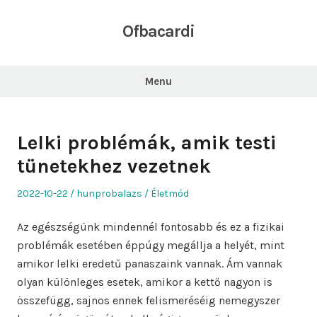
Skip
to
Ofbacardi
content
Menu
Lelki problémák, amik testi
tünetekhez vezetnek
Posted
Author
Posted
2022-10-22
hunprobalazs
Életmód
on
in
Az egészségünk mindennél fontosabb és ez a fizikai
problémák esetében éppúgy megállja a helyét, mint
amikor lelki eredetű panaszaink vannak. Ám vannak
olyan különleges esetek, amikor a kettő nagyon is
összefügg, sajnos ennek felismeréséig nemegyszer