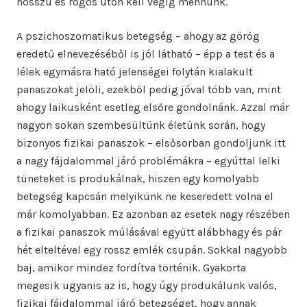
hosszú és rögös úton kell végig mennünk.
A pszichoszomatikus betegség – ahogy az görög
eredetű elnevezéséből is jól látható – épp a test és a
lélek egymásra ható jelenségei folytán kialakult
panaszokat jelöli, ezekből pedig jóval több van, mint
ahogy laikusként esetleg elsőre gondolnánk. Azzal már
nagyon sokan szembesültünk életünk során, hogy
bizonyos fizikai panaszok – elsősorban gondoljunk itt
a nagy fájdalommal járó problémákra – egyúttal lelki
tüneteket is produkálnak, hiszen egy komolyabb
betegség kapcsán melyikünk ne keseredett volna el
már komolyabban. Ez azonban az esetek nagy részében
a fizikai panaszok múlásával együtt alábbhagy és pár
hét elteltével egy rossz emlék csupán. Sokkal nagyobb
baj, amikor mindez fordítva történik. Gyakorta
megesik ugyanis az is, hogy úgy produkálunk valós,
fizikai fájdalommal járó betegséget, hogy annak