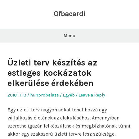
Skip
to
Ofbacardi
content
Menu
Üzleti terv készítés az
estleges kockázatok
elkerülése érdekében
Posted
Author
Posted
2018-11-13
hunprobalazs
Egyéb
Leave a Reply
on
in
Egy üzleti terv nagyon sokat tehet hozzá egy
vállalkozás életének az alakulásához. Amennyiben
szeretne igazán felkészültnek és megbízhatónak tűnni,
akkor egy szakszerű üzleti tervre lesz szüksége.