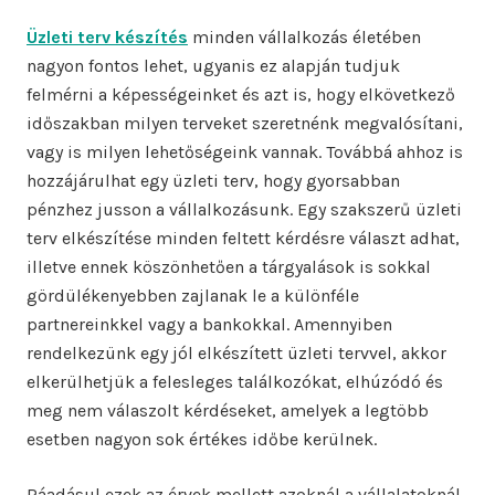
Üzleti terv készítés
minden vállalkozás életében
nagyon fontos lehet, ugyanis ez alapján tudjuk
felmérni a képességeinket és azt is, hogy elkövetkező
időszakban milyen terveket szeretnénk megvalósítani,
vagy is milyen lehetőségeink vannak. Továbbá ahhoz is
hozzájárulhat egy üzleti terv, hogy gyorsabban
pénzhez jusson a vállalkozásunk. Egy szakszerű üzleti
terv elkészítése minden feltett kérdésre választ adhat,
illetve ennek köszönhetően a tárgyalások is sokkal
gördülékenyebben zajlanak le a különféle
partnereinkkel vagy a bankokkal. Amennyiben
rendelkezünk egy jól elkészített üzleti tervvel, akkor
elkerülhetjük a felesleges találkozókat, elhúzódó és
meg nem válaszolt kérdéseket, amelyek a legtöbb
esetben nagyon sok értékes időbe kerülnek.
Ráadásul ezek az érvek mellett azoknál a vállalatoknál,