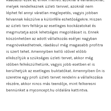
melyek rendelkeznek üzleti tervvel, azoknál nem
léphet fel annyi váratlan meglepetés, vagyis jobban
felvannak készülve a különféle eshetőségekre. Hiszen
az üzleti terv feltárja az esetleges kockázatokat és
megmutatja azok lehetséges megoldásait is. Ennek
köszönhetően az adott vállalkozás esélyei nagyban
megnövekedhetnek, ráadásul még magasabb profitra
is szert tehet. Amennyiben kellő idővel előbb
elkészítjük a szükséges üzleti tervet, akkor még
időben felkészülhetünk, vagyis jobb esetben el is
kerülhetjük az esetleges buktatókat. Amennyiben Ön is
szeretne egy profi üzleti tervet rendelni a vállalkozása
részére, akkor nincs más teendője, mint felkeresni
bennünket a myconcept.hu oldalára kattintva.