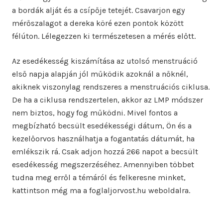
a bordák alját és a csípője tetejét. Csavarjon egy
mérőszalagot a dereka köré ezen pontok között
félúton. Lélegezzen ki természetesen a mérés előtt.
Az esedékesség kiszámítása az utolsó menstruáció
első napja alapján jól működik azoknál a nőknél,
akiknek viszonylag rendszeres a menstruációs ciklusa.
De ha a ciklusa rendszertelen, akkor az LMP módszer
nem biztos, hogy fog működni. Mivel fontos a
megbízható becsült esedékességi dátum, Ön és a
kezelőorvos használhatja a fogantatás dátumát, ha
emlékszik rá. Csak adjon hozzá 266 napot a becsült
esedékesség megszerzéséhez. Amennyiben többet
tudna meg erről a témáról és felkeresne minket,
kattintson még ma a foglaljorvost.hu weboldalra.