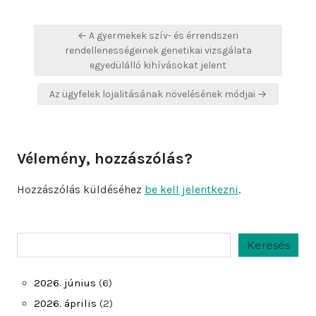
Bejegyzés
← A gyermekek szív- és érrendszeri
navigáció
rendellenességeinek genetikai vizsgálata
egyedülálló kihívásokat jelent
Az ügyfelek lojalitásának növelésének módjai →
Vélemény, hozzászólás?
Hozzászólás küldéséhez
be kell jelentkezni
.
Keresés
Keresés
2026. június
(6)
2026. április
(2)