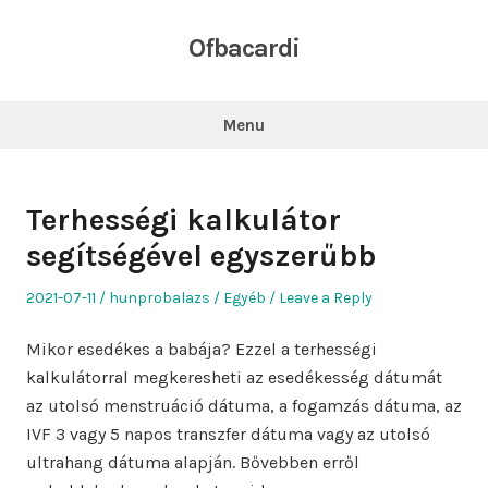
Skip
to
Ofbacardi
content
Menu
Terhességi kalkulátor
segítségével egyszerűbb
Posted
Author
Posted
2021-07-11
hunprobalazs
Egyéb
Leave a Reply
on
in
Mikor esedékes a babája? Ezzel a terhességi
kalkulátorral megkeresheti az esedékesség dátumát
az utolsó menstruáció dátuma, a fogamzás dátuma, az
IVF 3 vagy 5 napos transzfer dátuma vagy az utolsó
ultrahang dátuma alapján. Bővebben erről