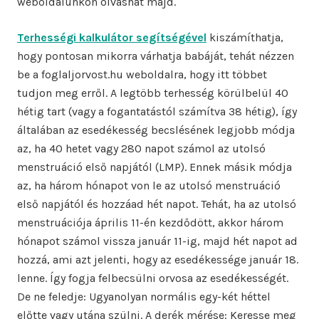
weboldalunkon olvashat majd.
Terhességi kalkulátor segítségével
kiszámíthatja,
hogy pontosan mikorra várhatja babáját, tehát nézzen
be a foglaljorvost.hu weboldalra, hogy itt többet
tudjon meg erről. A legtöbb terhesség körülbelül 40
hétig tart (vagy a fogantatástól számítva 38 hétig), így
általában az esedékesség becslésének legjobb módja
az, ha 40 hetet vagy 280 napot számol az utolsó
menstruáció első napjától (LMP). Ennek másik módja
az, ha három hónapot von le az utolsó menstruáció
első napjától és hozzáad hét napot. Tehát, ha az utolsó
menstruációja április 11-én kezdődött, akkor három
hónapot számol vissza január 11-ig, majd hét napot ad
hozzá, ami azt jelenti, hogy az esedékessége január 18.
lenne. Így fogja felbecsülni orvosa az esedékességét.
De ne feledje: Ugyanolyan normális egy-két héttel
előtte vagy utána szülni. A derék mérése: Keresse meg