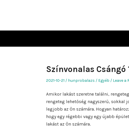
Skip
to
content
Színvonalas Csángó
Posted
Author
Posted
2021-10-21
hunprobalazs
Egyéb
Leave a 
on
in
Amikor lakást szeretne találni, rengeteg
rengeteg lehetőség nagyszerű, sokkal 
legjobb az Ön számára. Hogyan határozz
hogy egy régebbi vagy egy újabb épüle
lakást az Ön számára.