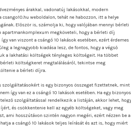
dvezményes árakkal, vadonatúj lakásokkal, modern
 csango10.hu weboldalon, tehát ne habozzon, itt a helye
gának. Először is, számolja ki, hogy valójában mennyi bérleti
b apartmankomplexum megköveteli, hogy a bérleti díj
 így van viszont a csángó 10 lakások esetében, ezért érdemes
nűleg a legnagyobb kiadása lesz, de fontos, hogy a végső
 a lakhatási költségek tényleges költségeit. Ha többet
érleti költségkeret megtalálásáról, tekintse meg
ltenie a bérleti díjra.
olgáltatásokért is egy bizonyos összeget fizettetnek, mint
e nem így van ez a csángó 10 lakások esetében. Ha egy bizonyos
telező szolgáltatással rendelkezik a listáján, akkor lehet, hog
i díjért, és csökkentenie kell az egyéb költségeket, vagy meg
ást, ami hosszútávon szintén nagyon megéri, ezért nézzen be a
atja a csángó 10 lakások teljes leírását és azt is, hogy miért