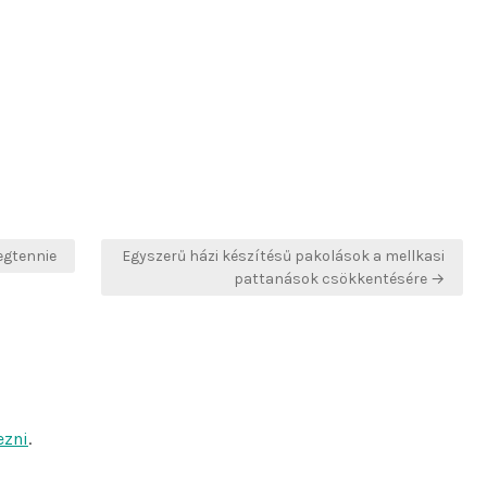
egtennie
Egyszerű házi készítésű pakolások a mellkasi
pattanások csökkentésére →
ezni
.