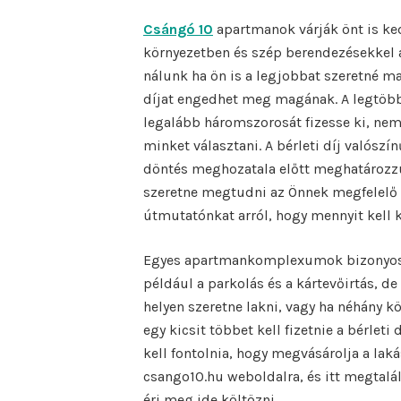
Csángó 10
apartmanok várják önt is ke
környezetben és szép berendezésekkel a
nálunk ha ön is a legjobbat szeretné ma
díjat engedhet meg magának. A legtöb
legalább háromszorosát fizesse ki, nem
minket választani. A bérleti díj valószí
döntés meghozatala előtt meghatározzuk
szeretne megtudni az Önnek megfelelő b
útmutatónkat arról, hogy mennyit kell kö
Egyes apartmankomplexumok bizonyos sz
például a parkolás és a kártevőirtás, d
helyen szeretne lakni, vagy ha néhány kö
egy kicsit többet kell fizetnie a bérlet
kell fontolnia, hogy megvásárolja a lak
csango10.hu weboldalra, és itt megtalálh
éri meg ide költözni.