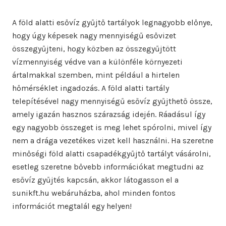
A föld alatti esővíz gyűjtő tartályok legnagyobb előnye,
hogy úgy képesek nagy mennyiségű esővizet
összegyűjteni, hogy közben az összegyűjtött
vízmennyiség védve van a különféle környezeti
ártalmakkal szemben, mint például a hirtelen
hőmérséklet ingadozás. A föld alatti tartály
telepítésével nagy mennyiségű esővíz gyűjthető össze,
amely igazán hasznos szárazság idején. Ráadásul így
egy nagyobb összeget is meg lehet spórolni, mivel így
nem a drága vezetékes vizet kell használni. Ha szeretne
minőségi föld alatti csapadékgyűjtő tartályt vásárolni,
esetleg szeretne bővebb információkat megtudni az
esővíz gyűjtés kapcsán, akkor látogasson el a
sunikft.hu webáruházba, ahol minden fontos
információt megtalál egy helyen!