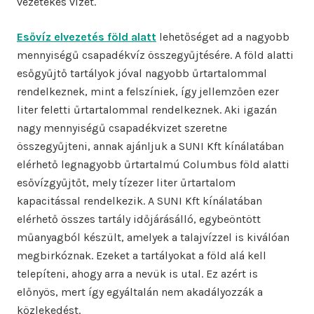
vezetékes vizet.
Esővíz elvezetés föld alatt
lehetőséget ad a nagyobb
mennyiségű csapadékvíz összegyűjtésére. A föld alatti
esőgyűjtő tartályok jóval nagyobb űrtartalommal
rendelkeznek, mint a felszíniek, így jellemzően ezer
liter feletti űrtartalommal rendelkeznek. Aki igazán
nagy mennyiségű csapadékvizet szeretne
összegyűjteni, annak ajánljuk a SUNI Kft kínálatában
elérhető legnagyobb űrtartalmú Columbus föld alatti
esővízgyűjtőt, mely tízezer liter űrtartalom
kapacitással rendelkezik. A SUNI Kft kínálatában
elérhető összes tartály időjárásálló, egybeöntött
műanyagból készült, amelyek a talajvízzel is kiválóan
megbirkóznak. Ezeket a tartályokat a föld alá kell
telepíteni, ahogy arra a nevük is utal. Ez azért is
előnyös, mert így egyáltalán nem akadályozzák a
közlekedést.