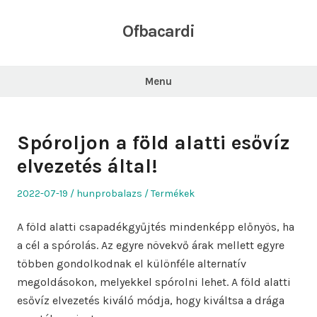
Skip
to
Ofbacardi
content
Menu
Spóroljon a föld alatti esővíz
elvezetés által!
Posted
Author
Posted
2022-07-19
hunprobalazs
Termékek
on
in
A föld alatti csapadékgyűjtés mindenképp előnyös, ha
a cél a spórolás. Az egyre növekvő árak mellett egyre
többen gondolkodnak el különféle alternatív
megoldásokon, melyekkel spórolni lehet. A föld alatti
esővíz elvezetés kiváló módja, hogy kiváltsa a drága