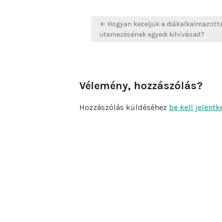
Bejegyzés
← Hogyan kezeljük a diákalkalmazott
navigáció
ütemezésének egyedi kihívásait?
Vélemény, hozzászólás?
Hozzászólás küldéséhez
be kell jelentk