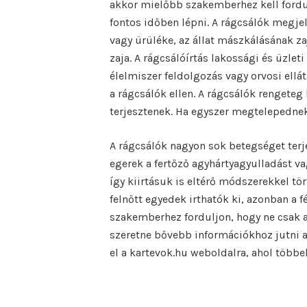
akkor mielőbb szakemberhez kell fordul
fontos időben lépni. A rágcsálók megjel
vagy ürüléke, az állat mászkálásának za
zaja. A rágcsálóírtás lakossági és üzlet
élelmiszer feldolgozás vagy orvosi ellát
a rágcsálók ellen. A rágcsálók rengete
terjesztenek. Ha egyszer megtelepednek 
A rágcsálók nagyon sok betegséget terje
egerek a fertőző agyhártyagyulladást vag
így kiirtásuk is eltérő módszerekkel tö
felnőtt egyedek irthatók ki, azonban a f
szakemberhez forduljon, hogy ne csak a 
szeretne bővebb információkhoz jutni a
el a kartevok.hu weboldalra, ahol többek