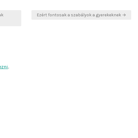
ak
Ezért fontosak a szabályok a gyerekeknek →
ezni
.