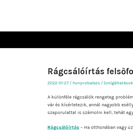
Skip
to
content
Rágcsálóírtás felsőf
Posted
Author
Posted
2022-01-27
hunprobalazs
Szolgáltatások
on
in
A különféle rágcsálók rengeteg problémá
vár és kísérletezik, annál nagyobb eséll
szaporulattal is számolni kell, tehát egy
Rágcsálóírtás
– Ha otthonában vagy üzl