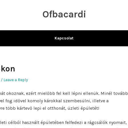
Ofbacardi
Kapcsolat
okon
Leave a Reply
t okoznak, ezért mielőbb fel kell lépni ellenük. Minél tovább
yel fog idővel komoly károkkal szembesülni, illetve a
re több kártevő lepi el otthonát, üzleti épületét!
eti célból használt épületében felfedezi a rágcsálók nyomait,