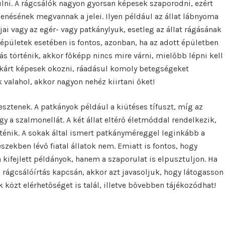
ni. A rágcsálók nagyon gyorsan képesek szaporodni, ezért
enésének megvannak a jelei. Ilyen például az állat lábnyoma
jai vagy az egér- vagy patkánylyuk, esetleg az állat rágásának
i épületek esetében is fontos, azonban, ha az adott épületben
ás történik, akkor főképp nincs mire várni, mielőbb lépni kell
g kárt képesek okozni, ráadásul komoly betegségeket
valahol, akkor nagyon nehéz kiirtani őket!
sztenek. A patkányok például a kiütéses tífuszt, míg az
y a szalmonellát. A két állat eltérő életmóddal rendelkezik,
rténik. A sokak által ismert patkányméreggel leginkább a
észekben lévő fiatal állatok nem. Emiatt is fontos, hogy
kifejlett példányok, hanem a szaporulat is elpusztuljon. Ha
 rágcsálóírtás kapcsán, akkor azt javasoljuk, hogy látogasson
 közt elérhetőséget is talál, illetve bővebben tájékozódhat!