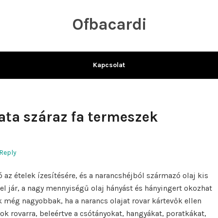
Ofbacardi
Kapcsolat
ata száraz fa termeszek
 Reply
 az ételek ízesítésére, és a narancshéjból származó olaj kis
el jár, a nagy mennyiségű olaj hányást és hányingert okozhat
k még nagyobbak, ha a narancs olajat rovar kártevők ellen
sok rovarra, beleértve a csótányokat, hangyákat, poratkákat,