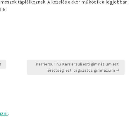
ermeszek táplálkoznak. A kezelés akkor működik a legjobban,
lik.
!
Karriersuli.hu Karriersuli esti gimnázium esti
érettségi esti tagozatos gimnázium →
ezni
.