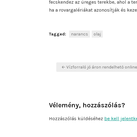
fecskendez az üreges terekbe, ahol a t
ha a rovargalériákat azonosítják és keze
Tagged:
narancs
olaj
Bejegyzés
← Vízforraló jó áron rendelhető online
navigáció
Vélemény, hozzászólás?
Hozzászólás küldéséhez
be kell jelentk