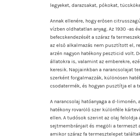
legyeket, darazsakat, pókokat, tücsköke
Annak ellenére, hogy erősen citrusszag
vízben oldhatatlan anyag. Az 1930 -as é
befecskendezését a száraz fa termeszek 
az első alkalmazás nem pusztított el,
arzén nagyon hatékony peszticid volt. 
állatokra is, valamint az emberekre, ez
keresik. Napjainkban a narancsolajat t
szerként forgalmazzák, különösen haték
csodatermék, és hogyan pusztítja el a 
A narancsolaj hatóanyaga a d-limonén, 
hatékony rovarölő szer különféle kárte
ellen. A tudósok szerint az olaj feloldj
sejtmembránjait és megöli a termeszt a
amikor száraz fa termesztelepet találtak