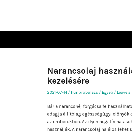
Skip
to
content
Narancsolaj használ
kezelésére
Posted
Author
Posted
2021-07-14
hunprobalazs
Egyéb
Leave a
on
in
Bár a narancshéj forgácsa felhasználható
adagja állítólag egészségügyi előnyökk
az emberekben. Az ilyen negatív hatáso
használják. A narancsolaj halálos lehet 