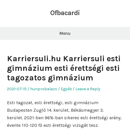
Skip
to
Ofbacardi
content
Menu
Karriersuli.hu Karriersuli esti
gimnázium esti érettségi esti
tagozatos gimnázium
Posted
Author
Posted
2021-07-15
hunprobalazs
Egyéb
Leave a Reply
on
in
Esti tagozat, esti érettségi, esti gimnázium
Budapesten Zugló 14. kerület, Békásmegyer 3.
kerület. 2021-ben 96%-ban sikeres esti érettségi arány,
évente 110-120 fő esti érettségi vizsgát tesz.