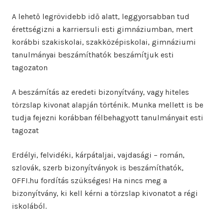
A lehető legrövidebb idő alatt, leggyorsabban tud
érettségizni a karriersuli esti gimnáziumban, mert
korábbi szakiskolai, szakközépiskolai, gimnáziumi
tanulmányai beszámíthatók beszámítjuk esti
tagozaton
A beszámítás az eredeti bizonyítvány, vagy hiteles
törzslap kivonat alapján történik. Munka mellett is be
tudja fejezni korábban félbehagyott tanulmányait esti
tagozat
Erdélyi, felvidéki, kárpátaljai, vajdasági – román,
szlovák, szerb bizonyítványok is beszámíthatók,
OFFI.hu fordítás szükséges! Ha nincs meg a
bizonyítvány, ki kell kérni a törzslap kivonatot a régi
iskolából.