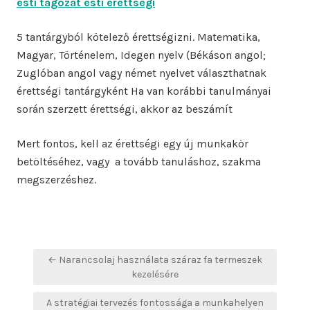
esti tagozat esti érettségi
5 tantárgyból kötelező érettségizni. Matematika,
Magyar, Történelem, Idegen nyelv (Békáson angol;
Zuglóban angol vagy német nyelvet választhatnak
érettségi tantárgyként Ha van korábbi tanulmányai
során szerzett érettségi, akkor az beszámít
Mert fontos, kell az érettségi egy új munkakör
betöltéséhez, vagy a tovább tanuláshoz, szakma
megszerzéshez.
Bejegyzés
← Narancsolaj használata száraz fa termeszek
navigáció
kezelésére
A stratégiai tervezés fontossága a munkahelyen