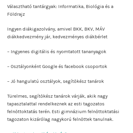
Választható tantárgyak: Informatika, Biológia és a
Földrajz
Ingyen diákigazolvány, amivel BKK, BKV, MÁV
diákkedvezmény jár, kedvezményes diákbérlet
– Ingyenes digitális és nyomtatott tananyagok
– Osztályonként Google és facebook csoportok
– Jó hangulatú osztályok, segítőkész tanárok
Türelmes, segítőkész tanárok várják, akik nagy
tapasztalattal rendelkeznek az esti tagozatos
felnőttoktatás terén. Esti gimnázium felnőttoktatási
tagozaton kizárólag nagykorú felnőttek tanulnak.