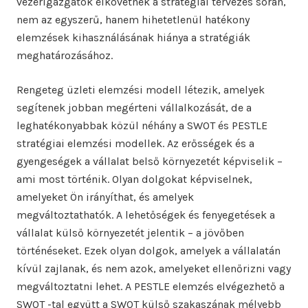
vezérigazgatók elkövetnek a stratégiai tervezés során,
nem az egyszerű, hanem hihetetlenül hatékony
elemzések kihasználásának hiánya a stratégiák
meghatározásához.
Rengeteg üzleti elemzési modell létezik, amelyek
segítenek jobban megérteni vállalkozását, de a
leghatékonyabbak közül néhány a SWOT és PESTLE
stratégiai elemzési modellek. Az erősségek és a
gyengeségek a vállalat belső környezetét képviselik –
ami most történik. Olyan dolgokat képviselnek,
amelyeket Ön irányíthat, és amelyek
megváltoztathatók. A lehetőségek és fenyegetések a
vállalat külső környezetét jelentik – a jövőben
történéseket. Ezek olyan dolgok, amelyek a vállalatán
kívül zajlanak, és nem azok, amelyeket ellenőrizni vagy
megváltoztatni lehet. A PESTLE elemzés elvégezhető a
SWOT -tal együtt a SWOT külső szakaszának mélyebb