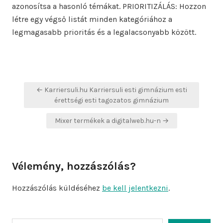
azonosítsa a hasonló témákat. PRIORITIZÁLÁS: Hozzon
létre egy végső listát minden kategóriához a
legmagasabb prioritás és a legalacsonyabb között.
Bejegyzés
← Karriersuli.hu Karriersuli esti gimnázium esti
navigáció
érettségi esti tagozatos gimnázium
Mixer termékek a digitalweb.hu-n →
Vélemény, hozzászólás?
Hozzászólás küldéséhez
be kell jelentkezni
.