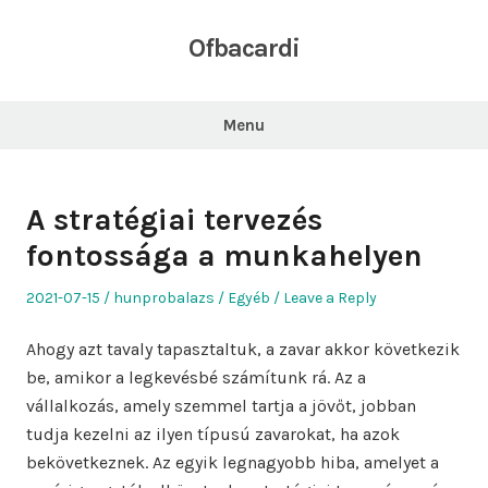
Skip
to
Ofbacardi
content
Menu
A stratégiai tervezés
fontossága a munkahelyen
Posted
Author
Posted
2021-07-15
hunprobalazs
Egyéb
Leave a Reply
on
in
Ahogy azt tavaly tapasztaltuk, a zavar akkor következik
be, amikor a legkevésbé számítunk rá. Az a
vállalkozás, amely szemmel tartja a jövőt, jobban
tudja kezelni az ilyen típusú zavarokat, ha azok
bekövetkeznek. Az egyik legnagyobb hiba, amelyet a