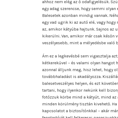
ahhoz nem elég az ő odafigyelésük. Szü
egy adag szerencse, hogy semmi olyan e
Balesetek azonban mindig vannak. Néha 
egy vad ugrik ki az autó elé, vagy hogy
az, amikor kátyúba hajtunk. Sajnos az 
kikerülni. Van, amikor már csak későn v
veszélyesebb, mint a mélyedésbe való b
Ám ez a legkevésbé sem vigasztalja azt,
kétkerekűvel – és valami olyan hangot 
azonnal álljunk meg, hisz lehet, hogy o
továbbhaladást is akadályozza. Kiszáll
balesetveszélyes helyen, és ezt követő
tartani, hogy ilyenkor nekünk kell bizon
fotózzuk körbe mind a kátyút, mind az
minden körülmény tisztán kivehető. Ha
kapcsolatot a biztosítónkkal – akár már
fenntartóját kell felkeresni panaszunkka