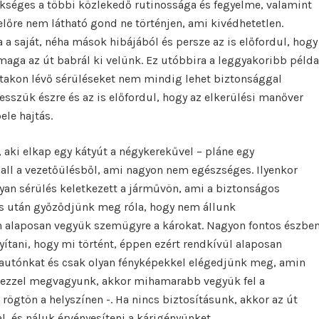
kséges a többi közlekedő rutinossága és fegyelme, valamint
lőre nem látható gond ne történjen, ami kivédhetetlen.
a saját, néha mások hibájából és persze az is előfordul, hogy
 maga az út babrál ki velünk. Ez utóbbira a leggyakoribb példa
utakon lévő sérüléseket nem mindig lehet biztonsággal
esszük észre és az is előfordul, hogy az elkerülési manőver
ele hajtás.
 aki elkap egy kátyút a négykerekűvel – pláne egy
hall a vezetőülésből, ami nagyon nem egészséges. Ilyenkor
lyan sérülés keletkezett a járművön, ami a biztonságos
ás után győződjünk meg róla, hogy nem állunk
en alaposan vegyük szemügyre a károkat. Nagyon fontos észbe
yítani, hogy mi történt, éppen ezért rendkívül alaposan
 autónkat és csak olyan fényképekkel elégedjünk meg, amin
 ezzel megvagyunk, akkor mihamarabb vegyük fel a
 rögtön a helyszínen -. Ha nincs biztosításunk, akkor az út
l, és náluk érvényesíteni a kárigényünket.