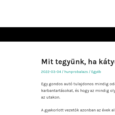
Skip
to
content
Mit tegyünk, ha kát
Posted
Author
Posted
2022-03-04
hunprobalazs
Egyéb
on
in
Egy gondos autó tulajdonos mindig od
karbantartásokat, és hogy az mindig ol
az utakon.
A gyakorlott vezetők azonban az évek al