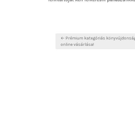
Bejegyzés
← Prémium kategóriás könyvújdonsá
navigáció
online vásárlása!