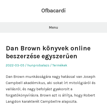
Skip
to
Ofbacardi
content
Menu
Dan Brown könyvek online
beszerzése egyszerűen
Posted
Author
Posted
2022-03-05
hunprobalazs
Termékek
on
in
Dan Brown munkásságára nagy hatással van Joseph
Campbell akadémikus, aki sokat írt mitológiáról és
vallásról, és nagy befolyást gyakorolt ​​a
forgatókönyvírásra. Brown azt is állítja, hogy Robert
Langdon karakterét Campbellre alapozta.