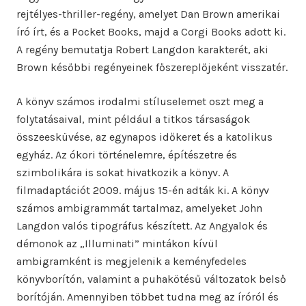
rejtélyes-thriller-regény, amelyet Dan Brown amerikai
író írt, és a Pocket Books, majd a Corgi Books adott ki.
A regény bemutatja Robert Langdon karakterét, aki
Brown későbbi regényeinek főszereplőjeként visszatér.
A könyv számos irodalmi stíluselemet oszt meg a
folytatásaival, mint például a titkos társaságok
összeesküvése, az egynapos időkeret és a katolikus
egyház. Az ókori történelemre, építészetre és
szimbolikára is sokat hivatkozik a könyv. A
filmadaptációt 2009. május 15-én adták ki. A könyv
számos ambigrammát tartalmaz, amelyeket John
Langdon valós tipográfus készített. Az Angyalok és
démonok az „Illuminati” mintákon kívül
ambigramként is megjelenik a keményfedeles
könyvborítón, valamint a puhakötésű változatok belső
borítóján. Amennyiben többet tudna meg az íróról és