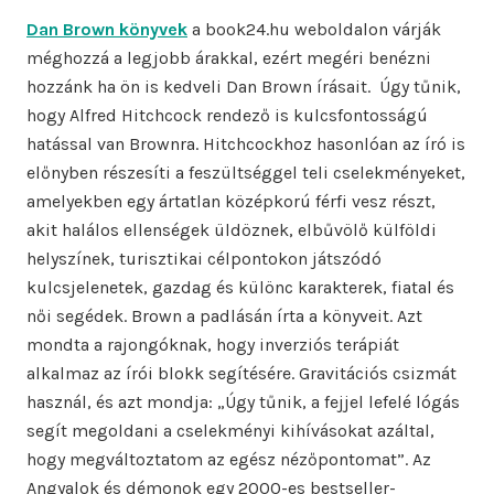
Dan Brown könyvek
a book24.hu weboldalon várják
méghozzá a legjobb árakkal, ezért megéri benézni
hozzánk ha ön is kedveli Dan Brown írásait. Úgy tűnik,
hogy Alfred Hitchcock rendező is kulcsfontosságú
hatással van Brownra. Hitchcockhoz hasonlóan az író is
előnyben részesíti a feszültséggel teli cselekményeket,
amelyekben egy ártatlan középkorú férfi vesz részt,
akit halálos ellenségek üldöznek, elbűvölő külföldi
helyszínek, turisztikai célpontokon játszódó
kulcsjelenetek, gazdag és különc karakterek, fiatal és
női segédek. Brown a padlásán írta a könyveit. Azt
mondta a rajongóknak, hogy inverziós terápiát
alkalmaz az írói blokk segítésére. Gravitációs csizmát
használ, és azt mondja: „Úgy tűnik, a fejjel lefelé lógás
segít megoldani a cselekményi kihívásokat azáltal,
hogy megváltoztatom az egész nézőpontomat”. Az
Angyalok és démonok egy 2000-es bestseller-