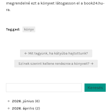
megrendelné ezt a könyvet látogasson el a book24.hu-
ra.
Tagged:
könyv
Bejegyzés
← Mit tegyünk, ha kátyúba hajtottunk?
navigáció
Színek szerint kellene rendeznie a könyveit? →
Keresés
Keresés
2026. június
(6)
2026. április
(2)