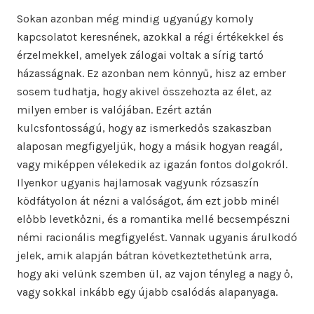
Sokan azonban még mindig ugyanúgy komoly
kapcsolatot keresnének, azokkal a régi értékekkel és
érzelmekkel, amelyek zálogai voltak a sírig tartó
házasságnak. Ez azonban nem könnyű, hisz az ember
sosem tudhatja, hogy akivel összehozta az élet, az
milyen ember is valójában. Ezért aztán
kulcsfontosságú, hogy az ismerkedős szakaszban
alaposan megfigyeljük, hogy a másik hogyan reagál,
vagy miképpen vélekedik az igazán fontos dolgokról.
Ilyenkor ugyanis hajlamosak vagyunk rózsaszín
ködfátyolon át nézni a valóságot, ám ezt jobb minél
előbb levetkőzni, és a romantika mellé becsempészni
némi racionális megfigyelést. Vannak ugyanis árulkodó
jelek, amik alapján bátran következtethetünk arra,
hogy aki velünk szemben ül, az vajon tényleg a nagy ő,
vagy sokkal inkább egy újabb csalódás alapanyaga.