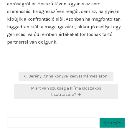
apróságról is. Hosszú távon ugyanis az sem
szerencsés, ha agresszíven reagál, sem az, ha gyáván
kibújik a konfrontáció elől. Azonban ha megfontoltan,
higgadtan kiáll a maga igazáért, akkor jó eséllyel egy
gerinces, valódi emberi értékeket fontosnak tartó
partnerrel van dolgunk.
Bejegyzés
← Berényi Anna könyvei kedvezményes áron!
navigáció
Miért van szükség a klíma időszakos
tisztítására? →
Keresés
Keresés