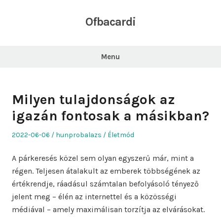
Skip
to
Ofbacardi
content
Menu
Milyen tulajdonságok az
igazán fontosak a másikban?
Posted
Author
Posted
2022-06-06
hunprobalazs
Életmód
on
in
A párkeresés közel sem olyan egyszerű már, mint a
régen. Teljesen átalakult az emberek többségének az
értékrendje, ráadásul számtalan befolyásoló tényező
jelent meg – élén az internettel és a közösségi
médiával – amely maximálisan torzítja az elvárásokat.