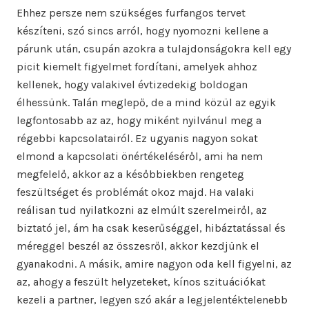
Ehhez persze nem szükséges furfangos tervet
készíteni, szó sincs arról, hogy nyomozni kellene a
párunk után, csupán azokra a tulajdonságokra kell egy
picit kiemelt figyelmet fordítani, amelyek ahhoz
kellenek, hogy valakivel évtizedekig boldogan
élhessünk. Talán meglepő, de a mind közül az egyik
legfontosabb az az, hogy miként nyilvánul meg a
régebbi kapcsolatairól. Ez ugyanis nagyon sokat
elmond a kapcsolati önértékeléséről, ami ha nem
megfelelő, akkor az a későbbiekben rengeteg
feszültséget és problémát okoz majd. Ha valaki
reálisan tud nyilatkozni az elmúlt szerelmeiről, az
biztató jel, ám ha csak keserűséggel, hibáztatással és
méreggel beszél az összesről, akkor kezdjünk el
gyanakodni. A másik, amire nagyon oda kell figyelni, az
az, ahogy a feszült helyzeteket, kínos szituációkat
kezeli a partner, legyen szó akár a legjelentéktelenebb