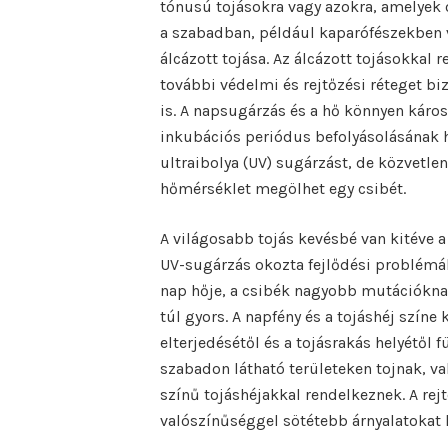
tónusú tojásokra vagy azokra, amelyek 
a szabadban, például kaparófészekben va
álcázott tojása. Az álcázott tojásokkal 
további védelmi és rejtőzési réteget bi
is. A napsugárzás és a hő könnyen káros
inkubációs periódus befolyásolásának h
ultraibolya (UV) sugárzást, de közvetle
hőmérséklet megölhet egy csibét.
A világosabb tojás kevésbé van kitéve 
UV-sugárzás okozta fejlődési problémák
nap hője, a csibék nagyobb mutációkna
túl gyors. A napfény és a tojáshéj színe 
elterjedésétől és a tojásrakás helyétől 
szabadon látható területeken tojnak, va
színű tojáshéjakkal rendelkeznek. A rej
valószínűséggel sötétebb árnyalatokat 