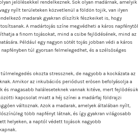
olyan jelölésekkel rendelkeznek. Sok olyan madárnak, amelyik
gy nyílt területeken közvetlenül a földön tojik, van ilyen
rendelkező madarak gyakran díszítik fészkeiket is, hogy
ztosítsanak. A madártojás színe megvédheti a káros napfénytő
íthatja a finom tojásokat, mind a csibe fejlődésének, mind az
atására. Például egy nagyon sötét tojás jobban védi a káros
n napfényben túl gyorsan felmelegedhet, és a szélsőséges
a túlmelegedés okozta stressznek, de nagyobb a kockázata az
nak. Amikor az inkubációs periódust erősen befolyásolja a
k és magasabb haláleseteknek vannak kitéve, mert fejlődésü
közötti kapcsolat miatt a héj színei a madárfaj földrajzi
függően változnak. Azok a madarak, amelyek általában nyílt,
lószínűleg több napfényt látnak, és így gyakran világosabb
tett helyeken, a naptól védett tojások nagyobb
kapnak.