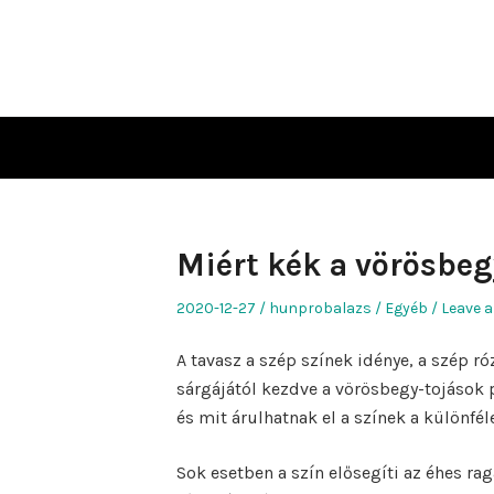
Skip
to
content
Miért kék a vörösbeg
Posted
Author
Posted
2020-12-27
hunprobalazs
Egyéb
Leave a
on
in
A tavasz a szép színek idénye, a szép ró
sárgájától kezdve a vörösbegy-tojások 
és mit árulhatnak el a színek a különf
Sok esetben a szín elősegíti az éhes ra