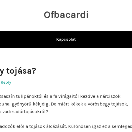
Ofbacardi
Kapcsolat
y tojása?
 Reply
zsaszín tulipánoktól és a fa virágaitól kezdve a nárciszok
puha, gyönyörű kékjéig. De miért kékek a vörösbegy tojások,
éle vadmadártojásokról?
gadozók elől a tojások álcázását. Különösen igaz ez a semlege