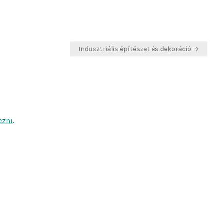
Indusztriális építészet és dekoráció →
ezni
.