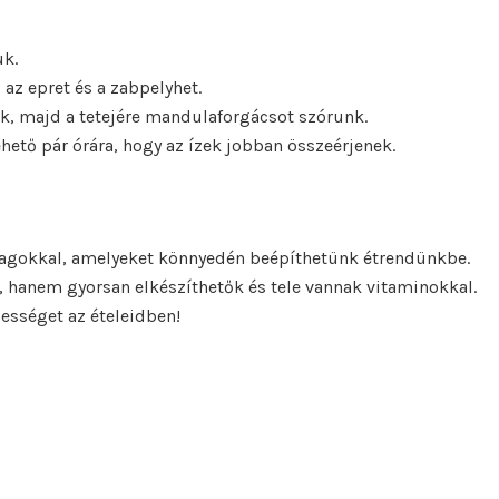
uk.
az epret és a zabpelyhet.
k, majd a tetejére mandulaforgácsot szórunk.
hető pár órára, hogy az ízek jobban összeérjenek.
panyagokkal, amelyeket könnyedén beépíthetünk étrendünkbe.
 hanem gyorsan elkészíthetők és tele vannak vitaminokkal.
ssességet az ételeidben!