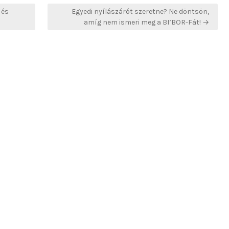
 és
Egyedi nyílászárót szeretne? Ne döntsön,
amíg nem ismeri meg a BI’BOR-Fát! →