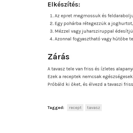
Elkészítés:
Az epret megmossuk és feldarabolj
Egy pohárba rétegezzük a joghurtot, 
Mézzel vagy juharsziruppal édesítjü
Azonnal fogyasztható vagy hűtőbe te
Zárás
A tavasz tele van friss és ízletes ala
Ezek a receptek nemcsak egészségesek,
Próbáld ki őket, és élvezd a tavaszi fri
Tagged:
recept
tavasz