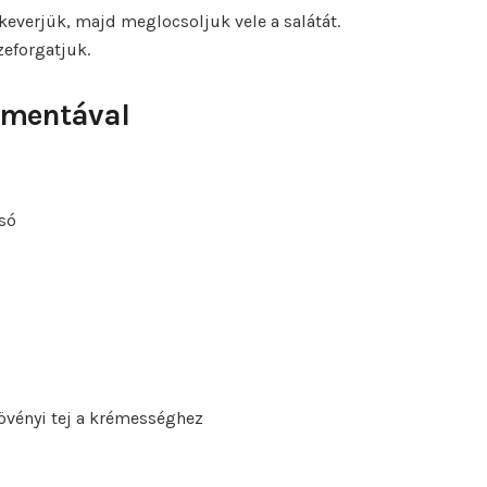
ekeverjük, majd meglocsoljuk vele a salátát.
zeforgatjuk.
 mentával
rsó
övényi tej a krémességhez