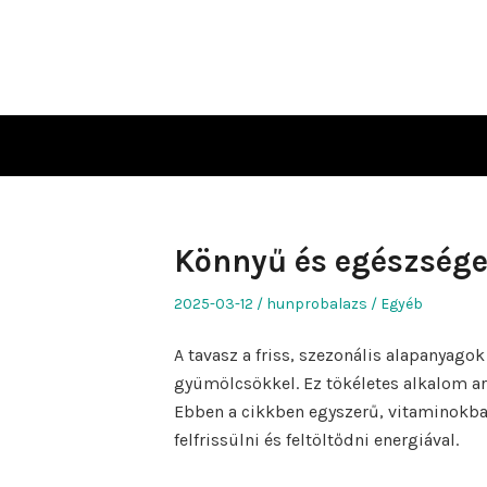
Skip
to
content
Könnyű és egészsége
Posted
Author
Posted
2025-03-12
hunprobalazs
Egyéb
on
in
A tavasz a friss, szezonális alapanyag
gyümölcsökkel. Ez tökéletes alkalom ar
Ebben a cikkben egyszerű, vitaminokb
felfrissülni és feltöltődni energiával.