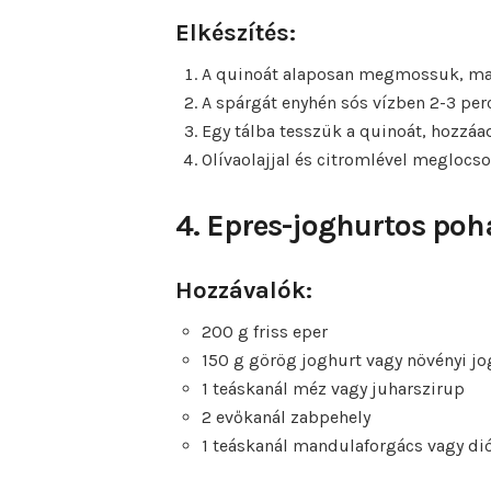
Elkészítés:
A quinoát alaposan megmossuk, ma
A spárgát enyhén sós vízben 2-3 per
Egy tálba tesszük a quinoát, hozzáa
Olívaolajjal és citromlével meglocs
4. Epres-joghurtos poh
Hozzávalók:
200 g friss eper
150 g görög joghurt vagy növényi jo
1 teáskanál méz vagy juharszirup
2 evőkanál zabpehely
1 teáskanál mandulaforgács vagy di