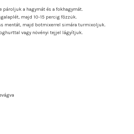
e pároljuk a hagymát és a fokhagymát.
galaplét, majd 10-15 percig főzzük.
iss mentát, majd botmixerrel simára turmixoljuk.
oghurttal vagy növényi tejjel lágyítjuk.
bevágva