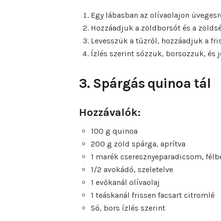
Egy lábasban az olívaolajon üvegesr
Hozzáadjuk a zöldborsót és a zöldsé
Levesszük a tűzről, hozzáadjuk a fr
Ízlés szerint sózzuk, borsozzuk, és j
3. Spárgás quinoa tál
Hozzávalók:
100 g quinoa
200 g zöld spárga, aprítva
1 marék cseresznyeparadicsom, fél
1/2 avokádó, szeletelve
1 evőkanál olívaolaj
1 teáskanál frissen facsart citromlé
Só, bors ízlés szerint