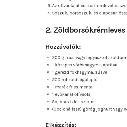
Az olívaolajat és a citromlevet össz
Sózzuk, borsozzuk, és alaposan öss
2. Zöldborsókrémleves
Hozzávalók:
300 g friss vagy fagyasztott zöldbo
1 közepes vöröshagyma, aprítva
1 gerezd fokhagyma, zúzva
500 ml zöldségalaplé
1 marék friss menta
1 evőkanál olívaolaj
Só, bors ízlés szerint
(Opcionálisan) görög joghurt vagy n
Elkészítés: