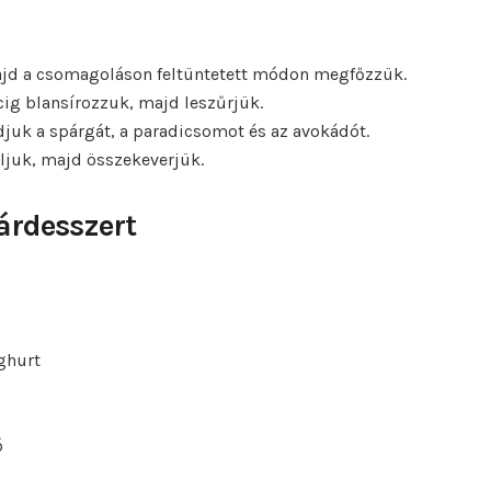
jd a csomagoláson feltüntetett módon megfőzzük.
cig blansírozzuk, majd leszűrjük.
djuk a spárgát, a paradicsomot és az avokádót.
oljuk, majd összekeverjük.
árdesszert
ghurt
ó