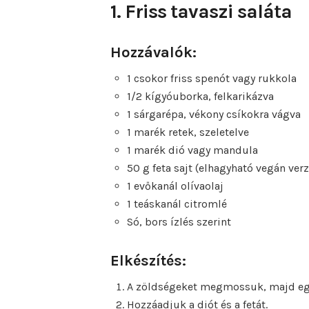
1. Friss tavaszi saláta
Hozzávalók:
1 csokor friss spenót vagy rukkola
1/2 kígyóuborka, felkarikázva
1 sárgarépa, vékony csíkokra vágva
1 marék retek, szeletelve
1 marék dió vagy mandula
50 g feta sajt (elhagyható vegán verz
1 evőkanál olívaolaj
1 teáskanál citromlé
Só, bors ízlés szerint
Elkészítés:
A zöldségeket megmossuk, majd egy
Hozzáadjuk a diót és a fetát.