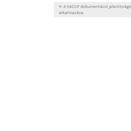
Bejegyzés
← A HACCP dokumentáció jelentősége
navigáció
alkalmazása