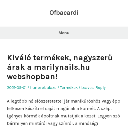
Skip
to
Ofbacardi
content
Menu
Kiváló termékek, nagyszerű
árak a marilynails.hu
webshopban!
Posted
Author
Posted
2021-09-01
hunprobalazs
Termékek
Leave a Reply
on
in
A legtöbb nő előszeretettel jár manikűrőshöz vagy épp
lelkesen készíti el saját magának a körmét. A szép,
igényes körmök ápoltnak mutatják a kezet. Legyen szó
bármilyen mintáról vagy színről, a minőségi