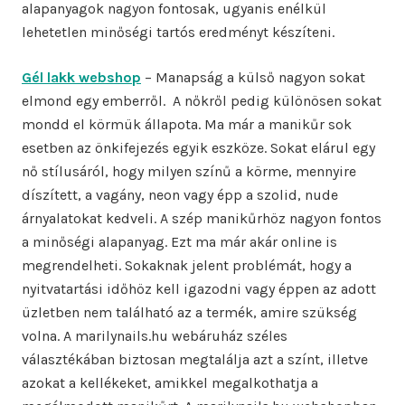
alapanyagok nagyon fontosak, ugyanis enélkül
lehetetlen minőségi tartós eredményt készíteni.
Gél lakk webshop
– Manapság a külső nagyon sokat
elmond egy emberről. A nőkről pedig különösen sokat
mondd el körmük állapota. Ma már a manikűr sok
esetben az önkifejezés egyik eszköze. Sokat elárul egy
nő stílusáról, hogy milyen színű a körme, mennyire
díszített, a vagány, neon vagy épp a szolid, nude
árnyalatokat kedveli. A szép manikűrhöz nagyon fontos
a minőségi alapanyag. Ezt ma már akár online is
megrendelheti. Sokaknak jelent problémát, hogy a
nyitvatartási időhöz kell igazodni vagy éppen az adott
üzletben nem található az a termék, amire szükség
volna. A marilynails.hu webáruház széles
választékában biztosan megtalálja azt a színt, illetve
azokat a kellékeket, amikkel megalkothatja a