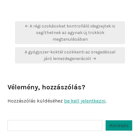
Bejegyzés
← A régi szokásokat kontrolláló idegsejtek is
navigáció
segíthetnek az agynak új trükkök
megtanulásában
A gyógyszer-koktél csökkenti az öregedéssel
járó lemezdegenerációt →
Vélemény, hozzászólás?
Hozzászólás küldéséhez
be kell jelentkezni
.
Keresés
Keresés