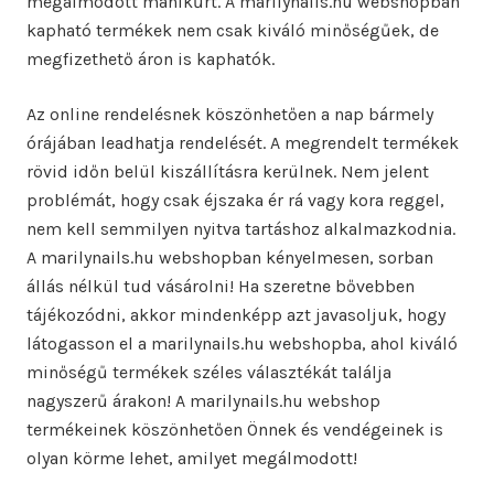
megálmodott manikűrt. A marilynails.hu webshopban
kapható termékek nem csak kiváló minőségűek, de
megfizethető áron is kaphatók.
Az online rendelésnek köszönhetően a nap bármely
órájában leadhatja rendelését. A megrendelt termékek
rövid időn belül kiszállításra kerülnek. Nem jelent
problémát, hogy csak éjszaka ér rá vagy kora reggel,
nem kell semmilyen nyitva tartáshoz alkalmazkodnia.
A marilynails.hu webshopban kényelmesen, sorban
állás nélkül tud vásárolni! Ha szeretne bővebben
tájékozódni, akkor mindenképp azt javasoljuk, hogy
látogasson el a marilynails.hu webshopba, ahol kiváló
minőségű termékek széles választékát találja
nagyszerű árakon! A marilynails.hu webshop
termékeinek köszönhetően Önnek és vendégeinek is
olyan körme lehet, amilyet megálmodott!