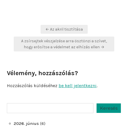
Bejegyzés
← Az akril tisztítása
navigáció
A zsírsejtek vészjelzése arra ösztönzi a szívet,
hogy erősítse a védelmet az elhízás ellen →
Vélemény, hozzászólás?
Hozzászólás küldéséhez
be kell jelentkezni
.
Keresés
Keresés
2026. június
(6)