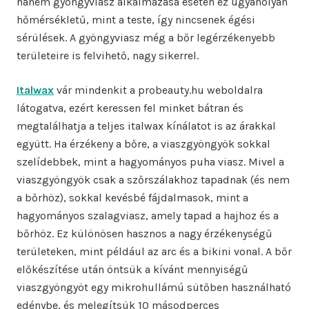
hanem gyöngyviasz alkalmazása esetén ez ugyanolyan
hőmérsékletű, mint a teste, így nincsenek égési
sérülések. A gyöngyviasz még a bőr legérzékenyebb
területeire is felvihető, nagy sikerrel.
Italwax
vár mindenkit a probeauty.hu weboldalra
látogatva, ezért keressen fel minket bátran és
megtalálhatja a teljes italwax kínálatot is az árakkal
együtt. Ha érzékeny a bőre, a viaszgyöngyök sokkal
szelídebbek, mint a hagyományos puha viasz. Mivel a
viaszgyöngyök csak a szőrszálakhoz tapadnak (és nem
a bőrhöz), sokkal kevésbé fájdalmasok, mint a
hagyományos szalagviasz, amely tapad a hajhoz és a
bőrhöz. Ez különösen hasznos a nagy érzékenységű
területeken, mint például az arc és a bikini vonal. A bőr
előkészítése után öntsük a kívánt mennyiségű
viaszgyöngyöt egy mikrohullámú sütőben használható
edénybe, és melegítsük 10 másodperces