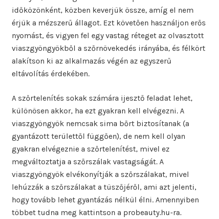
időközönként, közben keverjük össze, amíg el nem
érjük a mézszerű állagot. Ezt követően használjon erős
nyomást, és vigyen fel egy vastag réteget az olvasztott
viaszgyöngyökből a szőrnövekedés irányába, és félkört
alakítson ki az alkalmazás végén az egyszerű
eltávolítás érdekében.
A szőrtelenítés sokak számára ijesztő feladat lehet,
különösen akkor, ha ezt gyakran kell elvégezni. A
viaszgyöngyök nemcsak sima bőrt biztosítanak (a
gyantázott területtől függően), de nem kell olyan
gyakran elvégeznie a szőrtelenítést, mivel ez
megváltoztatja a szőrszálak vastagságát. A
viaszgyöngyök elvékonyítják a szőrszálakat, mivel
lehúzzák a szőrszálakat a tüszőjéről, ami azt jelenti,
hogy tovább lehet gyantázás nélkül élni. Amennyiben
többet tudna meg kattintson a probeauty.hu-ra.