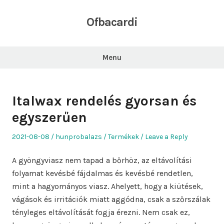
Skip
to
Ofbacardi
content
Menu
Italwax rendelés gyorsan és
egyszerűen
Posted
Author
Posted
2021-08-08
hunprobalazs
Termékek
Leave a Reply
on
in
A gyöngyviasz nem tapad a bőrhöz, az eltávolítási
folyamat kevésbé fájdalmas és kevésbé rendetlen,
mint a hagyományos viasz. Ahelyett, hogy a kiütések,
vágások és irritációk miatt aggódna, csak a szőrszálak
tényleges eltávolítását fogja érezni. Nem csak ez,