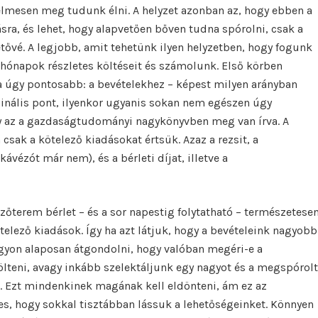
lmesen meg tudunk élni. A helyzet azonban az, hogy ebben a
a, és lehet, hogy alapvetően bőven tudna spórolni, csak a
tővé. A legjobb, amit tehetünk ilyen helyzetben, hogy fogunk
t hónapok részletes költéseit és számolunk. Első körben
a úgy pontosabb: a bevételekhez – képest milyen arányban
dinális pont, ilyenkor ugyanis sokan nem egészen úgy
gy az a gazdaságtudományi nagykönyvben meg van írva. A
csak a kötelező kiadásokat értsük. Azaz a rezsit, a
kávézót már nem), és a bérleti díjat, illetve a
dzőterem bérlet – és a sor napestig folytatható – természetese
elező kiadások. Így ha azt látjuk, hogy a bevételeink nagyobb
agyon alaposan átgondolni, hogy valóban megéri-e a
ölteni, avagy inkább szelektáljunk egy nagyot és a megspórolt
. Ezt mindenkinek magának kell eldönteni, ám ez az
s, hogy sokkal tisztábban lássuk a lehetőségeinket. Könnyen