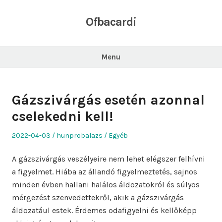
Skip
to
Ofbacardi
content
Menu
Gázszivárgás esetén azonnal
cselekedni kell!
Posted
Author
Posted
2022-04-03
hunprobalazs
Egyéb
on
in
A gázszivárgás veszélyeire nem lehet elégszer felhívni
a figyelmet. Hiába az állandó figyelmeztetés, sajnos
minden évben hallani halálos áldozatokról és súlyos
mérgezést szenvedettekről, akik a gázszivárgás
áldozatául estek. Érdemes odafigyelni és kellőképp