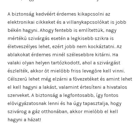
A biztonság kedvéért érdemes kikapcsolni az
elektronikai cikkeket és a villanykapcsolókat is jobb
békén hagyni. Ahogy fentebb is említettük, nagy
mértékű szivárgás esetén a legkisebb szikra is
életveszélyes lehet, ezért jobb nem kockáztatni. Az
ablakokat érdemes minél szélesebbre kitárni. Ha
valaki olyan helyen tartózkodott, ahol a szivárgást
észlelték, akkor őt mielőbb friss levegőre kell vinni.
Célszerű lehet még elzárni a fővezetéket és amint lehet
el kell hagyni a lakást, valamint értesíteni a hivatalos
szerveket. A biztonság a legfontosabb, így fontos
elővigyázatosnak lenni és ha úgy tapasztalja, hogy
szivárog a gáz otthonában, akkor mielőbb el kell
hagyni a házat!