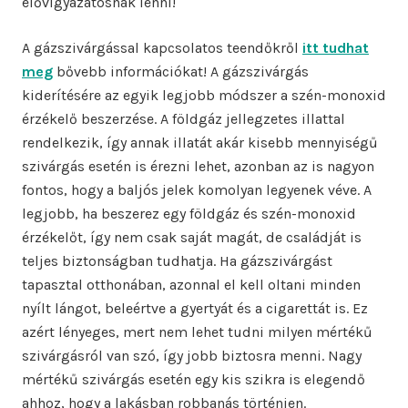
elővigyázatosnak lenni!
A gázszivárgással kapcsolatos teendőkről
itt tudhat
meg
bővebb információkat! A gázszivárgás
kiderítésére az egyik legjobb módszer a szén-monoxid
érzékelő beszerzése. A földgáz jellegzetes illattal
rendelkezik, így annak illatát akár kisebb mennyiségű
szivárgás esetén is érezni lehet, azonban az is nagyon
fontos, hogy a baljós jelek komolyan legyenek véve. A
legjobb, ha beszerez egy földgáz és szén-monoxid
érzékelőt, így nem csak saját magát, de családját is
teljes biztonságban tudhatja. Ha gázszivárgást
tapasztal otthonában, azonnal el kell oltani minden
nyílt lángot, beleértve a gyertyát és a cigarettát is. Ez
azért lényeges, mert nem lehet tudni milyen mértékű
szivárgásról van szó, így jobb biztosra menni. Nagy
mértékű szivárgás esetén egy kis szikra is elegendő
ahhoz, hogy a lakásban robbanás történjen.