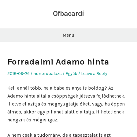
Skip
to
Ofbacardi
content
Menu
Forradalmi Adamo hinta
Posted
Author
Posted
2018-09-26
hunprobalazs
Egyéb
Leave a Reply
on
in
Kell annál több, ha a baba és anya is boldog? Az
Adamo hinta által a csöppségek játszva fejlődhetnek,
illetve ellazítja és megnyugtatja őket, vagy, ha éppen
álmos, akkor egy pillanat alatt elaltatja. Hihetetlenek
hangzik és mégis igaz.
A nem csak a tudomány, de a tapasztalat is azt