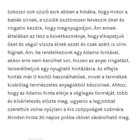
Sokszor sok szülő esik abban a hibába, hogy mikor a
babák sírnak, a szülők ösztönösen felveszik őket és
ringatni kezdik, hogy megnyugodjon. Ám ennek
általában az lesz a következménye, hogy elkapatjuk
őket és végül vissza élnek ezzel és csak azért is sírni
fognak. Ám, ha rendelkezünk egy Adamo hintával,
akkor erre nem kerülhet sor, hiszen az anyai ringatást,
lecserélhetjük egy nyugtató hintázásra. Az effajta
hinták már 0 kortól használhatóak, mivel a termékek
kizárólag természetes anyagokból készülnek. Ahhoz,
hogy az Adamo hinta elérje a végleges formáját, több
év kísérletezés előzte meg, ugyanis a legjobbat
szerettük volna nyújtani a kis csöppségek számára.
Minden hinta 30 napos próba idővel vásárolható meg.