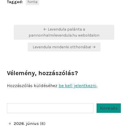
Tagged:
hinta
Bejegyzés
← Levendula palánta a
navigáció
pannonhalmilevendula.hu weboldalon
Levendula mindenki otthonába! →
Vélemény, hozzászólás?
Hozzászólás küldéséhez
be kell jelentkezni
.
Keresés
Keresés
2026. június
(6)