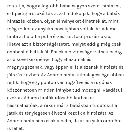
mutatja, hogy a legtöbb baba nagyon szeret hintázni,
ezt pedig a szakértők azzal indokolják, hogy a babák
hintázás közben, olyan élményeket élhetnek át, mint
még mikor az anyuka pocakjában voltak. Az Adamo
hinta azt a pihe puha érzést biztosítja számukra,
illetve azt a biztonságérzetet, melyet eddig még csak
odabent élhettek át. Ennek a biztonságérzetnek pedig
az a következménye, hogy ellazulnak és
megnyugszanak, vagy éppen el is alszanak hintázás és
játszás közben. Az Adamo hinta különlegessége abban
rejlik, hogy egy ponton van rögzítve és a rugónak
köszönhetően minden irányba tud mozogni. Ráadásul
ezek az Adamo hinták idősebb korban is
használhatóak, amikor már a babákban tudatosul a
játék és ténylegesen élvezni kezdik a hintázást. Az
Adamo hinta nem csak a baba, de az an yuka örömőre
is lehet.