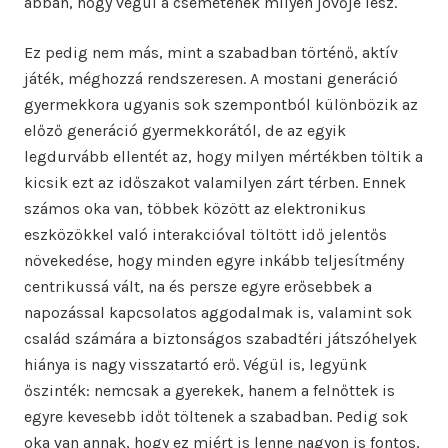
abban, hogy végül a csemetének milyen jövője lesz.
Ez pedig nem más, mint a szabadban történő, aktív
játék, méghozzá rendszeresen. A mostani generáció
gyermekkora ugyanis sok szempontból különbözik az
előző generáció gyermekkorától, de az egyik
legdurvább ellentét az, hogy milyen mértékben töltik a
kicsik ezt az időszakot valamilyen zárt térben. Ennek
számos oka van, többek között az elektronikus
eszközökkel való interakcióval töltött idő jelentős
növekedése, hogy minden egyre inkább teljesítmény
centrikussá vált, na és persze egyre erősebbek a
napozással kapcsolatos aggodalmak is, valamint sok
család számára a biztonságos szabadtéri játszóhelyek
hiánya is nagy visszatartó erő. Végül is, legyünk
őszinték: nemcsak a gyerekek, hanem a felnőttek is
egyre kevesebb időt töltenek a szabadban. Pedig sok
oka van annak, hogy ez miért is lenne nagyon is fontos,