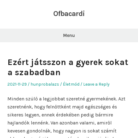
Skip
to
Ofbacardi
content
Menu
Ezért játsszon a gyerek sokat
a szabadban
Posted
Author
Posted
2021-11-29
hunprobalazs
Életmód
Leave a Reply
on
in
Minden szülő a legjobbat szeretné gyermekének. Azt
szeretnénk, hogy felnőttként majd egészséges és
sikeres legyen, ennek érdekében pedig bármire
hajlandók lennénk. Van azonban valami, amiről
kevesen gondolnák, hogy nagyon is sokat számít