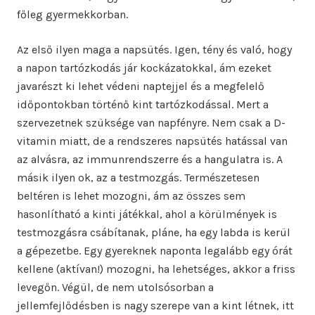
főleg gyermekkorban.
Az első ilyen maga a napsütés. Igen, tény és való, hogy
a napon tartózkodás jár kockázatokkal, ám ezeket
javarészt ki lehet védeni naptejjel és a megfelelő
időpontokban történő kint tartózkodással. Mert a
szervezetnek szüksége van napfényre. Nem csak a D-
vitamin miatt, de a rendszeres napsütés hatással van
az alvásra, az immunrendszerre és a hangulatra is. A
másik ilyen ok, az a testmozgás. Természetesen
beltéren is lehet mozogni, ám az összes sem
hasonlítható a kinti játékkal, ahol a körülmények is
testmozgásra csábítanak, pláne, ha egy labda is kerül
a gépezetbe. Egy gyereknek naponta legalább egy órát
kellene (aktívan!) mozogni, ha lehetséges, akkor a friss
levegőn. Végül, de nem utolsósorban a
jellemfejlődésben is nagy szerepe van a kint létnek, itt