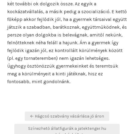
két további ok dolgozik össze. Az egyik a
kockázatvállalás, a másik pedig a szocializáció. E kettő
főképp akkor fejlődik jól, ha a gyermek társaival együtt
játszik a szabadban, barátkoznak, együttműködnek, és
persze olyan dolgokba is belevágnak, amitől nekünk,
felnőtteknek néha feláll a hajunk. Ám a gyermek így
fejlődik igazán jól, ez kontrollált körülmények között
(pl. egy tornateremben) nem igazán lehetséges.
Úgyhogy ösztönözzük gyermekeinket és teremtsük
meg a körülményeit a kinti játéknak, hisz ez
fontosabb, mint gondolnánk.
Bejegyzés
← Hágcsó szabvány vásárlása jó áron
navigáció
Színezhető állatfigurák a jatektenger.hu