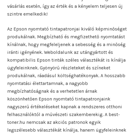
vásárlás esetén, így az érték és a kényelem teljesen új
szintre emelkedik!
Az Epson nyomtató tintapatronjai kiváló képminőséget
produkálnak. Megbízható és megfizethető nyomtatást
kínálnak, hogy megfeleljenek a sebesség és a minőség
iránti igényének. Weboldalunk az utángyártott és
kompatibilis Epson tinták széles választékát is kínálja
ügyfeleinknek. Gyönyörű részleteket és színeket
produkálnak, ráadásul költséghatékonyak. A hosszabb
nyomtatási élettartamnak, a nagyobb
megbízhatóságnak és a verhetetlen árnak
köszönhetően Epson nyomtató tintapatronjaink
nagyszerű értékeléseket kapnak a rendszeres otthoni
felhasználóktól a művészeti szakemberekig. A best-
toner.hu nemcsak az akciós patronok egyik
legszélesebb választékát kínálja, hanem ügyfeleinknek