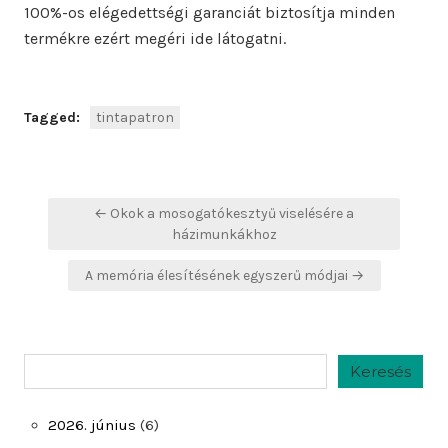
100%-os elégedettségi garanciát biztosítja minden
termékre ezért megéri ide látogatni.
Tagged:
tintapatron
Bejegyzés
← Okok a mosogatókesztyű viselésére a
navigáció
házimunkákhoz
A memória élesítésének egyszerű módjai →
Keresés
Keresés
2026. június
(6)