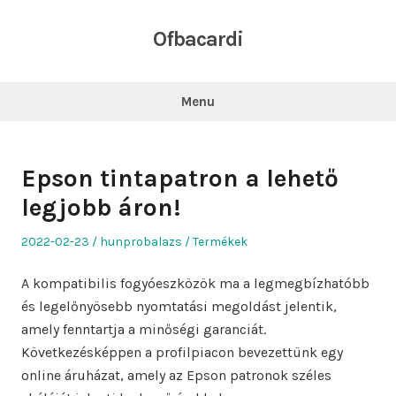
Skip
to
Ofbacardi
content
Menu
Epson tintapatron a lehető
legjobb áron!
Posted
Author
Posted
2022-02-23
hunprobalazs
Termékek
on
in
A kompatibilis fogyóeszközök ma a legmegbízhatóbb
és legelőnyösebb nyomtatási megoldást jelentik,
amely fenntartja a minőségi garanciát.
Következésképpen a profilpiacon bevezettünk egy
online áruházat, amely az Epson patronok széles