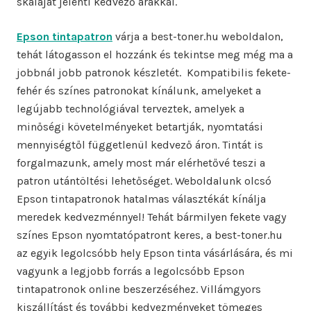
skáláját jelenti kedvező árakkal.
Epson tintapatron
várja a best-toner.hu weboldalon,
tehát látogasson el hozzánk és tekintse meg még ma a
jobbnál jobb patronok készletét. Kompatibilis fekete-
fehér és színes patronokat kínálunk, amelyeket a
legújabb technológiával terveztek, amelyek a
minőségi követelményeket betartják, nyomtatási
mennyiségtől függetlenül kedvező áron. Tintát is
forgalmazunk, amely most már elérhetővé teszi a
patron utántöltési lehetőséget. Weboldalunk olcsó
Epson tintapatronok hatalmas választékát kínálja
meredek kedvezménnyel! Tehát bármilyen fekete vagy
színes Epson nyomtatópatront keres, a best-toner.hu
az egyik legolcsóbb hely Epson tinta vásárlására, és mi
vagyunk a legjobb forrás a legolcsóbb Epson
tintapatronok online beszerzéséhez. Villámgyors
kiszállítást és további kedvezményeket tömeges