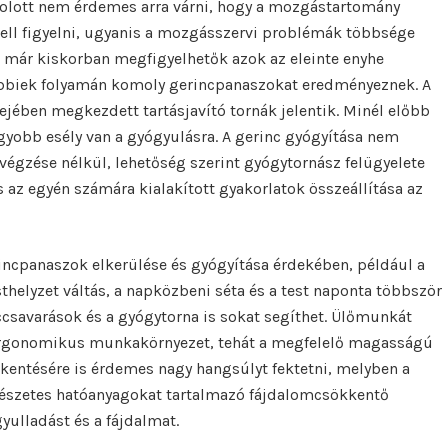
Holott nem érdemes arra várni, hogy a mozgástartomány
ll figyelni, ugyanis a mozgásszervi problémák többsége
már kiskorban megfigyelhetők azok az eleinte enyhe
sőbbiek folyamán komoly gerincpanaszokat eredményeznek. A
ejében megkezdett tartásjavító tornák jelentik. Minél előbb
agyobb esély van a gyógyulásra. A gerinc gyógyítása nem
végzése nélkül, lehetőség szerint gyógytornász felügyelete
s az egyén számára kialakított gyakorlatok összeállítása az
rincpanaszok elkerülése és gyógyítása érdekében, például a
sthelyzet váltás, a napközbeni séta és a test naponta többször
ccsavarások és a gyógytorna is sokat segíthet. Ülőmunkát
ergonomikus munkakörnyezet, tehát a megfelelő magasságú
kkentésére is érdemes nagy hangsúlyt fektetni, melyben a
rmészetes hatóanyagokat tartalmazó fájdalomcsökkentő
yulladást és a fájdalmat.