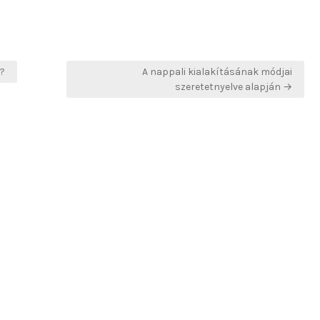
k?
A nappali kialakításának módjai
szeretetnyelve alapján →