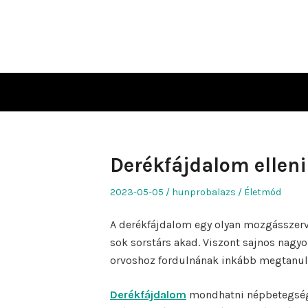
Skip
to
content
Derékfájdalom ellen
Posted
Author
Posted
2023-05-05
hunprobalazs
Életmód
on
in
A derékfájdalom egy olyan mozgásszerv
sok sorstárs akad. Viszont sajnos nagyo
orvoshoz fordulnának inkább megtanuln
Derékfájdalom
mondhatni népbetegség, 