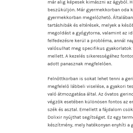
már alig képesek kimászni az ágyból. 
beszűküljön. Már gyermekkorban oda ke
gyermekkorban megelőzhető. Általában 
tartáshibák és eltérések, melyek a ké
megoldást a gyógytorna, valamint az id
felfedezésre kerül a probléma, annál n
valósulhat meg specifikus gyakorlatok 
mellett. A kezelés sikerességéhez fonto
adott panasznak megfelelően.
Felnőttkorban is sokat lehet tenni a ge
megfelelő lábbeli viselése, a gyakori te
való átmozgatása által. Az óvatos gerin
végzők esetében különösen fontos az 
szék és asztal. Emellett a fájdalom csö
Dolixir nyújthat segítséget. Ez egy te
készítmény, mely hatékonyan enyhíti a g