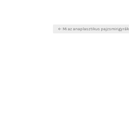
Bejegyzés
← Mi az anaplasztikus pajzsmirigyrá
navigáció