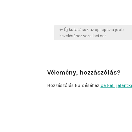
Bejegyzés
← Új kutatások az epilepszia jobb
navigáció
kezeléséhez vezethetnek
Vélemény, hozzászólás?
Hozzászólás küldéséhez
be kell jelentk