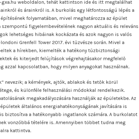
-gxa.hu weboldalon, tehát kattintson ide és itt megtalálhat
ainkról és árainkról is. A burkolás egy létfontosságú lépés a
s építésének folyamatában, mivel meghatározza az épület
yen szempontú figyelembevételének nagyon aktuális és releváns
agok lehetséges hibáinak kockázata és azok nagyon is valós
londoni Grenfell Tower 2017. évi tűzvésze során. Mivel a
ltek a hírekben, kiemelték a hatékony tűzbiztonsági
jektek és kiterjedt felújítások végrehajtásakor megfelelő
ég azzal kapcsolatban, hogy milyen anyagokat használnak.
” nevezik; a kémények, ajtók, ablakok és tetők körül
étege, és különféle felhasználási módokkal rendelkezik.
hatolásának megakadályozására használják az épületekbe. Az
 épületek általános energiahatékonyságának javítására is
is biztosítva a hatékonyabb ingatlanok számára. A burkolatot
ének vonzóbbá tételére is. Amennyiben többet tudna meg
lra kattintva.