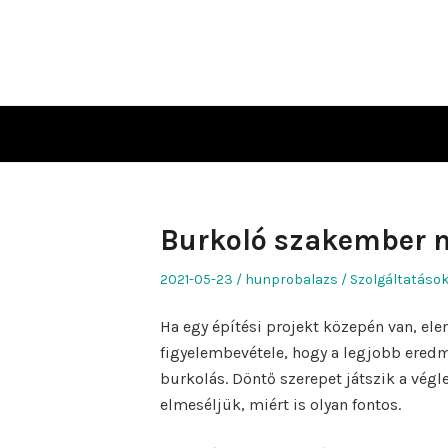
Skip
to
content
Burkoló szakember n
Posted
Author
Posted
2021-05-23
hunprobalazs
Szolgáltatáso
on
in
Ha egy építési projekt közepén van, el
figyelembevétele, hogy a legjobb eredmé
burkolás. Döntő szerepet játszik a vég
elmeséljük, miért is olyan fontos.