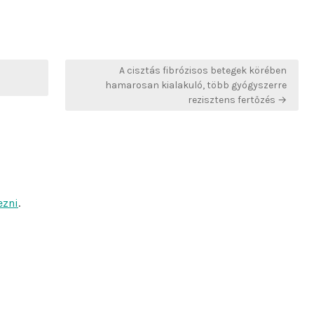
A cisztás fibrózisos betegek körében
hamarosan kialakuló, több gyógyszerre
rezisztens fertőzés →
ezni
.