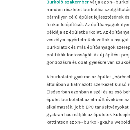
Burkoló szakember
várja az xn--burkol
minden részletet burkolási szolgáltatás
bármilyen célú épület fejlesztésének é
fizikai felépítését. Az építőanyagok il
példája az épületburkolat. Az építőany
veszélyei egyértelműek voltak a nyugat-
burkolatok és más építőanyagok szerepe
politikák fontosságát. Az új építési pro
gondozásra és odafigyelésre van szüks
A burkolatot gyakran az épület „bőrének
általában alkalmazott szerkezet külső r
Elsősorban azonban a szél és az eső be
épület burkolatát az elmúlt években az
alkalmazták, jobb EPC tanúsítványokat 
gyakran használják az épületek külsej
kattintson az xn--burkol-gxa.hu webolda