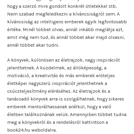
hogy a szerző mire gondolt konkrét ötletekkel stb.
Nem szabad megfeledkezni a kíváncsiságról sem. A
kíváncsiság az intelligens emberek egyik legfontosabb
értéke. Minél többet olvas, annál inkább meglátja azt,
amit még nem tud, és annál többet akar majd olvasni,
annál többet akar tudni.
A könyvek, különösen az életrajzok, nagy inspirációt
jelenthetnek. A küzdelmek, az állóképesség, a
motiváció, a kreativitás és más emberek erőteljes
életképei nagyszerű inspirációt jelenthetnek a
csúcsteljesítmény eléréséhez. Az életrajzok és a
tanácsadó könyvek arra is szolgálhatnak, hogy sikeres
emberek mentorálhassanak anélkül, hogy a való
életben találkoznának velük. Amennyiben többet tudna
meg a könyvekről és a rendelésről kattintson a
book24.hu weboldalra.