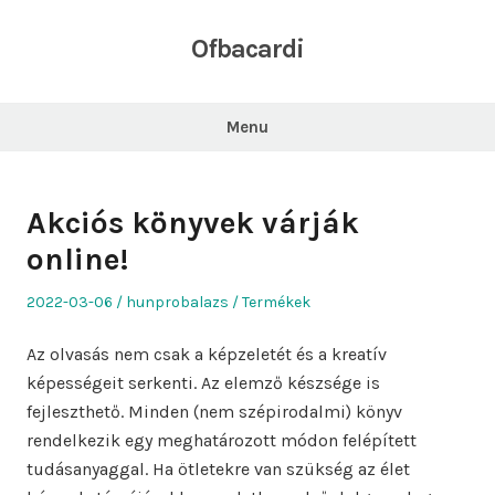
Skip
to
Ofbacardi
content
Menu
Akciós könyvek várják
online!
Posted
Author
Posted
2022-03-06
hunprobalazs
Termékek
on
in
Az olvasás nem csak a képzeletét és a kreatív
képességeit serkenti. Az elemző készsége is
fejleszthető. Minden (nem szépirodalmi) könyv
rendelkezik egy meghatározott módon felépített
tudásanyaggal. Ha ötletekre van szükség az élet