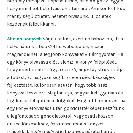
bármely témájával kapcsolatban, első dolga az legyen,
hogy minél többet olvasson a témáról. Amikor kritikus
mennyiségű ötletet, nézetet olvasunk, új ötletek
kezdenek felbukkanni.
Akciós könyvek
várják online, ezért ne habozzon, itt a
helye nálunk a book24.hu weboldalon, hiszen
megrendelheti a legjobb könyveket villámgyorsan. Ha
egy könyv olvasása előtt elemzi a könyv felépítését,
hogy miért döntött úgy a szerző, hogy így strukturálja
a tudást, az nagyban segíti az elemzési készségek
fejlesztését; különösen azután, hogy több száz
könyvvel teszi ezt. Megtanulja, hogyan kell gyorsan és
logikusan felépíteni a dolgokat. Még jobb módszer, ha
egy könyv elolvasása után gondolattérképet készítünk
a legfontosabb gondolatokról; vagy csatlakozzon
online fórumokhoz, és vitassa meg a könyvet
másokkal, hogy megvédje bizonyos nézeteit arról,