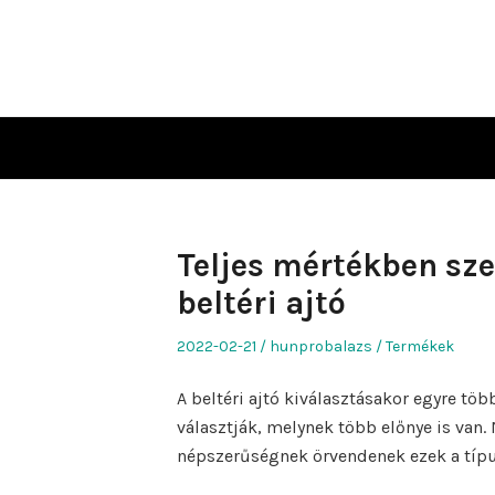
Skip
to
content
Teljes mértékben sz
beltéri ajtó
Posted
Author
Posted
2022-02-21
hunprobalazs
Termékek
on
in
A beltéri ajtó kiválasztásakor egyre töb
választják, melynek több előnye is van
népszerűségnek örvendenek ezek a típu