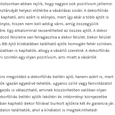
lsősorban abban rejlik, hogy nagyon sok pozitívum jellemzi
ztárcáját helyezi előtérbe a vásárlásai során. A dekorfóliás
apható, ami azért is előnyös, mert így akár a több ajtót is
őnyös, hiszen nem kell addig várni, amíg összegyűlik
ére. Egy alkalommal lecserélheted az összes ajtót. A dekor
dozó felületre van felragasztva a dekor felület. Dekor felület
 A BB-Ajtó kínálatában található ajtók homogén fehér színben,
zatban is kaphatók, ahogy a vásárló szeretné. A dekorfóliás
i szintén egy olyan pozitívum, ami miatt a vásárlók
rs megoldást a dekorfóliás beltéri ajtó, hanem azért is, mert
jtók igazán egyedivé tehetők, ugyanis színt vagy famintázatot
egezés is választható, aminek köszönhetően valóban olyan
korfóliás beltéri ajtók lakótéri és intézményi környezetbe
ban kapható dekor fóliával burkolt ajtókra két év garancia jár.
alon találhatók, ahol a kínálatot is megtekintheted!