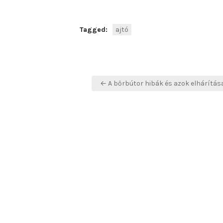
Tagged:
ajtó
Bejegyzés
← A bőrbútor hibák és azok elhárítás
navigáció