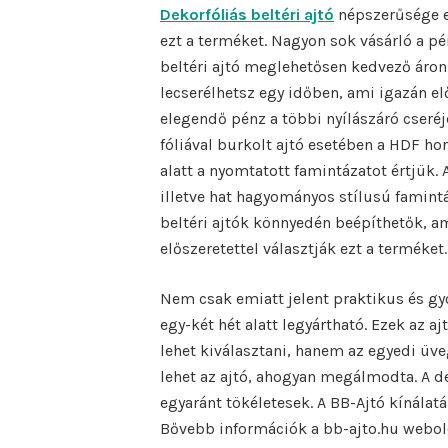
Dekorfóliás beltéri ajtó
népszerűsége e
ezt a terméket. Nagyon sok vásárló a pén
beltéri ajtó meglehetősen kedvező áron k
lecserélhetsz egy időben, ami igazán el
elegendő pénz a többi nyílászáró cseréj
fóliával burkolt ajtó esetében a HDF hor
alatt a nyomtatott famintázatot értjük.
illetve hat hagyományos stílusú famintá
beltéri ajtók könnyedén beépíthetők, am
előszeretettel választják ezt a terméket.
Nem csak emiatt jelent praktikus és gyo
egy-két hét alatt legyártható. Ezek az a
lehet kiválasztani, hanem az egyedi üv
lehet az ajtó, ahogyan megálmodta. A de
egyaránt tökéletesek. A BB-Ajtó kínálatá
Bővebb információk a bb-ajto.hu webold