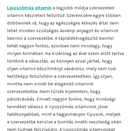
Liposzómás vitamin
a legjobb módja szervezeted
vitamin készleteit feltöltsd. Szerencsére egyre többen
döbbennek rá, hogy az egészséges étkezés által nem
lehet minden szükséges ásványi anyagot és vitamint
bevinni a szervezetbe. A táplálékkiegészítő bevitel
tehát nagyon fontos, azonban nem mindegy, hogy
milyen formában. Ha kizárólag az árat szem előtt tartva
történik a választás, az könnyen azzal járhat, hogy
olyan vitamin készítményt vásárolsz, mely nem tud
kellőképp felszívódni a szervezetedben, így olyan,
mintha nem vinnél be elegendő vitamint
szervezetedbe. Nem túlzás kijelenteni, hogy
pénzkidobás. Emiatt nagyon fontos, hogy minőségi
terméket válassz. A liposzómás vitaminok jóval
hatékonyabbak, mint a hagyományos típusok, melyek
a szervezetbe kerülve a bomlás miatti veszteség okán
nem tudnak felszívódni. A liposzómás vitaminokat