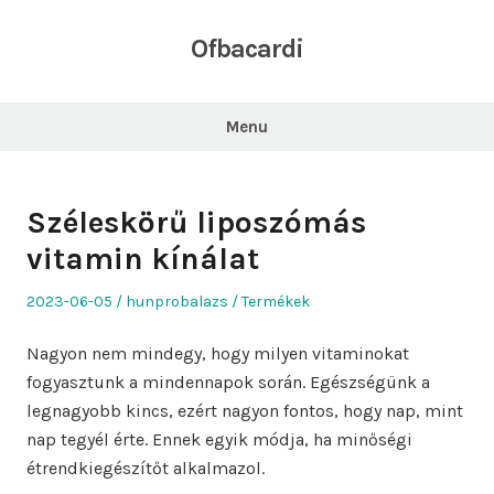
Skip
to
Ofbacardi
content
Menu
Széleskörű liposzómás
vitamin kínálat
Posted
Author
Posted
2023-06-05
hunprobalazs
Termékek
on
in
Nagyon nem mindegy, hogy milyen vitaminokat
fogyasztunk a mindennapok során. Egészségünk a
legnagyobb kincs, ezért nagyon fontos, hogy nap, mint
nap tegyél érte. Ennek egyik módja, ha minőségi
étrendkiegészítőt alkalmazol.