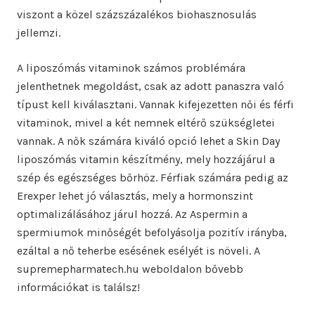
viszont a közel százszázalékos biohasznosulás
jellemzi.
A liposzómás vitaminok számos problémára
jelenthetnek megoldást, csak az adott panaszra való
típust kell kiválasztani. Vannak kifejezetten női és férfi
vitaminok, mivel a két nemnek eltérő szükségletei
vannak. A nők számára kiváló opció lehet a Skin Day
liposzómás vitamin készítmény, mely hozzájárul a
szép és egészséges bőrhöz. Férfiak számára pedig az
Erexper lehet jó választás, mely a hormonszint
optimalizálásához járul hozzá. Az Aspermin a
spermiumok minőségét befolyásolja pozitív irányba,
ezáltal a nő teherbe esésének esélyét is növeli. A
supremepharmatech.hu weboldalon bővebb
információkat is találsz!