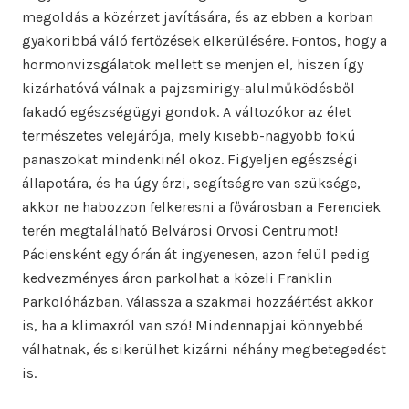
megoldás a közérzet javítására, és az ebben a korban
gyakoribbá váló fertőzések elkerülésére. Fontos, hogy a
hormonvizsgálatok mellett se menjen el, hiszen így
kizárhatóvá válnak a pajzsmirigy-alulműködésből
fakadó egészségügyi gondok. A változókor az élet
természetes velejárója, mely kisebb-nagyobb fokú
panaszokat mindenkinél okoz. Figyeljen egészségi
állapotára, és ha úgy érzi, segítségre van szüksége,
akkor ne habozzon felkeresni a fővárosban a Ferenciek
terén megtalálható Belvárosi Orvosi Centrumot!
Páciensként egy órán át ingyenesen, azon felül pedig
kedvezményes áron parkolhat a közeli Franklin
Parkolóházban. Válassza a szakmai hozzáértést akkor
is, ha a klimaxról van szó! Mindennapjai könnyebbé
válhatnak, és sikerülhet kizárni néhány megbetegedést
is.