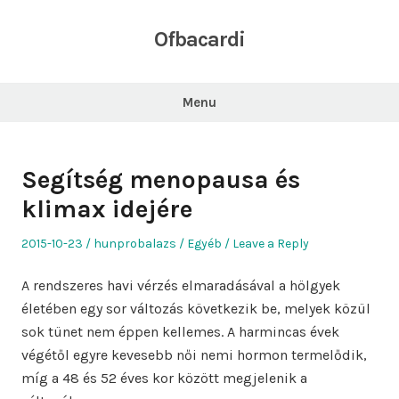
Skip
to
Ofbacardi
content
Menu
Segítség menopausa és
klimax idejére
Posted
Author
Posted
2015-10-23
hunprobalazs
Egyéb
Leave a Reply
on
in
A rendszeres havi vérzés elmaradásával a hölgyek
életében egy sor változás következik be, melyek közül
sok tünet nem éppen kellemes. A harmincas évek
végétől egyre kevesebb női nemi hormon termelődik,
míg a 48 és 52 éves kor között megjelenik a