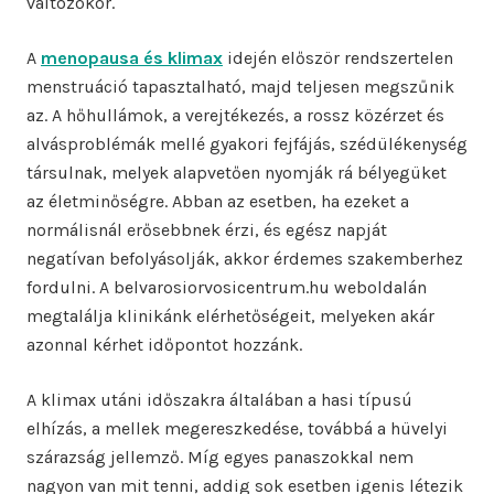
változókor.
A
menopausa és klimax
idején először rendszertelen
menstruáció tapasztalható, majd teljesen megszűnik
az. A hőhullámok, a verejtékezés, a rossz közérzet és
alvásproblémák mellé gyakori fejfájás, szédülékenység
társulnak, melyek alapvetően nyomják rá bélyegüket
az életminőségre. Abban az esetben, ha ezeket a
normálisnál erősebbnek érzi, és egész napját
negatívan befolyásolják, akkor érdemes szakemberhez
fordulni. A belvarosiorvosicentrum.hu weboldalán
megtalálja klinikánk elérhetőségeit, melyeken akár
azonnal kérhet időpontot hozzánk.
A klimax utáni időszakra általában a hasi típusú
elhízás, a mellek megereszkedése, továbbá a hüvelyi
szárazság jellemző. Míg egyes panaszokkal nem
nagyon van mit tenni, addig sok esetben igenis létezik