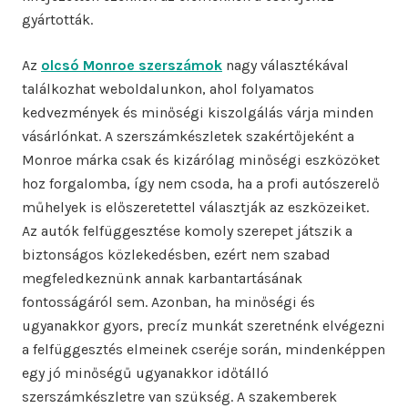
gyártották.
Az
olcsó Monroe szerszámok
nagy választékával
találkozhat weboldalunkon, ahol folyamatos
kedvezmények és minőségi kiszolgálás várja minden
vásárlónkat. A szerszámkészletek szakértőjeként a
Monroe márka csak és kizárólag minőségi eszközöket
hoz forgalomba, így nem csoda, ha a profi autószerelő
műhelyek is előszeretettel választják az eszközeiket.
Az autók felfüggesztése komoly szerepet játszik a
biztonságos közlekedésben, ezért nem szabad
megfeledkeznünk annak karbantartásának
fontosságáról sem. Azonban, ha minőségi és
ugyanakkor gyors, precíz munkát szeretnénk elvégezni
a felfüggesztés elmeinek cseréje során, mindenképpen
egy jó minőségű ugyanakkor időtálló
szerszámkészletre van szükség. A szakemberek