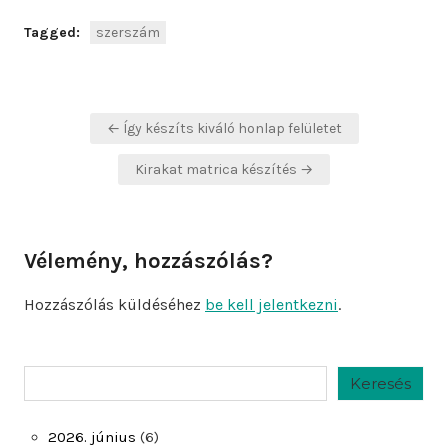
Tagged:
szerszám
Bejegyzés
← Így készíts kiváló honlap felületet
navigáció
Kirakat matrica készítés →
Vélemény, hozzászólás?
Hozzászólás küldéséhez
be kell jelentkezni
.
Keresés
Keresés
2026. június
(6)