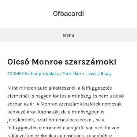
Skip
to
Ofbacardi
content
Menu
Olcsó Monroe szerszámok!
Posted
Author
Posted
2015-10-19
hunprobalazs
Termékek
Leave a Reply
on
in
Mint minden autó alkatrésznél, a felfüggesztés
elemeinél is nagyon fontos a minőség és nem utolsó
sorban az ár. A Monroe szerszámkészletek nemcsak
kedvező áron kaphatók, de a minőségben is
jeleskednek, ezért érdemes beszerezni, ha a
felfüggesztés elemeinek cseréjéről van szó, hiszen
kifejezetten ezeknek az elemeknek a cseréjéhez