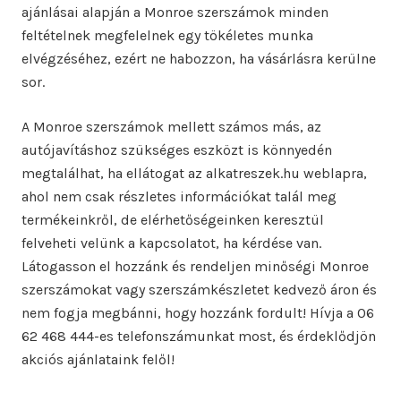
ajánlásai alapján a Monroe szerszámok minden
feltételnek megfelelnek egy tökéletes munka
elvégzéséhez, ezért ne habozzon, ha vásárlásra kerülne
sor.
A Monroe szerszámok mellett számos más, az
autójavításhoz szükséges eszközt is könnyedén
megtalálhat, ha ellátogat az alkatreszek.hu weblapra,
ahol nem csak részletes információkat talál meg
termékeinkről, de elérhetőségeinken keresztül
felveheti velünk a kapcsolatot, ha kérdése van.
Látogasson el hozzánk és rendeljen minőségi Monroe
szerszámokat vagy szerszámkészletet kedvező áron és
nem fogja megbánni, hogy hozzánk fordult! Hívja a 06
62 468 444-es telefonszámunkat most, és érdeklődjön
akciós ajánlataink felől!