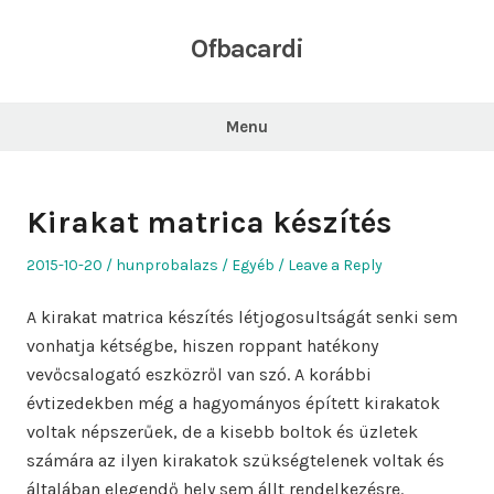
Skip
to
Ofbacardi
content
Menu
Kirakat matrica készítés
Posted
Author
Posted
2015-10-20
hunprobalazs
Egyéb
Leave a Reply
on
in
A kirakat matrica készítés létjogosultságát senki sem
vonhatja kétségbe, hiszen roppant hatékony
vevőcsalogató eszközről van szó. A korábbi
évtizedekben még a hagyományos épített kirakatok
voltak népszerűek, de a kisebb boltok és üzletek
számára az ilyen kirakatok szükségtelenek voltak és
általában elegendő hely sem állt rendelkezésre.