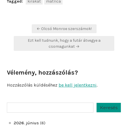
Tagged:
kirakat
matrica
Bejegyzés
← Olcsó Monroe szerszámok!
navigáció
Ezt kell tudnunk, hogy a futár átvegye a
csomagunkat →
Vélemény, hozzászólás?
Hozzászólás küldéséhez
be kell jelentkezni
.
Keresés
Keresés
2026. június
(6)