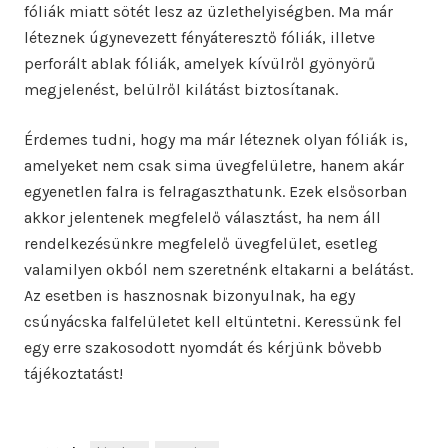
fóliák miatt sötét lesz az üzlethelyiségben. Ma már
léteznek úgynevezett fényáteresztő fóliák, illetve
perforált ablak fóliák, amelyek kívülről gyönyörű
megjelenést, belülről kilátást biztosítanak.
Érdemes tudni, hogy ma már léteznek olyan fóliák is,
amelyeket nem csak sima üvegfelületre, hanem akár
egyenetlen falra is felragaszthatunk. Ezek elsősorban
akkor jelentenek megfelelő választást, ha nem áll
rendelkezésünkre megfelelő üvegfelület, esetleg
valamilyen okból nem szeretnénk eltakarni a belátást.
Az esetben is hasznosnak bizonyulnak, ha egy
csúnyácska falfelületet kell eltüntetni. Keressünk fel
egy erre szakosodott nyomdát és kérjünk bővebb
tájékoztatást!