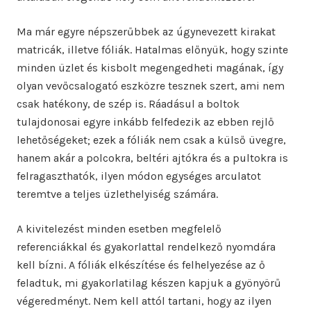
Ma már egyre népszerűbbek az úgynevezett kirakat
matricák, illetve fóliák. Hatalmas előnyük, hogy szinte
minden üzlet és kisbolt megengedheti magának, így
olyan vevőcsalogató eszközre tesznek szert, ami nem
csak hatékony, de szép is. Ráadásul a boltok
tulajdonosai egyre inkább felfedezik az ebben rejlő
lehetőségeket; ezek a fóliák nem csak a külső üvegre,
hanem akár a polcokra, beltéri ajtókra és a pultokra is
felragaszthatók, ilyen módon egységes arculatot
teremtve a teljes üzlethelyiség számára.
A kivitelezést minden esetben megfelelő
referenciákkal és gyakorlattal rendelkező nyomdára
kell bízni. A fóliák elkészítése és felhelyezése az ő
feladtuk, mi gyakorlatilag készen kapjuk a gyönyörű
végeredményt. Nem kell attól tartani, hogy az ilyen