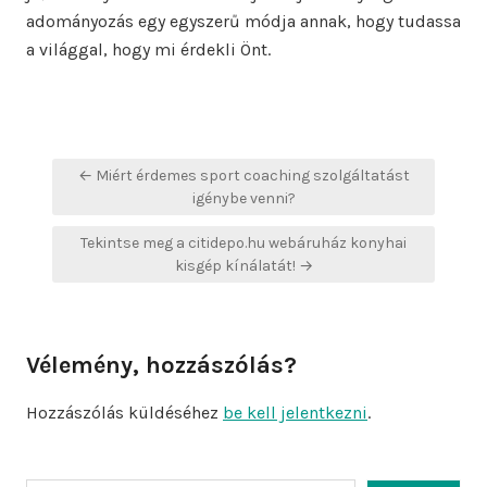
adományozás egy egyszerű módja annak, hogy tudassa
a világgal, hogy mi érdekli Önt.
Bejegyzés
← Miért érdemes sport coaching szolgáltatást
navigáció
igénybe venni?
Tekintse meg a citidepo.hu webáruház konyhai
kisgép kínálatát! →
Vélemény, hozzászólás?
Hozzászólás küldéséhez
be kell jelentkezni
.