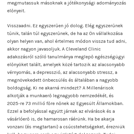
megmutassuk másoknak a jótékonysági adományozás
előnyeit.
Visszaadni. Ez egyszerűen jó dolog. Elég egyszerűnek
tűnik, talán túl egyszerűnek, de ha az Ön vállalkozása
olyan helyen van, ahol értelmes módon vissza tud adni,
akkor nagyon javasoljuk. A Cleveland Clinic
adakozásról szóló tanulmánya meglepő egészségügyi
előnyöket talált, amelyek közé tartozik az alacsonyabb
vérnyomás, a depresszió, az alacsonyabb stressz, a
megnövekedett önbecsülés és általában a nagyobb
boldogság. Ki ne akarná mindezt? A Millenárisok
alkotják a munkaerő legnagyobb nemzedékét, és
2025-re 73 millió főre nőnek az Egyesült Államokban.
Ezzel a befolyással együtt járnak az elvárások és a
vásárlóerő is, de hamarosan ráérünk. Ha be akarja
vonzani (és megtartani) a csúcstehetségeket, érezniük