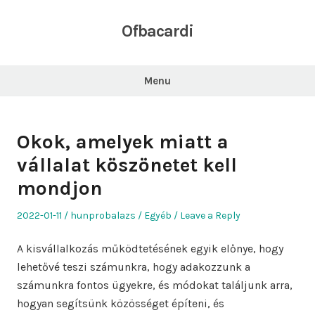
Skip
to
Ofbacardi
content
Menu
Okok, amelyek miatt a
vállalat köszönetet kell
mondjon
Posted
Author
Posted
2022-01-11
hunprobalazs
Egyéb
Leave a Reply
on
in
A kisvállalkozás működtetésének egyik előnye, hogy
lehetővé teszi számunkra, hogy adakozzunk a
számunkra fontos ügyekre, és módokat találjunk arra,
hogyan segítsünk közösséget építeni, és