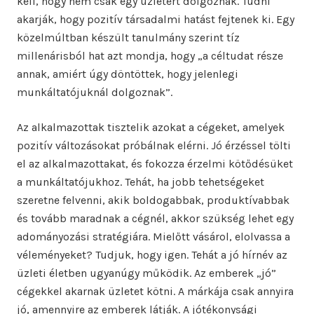
kell, hogy nem csak egy üzletért dolgoznak. Tudni
akarják, hogy pozitív társadalmi hatást fejtenek ki. Egy
közelmúltban készült tanulmány szerint tíz
millenárisból hat azt mondja, hogy „a céltudat része
annak, amiért úgy döntöttek, hogy jelenlegi
munkáltatójuknál dolgoznak”.
Az alkalmazottak tisztelik azokat a cégeket, amelyek
pozitív változásokat próbálnak elérni. Jó érzéssel tölti
el az alkalmazottakat, és fokozza érzelmi kötődésüket
a munkáltatójukhoz. Tehát, ha jobb tehetségeket
szeretne felvenni, akik boldogabbak, produktívabbak
és tovább maradnak a cégnél, akkor szükség lehet egy
adományozási stratégiára. Mielőtt vásárol, elolvassa a
véleményeket? Tudjuk, hogy igen. Tehát a jó hírnév az
üzleti életben ugyanúgy működik. Az emberek „jó”
cégekkel akarnak üzletet kötni. A márkája csak annyira
jó, amennyire az emberek látják. A jótékonysági