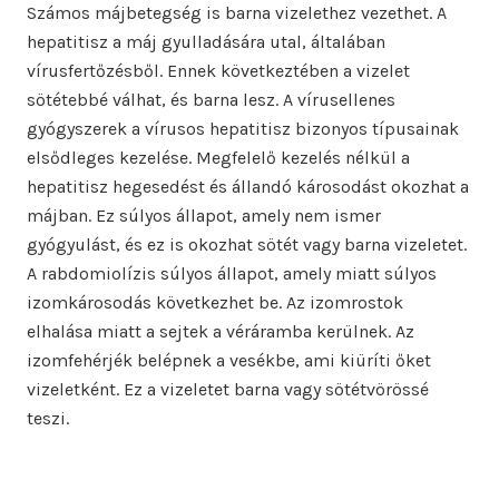
Számos májbetegség is barna vizelethez vezethet. A
hepatitisz a máj gyulladására utal, általában
vírusfertőzésből. Ennek következtében a vizelet
sötétebbé válhat, és barna lesz. A vírusellenes
gyógyszerek a vírusos hepatitisz bizonyos típusainak
elsődleges kezelése. Megfelelő kezelés nélkül a
hepatitisz hegesedést és állandó károsodást okozhat a
májban. Ez súlyos állapot, amely nem ismer
gyógyulást, és ez is okozhat sötét vagy barna vizeletet.
A rabdomiolízis súlyos állapot, amely miatt súlyos
izomkárosodás következhet be. Az izomrostok
elhalása miatt a sejtek a véráramba kerülnek. Az
izomfehérjék belépnek a vesékbe, ami kiüríti őket
vizeletként. Ez a vizeletet barna vagy sötétvörössé
teszi.