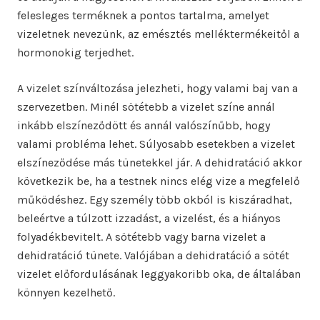
felesleges terméknek a pontos tartalma, amelyet
vizeletnek nevezünk, az emésztés melléktermékeitől a
hormonokig terjedhet.
A vizelet színváltozása jelezheti, hogy valami baj van a
szervezetben. Minél sötétebb a vizelet színe annál
inkább elszíneződött és annál valószínűbb, hogy
valami probléma lehet. Súlyosabb esetekben a vizelet
elszíneződése más tünetekkel jár. A dehidratáció akkor
következik be, ha a testnek nincs elég vize a megfelelő
működéshez. Egy személy több okból is kiszáradhat,
beleértve a túlzott izzadást, a vizelést, és a hiányos
folyadékbevitelt. A sötétebb vagy barna vizelet a
dehidratáció tünete. Valójában a dehidratáció a sötét
vizelet előfordulásának leggyakoribb oka, de általában
könnyen kezelhető.