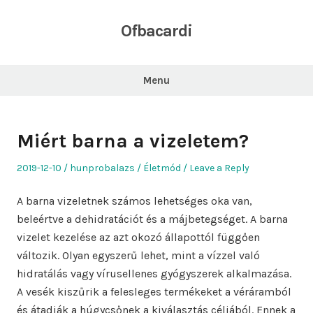
Skip
to
Ofbacardi
content
Menu
Miért barna a vizeletem?
Posted
Author
Posted
2019-12-10
hunprobalazs
Életmód
Leave a Reply
on
in
A barna vizeletnek számos lehetséges oka van,
beleértve a dehidratációt és a májbetegséget. A barna
vizelet kezelése az azt okozó állapottól függően
változik. Olyan egyszerű lehet, mint a vízzel való
hidratálás vagy vírusellenes gyógyszerek alkalmazása.
A vesék kiszűrik a felesleges termékeket a véráramból
és átadják a húgycsőnek a kiválasztás céljából. Ennek a