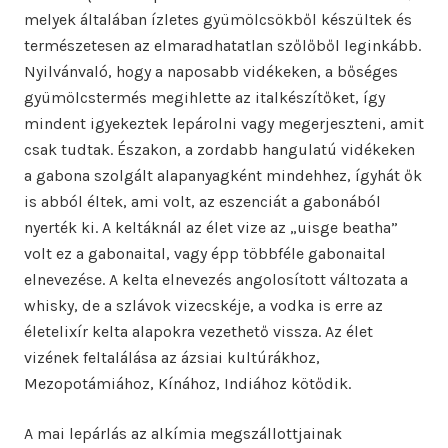
melyek általában ízletes gyümölcsökből készültek és
természetesen az elmaradhatatlan szőlőből leginkább.
Nyilvánvaló, hogy a naposabb vidékeken, a bőséges
gyümölcstermés megihlette az italkészítőket, így
mindent igyekeztek lepárolni vagy megerjeszteni, amit
csak tudtak. Északon, a zordabb hangulatú vidékeken
a gabona szolgált alapanyagként mindehhez, ígyhát ők
is abból éltek, ami volt, az eszenciát a gabonából
nyerték ki. A keltáknál az élet vize az „uisge beatha”
volt ez a gabonaital, vagy épp többféle gabonaital
elnevezése. A kelta elnevezés angolosított változata a
whisky, de a szlávok vizecskéje, a vodka is erre az
életelixír kelta alapokra vezethető vissza. Az élet
vizének feltalálása az ázsiai kultúrákhoz,
Mezopotámiához, Kínához, Indiához kötődik.
A mai lepárlás az alkímia megszállottjainak