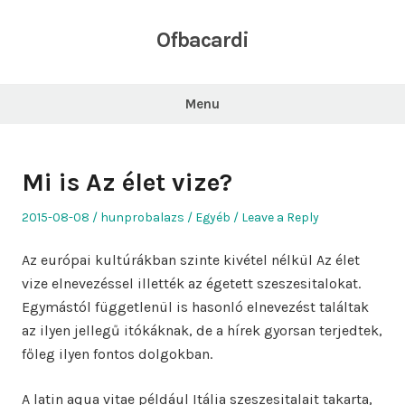
Skip
to
Ofbacardi
content
Menu
Mi is Az élet vize?
Posted
Author
Posted
2015-08-08
hunprobalazs
Egyéb
Leave a Reply
on
in
Az európai kultúrákban szinte kivétel nélkül Az élet
vize elnevezéssel illették az égetett szeszesitalokat.
Egymástól függetlenül is hasonló elnevezést találtak
az ilyen jellegű itókáknak, de a hírek gyorsan terjedtek,
főleg ilyen fontos dolgokban.
A latin aqua vitae például Itália szeszesitalait takarta,