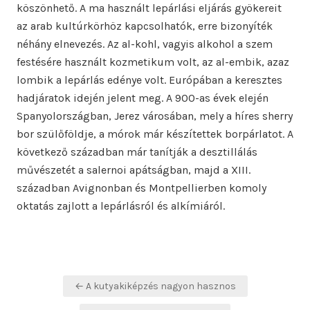
köszönhető. A ma használt lepárlási eljárás gyökereit
az arab kultúrkörhöz kapcsolhatók, erre bizonyíték
néhány elnevezés. Az al-kohl, vagyis alkohol a szem
festésére használt kozmetikum volt, az al-embik, azaz
lombik a lepárlás edénye volt. Európában a keresztes
hadjáratok idején jelent meg. A 900-as évek elején
Spanyolországban, Jerez városában, mely a híres sherry
bor szülőföldje, a mórok már készítettek borpárlatot. A
következő században már tanítják a desztillálás
művészetét a salernoi apátságban, majd a XIII.
században Avignonban és Montpellierben komoly
oktatás zajlott a lepárlásról és alkímiáról.
Bejegyzés
← A kutyakiképzés nagyon hasznos
navigáció