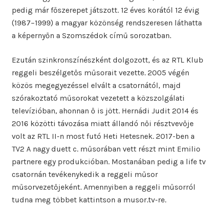
pedig már főszerepet játszott. 12 éves korától 12 évig
(1987–1999) a magyar közönség rendszeresen láthatta
a képernyőn a Szomszédok című sorozatban.
Ezután szinkronszínészként dolgozott, és az RTL Klub
reggeli beszélgetős műsorait vezette. 2005 végén
közös megegyezéssel elvált a csatornától, majd
szórakoztató műsorokat vezetett a közszolgálati
televízióban, ahonnan ő is jött. Hernádi Judit 2014 és
2016 közötti távozása miatt állandó női résztvevője
volt az RTL II-n most futó Heti Hetesnek. 2017-ben a
TV2 A nagy duett c. műsorában vett részt mint Emilio
partnere egy produkcióban. Mostanában pedig a life tv
csatornán tevékenykedik a reggeli műsor
műsorvezetőjeként. Amennyiben a reggeli műsorról
tudna meg többet kattintson a musor.tv-re.