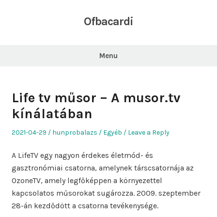
Skip
to
Ofbacardi
content
Menu
Life tv műsor – A musor.tv
kínálatában
Posted
Author
Posted
2021-04-29
hunprobalazs
Egyéb
Leave a Reply
on
in
A LifeTV egy nagyon érdekes életmód- és
gasztronómiai csatorna, amelynek társcsatornája az
OzoneTV, amely legfőképpen a környezettel
kapcsolatos műsorokat sugározza. 2009. szeptember
28-án kezdődött a csatorna tevékenysége.