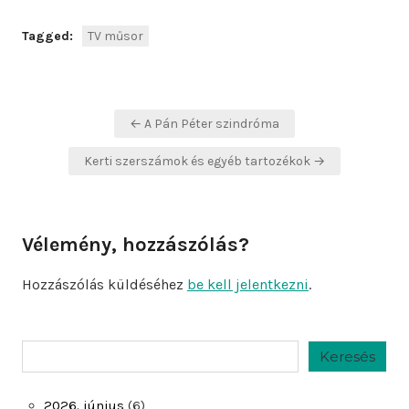
Tagged:
TV műsor
Bejegyzés
← A Pán Péter szindróma
navigáció
Kerti szerszámok és egyéb tartozékok →
Vélemény, hozzászólás?
Hozzászólás küldéséhez
be kell jelentkezni
.
Keresés
Keresés
2026. június
(6)