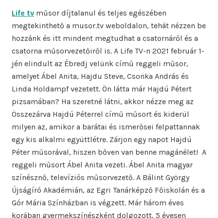
Life tv
műsor díjtalanul és teljes egészében
megtekinthető a musor.tv weboldalon, tehát nézzen be
hozzánk és itt mindent megtudhat a csatornáról és a
csatorna műsorvezetőiről is. A Life TV-n 2021 február 1-
jén elindult az Ébredj velünk című reggeli műsor,
amelyet Ábel Anita, Hajdu Steve, Csonka András és
Linda Holdampf vezetett. Ön látta már Hajdú Pétert
pizsamában? Ha szeretné látni, akkor nézze meg az
Összezárva Hajdú Péterrel című műsort és kiderül
milyen az, amikor a barátai és ismerősei felpattannak
egy kis alkalmi együttlétre. Zárjon egy napot Hajdú
Péter műsorával, hiszen bőven van benne magánélet! A
reggeli műsort Ábel Anita vezeti. Ábel Anita magyar
színésznő, televíziós műsorvezető. A Bálint György
Újságíró Akadémián, az Egri Tanárképző Főiskolán és a
Gór Mária Színházban is végzett. Már három éves
korában gyermekszínészként dolgozott, 5 évesen