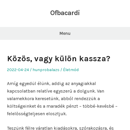
Skip
to
Ofbacardi
content
Menu
Közös, vagy külön kassza?
Posted
Author
Posted
2022-04-24
hunprobalazs
Életmód
on
in
Amíg egyedül élünk, addig az anyagiakkal
kapcsolatban relatíve egyszerű a dolgunk. Van
valamekkora keresetünk, abból rendezzük a
költségeinket és a maradék pénzt – többé-kevésbé –
felelősségteljesen elosztjuk.
Teszünk félre váratlan kiadásokra, szórakozásra, és