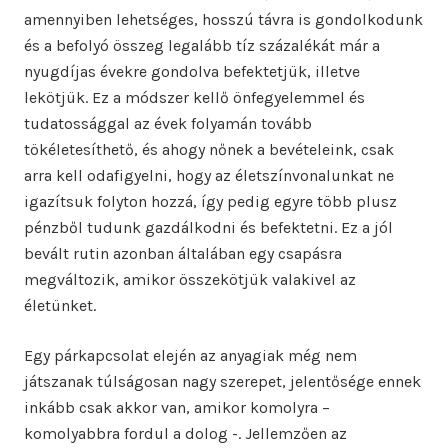
amennyiben lehetséges, hosszú távra is gondolkodunk
és a befolyó összeg legalább tíz százalékát már a
nyugdíjas évekre gondolva befektetjük, illetve
lekötjük. Ez a módszer kellő önfegyelemmel és
tudatossággal az évek folyamán tovább
tökéletesíthető, és ahogy nőnek a bevételeink, csak
arra kell odafigyelni, hogy az életszínvonalunkat ne
igazítsuk folyton hozzá, így pedig egyre több plusz
pénzből tudunk gazdálkodni és befektetni. Ez a jól
bevált rutin azonban általában egy csapásra
megváltozik, amikor összekötjük valakivel az
életünket.
Egy párkapcsolat elején az anyagiak még nem
játszanak túlságosan nagy szerepet, jelentősége ennek
inkább csak akkor van, amikor komolyra –
komolyabbra fordul a dolog -. Jellemzően az