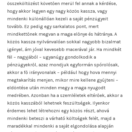
összeköltözést követően merül fel annak a kérdése,
hogy akkor legyen egy nagy közös kassza, vagy
mindenki különállóan kezeli a saját pénzügyeit
tovább. Ez pedig egy sarkalatos pont, mert
mindkettőnek megvan a maga előnye és hátránya. A
közös kassza nyilvánvalóan sokkal nagyobb bizalmat
igényel, ám jóval kevesebb macerával jár. Ha mindkét
fél – nagyjából – ugyanúgy gondolkodik a
pénzügyekről, azaz mondjuk egyformán spórolósak,
akkor a fő irányvonalak – például hogy hova mennyi
megtakarítás menjen, mikor mire kellene gyűjteni –
eldöntése után minden megy a maga nyugodt
medrében. Azonban ha a szemléletek eltérőek, akkor a
közös kasszából lehetnek feszültségek. Ilyenkor
érdemes lehet létrehozni egy közös részt, ahová
mindenki beteszi a várható költségek felét, majd a
maradékkal mindenki a saját elgondolása alapján