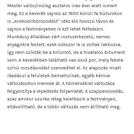
Mester valószínűleg asztalos inas évei alatt ismert
meg. Ez a keverék sajnos az 1850 körüli fa bútorokon
is „krokodilbőrösödést” idéz elő hosszú távon és
sajnos a festményeken is ezt lehet felfedezni.
Munkácsy általában zárt rostszerkezetű, nemes
anyagokra festett, ezek sokszor le is voltak lakkozva,
így nem szívták be a bitümöt, de a hivatalos bitument
sem. A keverékben található vas-oxid por, mely fekete
színű rozsdásodást szenvedhet el. Az alapozás miatt
ráadásul a felületek bemattulnak, egyéb kémiai
változásokon mennek át. A hőmérséklet változása
felgyorsítja a repedezés folyamatát. A szappanosodás,
azaz amikor szürke réteg keletkezik a festményen,
eltávolítható, de a többi változás nem állítható meg.