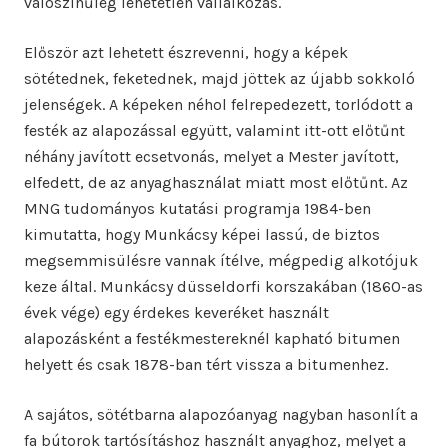
valószínűleg lehetetlen vállalkozás.
Először azt lehetett észrevenni, hogy a képek
sötétednek, feketednek, majd jöttek az újabb sokkoló
jelenségek. A képeken néhol felrepedezett, torlódott a
festék az alapozással együtt, valamint itt-ott előtűnt
néhány javított ecsetvonás, melyet a Mester javított,
elfedett, de az anyaghasználat miatt most előtűnt. Az
MNG tudományos kutatási programja 1984-ben
kimutatta, hogy Munkácsy képei lassú, de biztos
megsemmisülésre vannak ítélve, mégpedig alkotójuk
keze által. Munkácsy düsseldorfi korszakában (1860-as
évek vége) egy érdekes keveréket használt
alapozásként a festékmestereknél kapható bitumen
helyett és csak 1878-ban tért vissza a bitumenhez.
A sajátos, sötétbarna alapozóanyag nagyban hasonlít a
fa bútorok tartósításhoz használt anyaghoz, melyet a