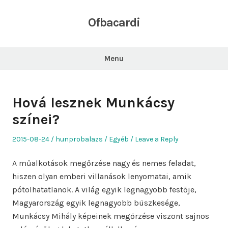
Skip
to
Ofbacardi
content
Menu
Hová lesznek Munkácsy
színei?
Posted
Author
Posted
2015-08-24
hunprobalazs
Egyéb
Leave a Reply
on
in
A műalkotások megőrzése nagy és nemes feladat,
hiszen olyan emberi villanások lenyomatai, amik
pótolhatatlanok. A világ egyik legnagyobb festője,
Magyarország egyik legnagyobb büszkesége,
Munkácsy Mihály képeinek megőrzése viszont sajnos