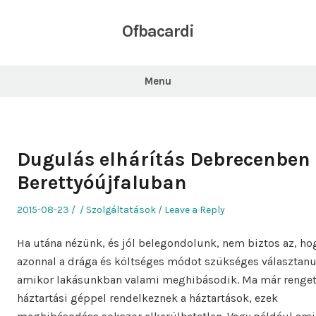
Skip
to
Ofbacardi
content
Menu
Dugulás elhárítás Debrecenben
Berettyóújfaluban
Posted
Author
Posted
2015-08-23
Szolgáltatások
Leave a Reply
on
in
Ha utána nézünk, és jól belegondolunk, nem biztos az, ho
azonnal a drága és költséges módot szükséges választanu
amikor lakásunkban valami meghibásodik. Ma már renge
háztartási géppel rendelkeznek a háztartások, ezek