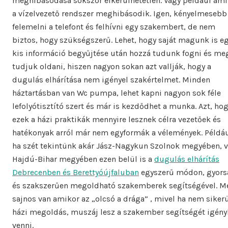
meghibásodása sokszor elkerülhetetlen. Vagy például ami
a vízelvezető rendszer meghibásodik. Igen, kényelmesebb
felemelni a telefont és felhívni egy szakembert, de nem
biztos, hogy szükségszerű. Lehet, hogy saját magunk is e
kis információ begyűjtése után hozzá tudunk fogni és me
tudjuk oldani, hiszen nagyon sokan azt vallják, hogy a
dugulás elhárítása nem igényel szakértelmet. Minden
háztartásban van Wc pumpa, lehet kapni nagyon sok féle
lefolyótisztító szert és már is kezdődhet a munka. Azt, ho
ezek a házi praktikák mennyire lesznek célra vezetőek és
hatékonyak arról már nem egyformák a vélemények. Példáu
ha szét tekintünk akár Jász-Nagykun Szolnok megyében, 
Hajdú-Bihar megyében ezen belül is a
dugulás elhárítás
Debrecenben és Berettyóújfaluban
egyszerű módon, gyors
és szakszerűen megoldható szakemberek segítségével. M
sajnos van amikor az „olcsó a drága” , mivel ha nem sikerü
házi megoldás, muszáj lesz a szakember segítségét igén
venni.