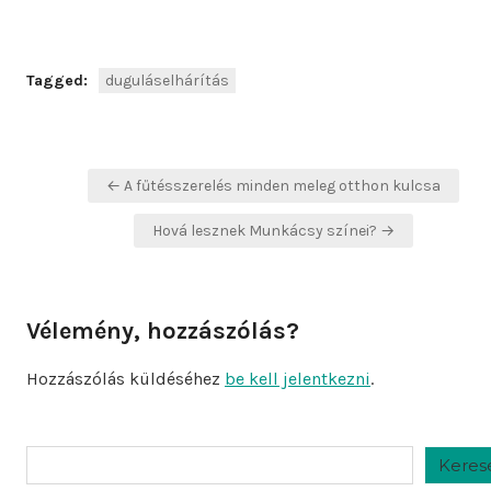
Tagged:
duguláselhárítás
Bejegyzés
← A fűtésszerelés minden meleg otthon kulcsa
navigáció
Hová lesznek Munkácsy színei? →
Vélemény, hozzászólás?
Hozzászólás küldéséhez
be kell jelentkezni
.
Keresés
Keres