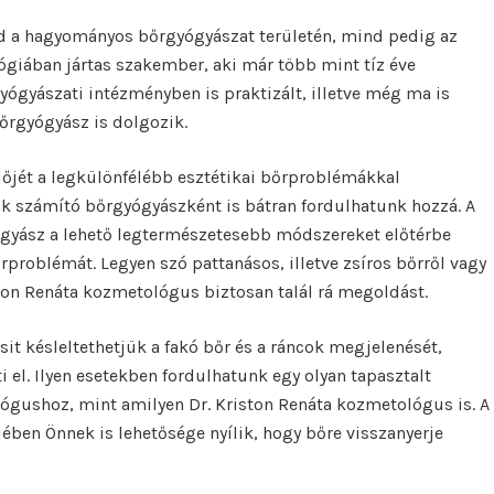
 a hagyományos bőrgyógyászat területén, mind pedig az
giában jártas szakember, aki már több mint tíz éve
gyógyászati intézményben is praktizált, illetve még ma is
őrgyógyász is dolgozik.
őjét a legkülönfélébb esztétikai bőrproblémákkal
k számító bőrgyógyászként is bátran fordulhatunk hozzá. A
gyász a lehető legtermészetesebb módszereket előtérbe
problémát. Legyen szó pattanásos, illetve zsíros bőrről vagy
ston Renáta kozmetológus biztosan talál rá megoldást.
t késleltethetjük a fakó bőr és a ráncok megjelenését,
el. Ilyen esetekben fordulhatunk egy olyan tapasztalt
gushoz, mint amilyen Dr. Kriston Renáta kozmetológus is. A
jében Önnek is lehetősége nyílik, hogy bőre visszanyerje