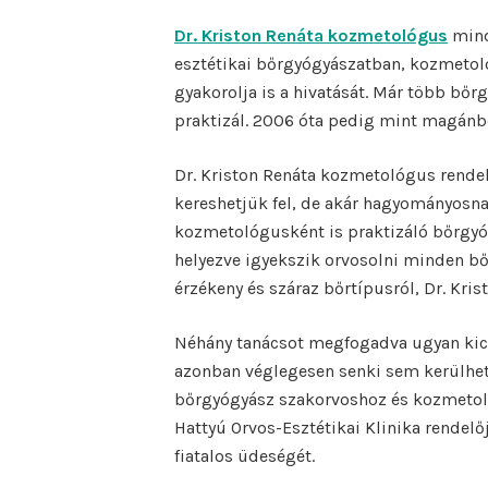
Dr. Kriston Renáta kozmetológus
mind
esztétikai bőrgyógyászatban, kozmetoló
gyakorolja is a hivatását. Már több bőr
praktizál. 2006 óta pedig mint magánb
Dr. Kriston Renáta kozmetológus rendel
kereshetjük fel, de akár hagyományosna
kozmetológusként is praktizáló bőrgyó
helyezve igyekszik orvosolni minden bőr
érzékeny és száraz bőrtípusról, Dr. Kri
Néhány tanácsot megfogadva ugyan kicsi
azonban véglegesen senki sem kerülheti 
bőrgyógyász szakorvoshoz és kozmetoló
Hattyú Orvos-Esztétikai Klinika rendelő
fiatalos üdeségét.