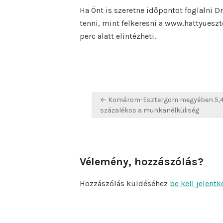
Ha Önt is szeretne időpontot foglalni 
tenni, mint felkeresni a www.hattyueszt
perc alatt elintézheti.
Bejegyzés
← Komárom-Esztergom megyében 5,
navigáció
százalékos a munkanélküliség
Vélemény, hozzászólás?
Hozzászólás küldéséhez
be kell jelentk