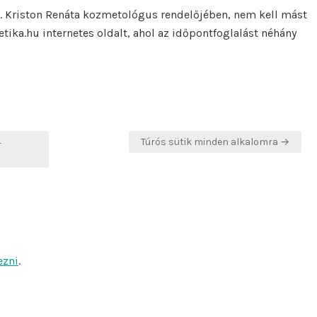
Dr. Kriston Renáta kozmetológus rendelőjében, nem kell mást
etika.hu internetes oldalt, ahol az időpontfoglalást néhány
4
Túrós sütik minden alkalomra →
ezni
.