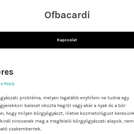
Ofbacardi
Kapcsolat
res
 a Reply
gyászati probléma, melyen legalább enyhíteni ne tudna egy
yerekkori baleset okozta hegről vagy akár a nyak és a bőr
n, hogy milyen bőrgyógyászt, illetve kozmetológust keresün
akinél nincsenek meg a megfelelő bőrgyógyászati alapok, nem
ható szakembernek.