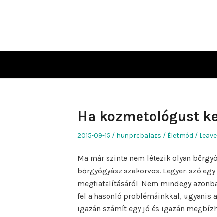
Skip
to
content
Ha kozmetológust ke
Posted
Author
Posted
2015-09-15
hunprobalazs
Életmód
Leave
on
in
Ma már szinte nem létezik olyan bőrgyó
bőrgyógyász szakorvos. Legyen szó egy g
megfiatalításáról. Nem mindegy azonba
fel a hasonló problémáinkkal, ugyanis 
igazán számít egy jó és igazán megbíz