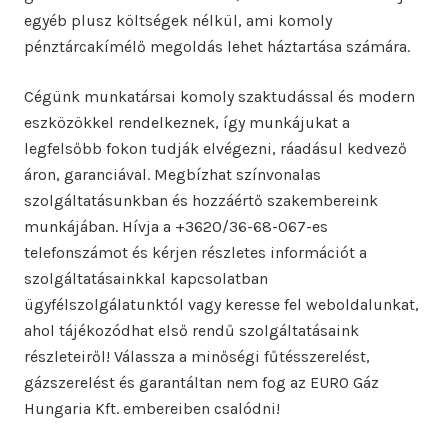
egyéb plusz költségek nélkül, ami komoly
pénztárcakímélő megoldás lehet háztartása számára.
Cégünk munkatársai komoly szaktudással és modern
eszközökkel rendelkeznek, így munkájukat a
legfelsőbb fokon tudják elvégezni, ráadásul kedvező
áron, garanciával. Megbízhat színvonalas
szolgáltatásunkban és hozzáértő szakembereink
munkájában. Hívja a +3620/36-68-067-es
telefonszámot és kérjen részletes információt a
szolgáltatásainkkal kapcsolatban
ügyfélszolgálatunktól vagy keresse fel weboldalunkat,
ahol tájékozódhat első rendű szolgáltatásaink
részleteiről! Válassza a minőségi fűtésszerelést,
gázszerelést és garantáltan nem fog az EURO Gáz
Hungaria Kft. embereiben csalódni!