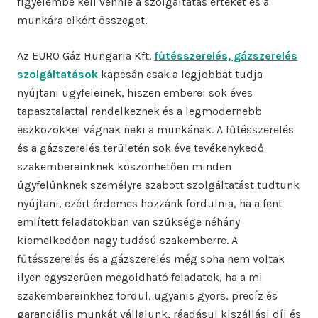
figyelembe kell vennie a szolgáltatás értékét és a
munkára elkért összeget.
Az EURO Gáz Hungaria Kft.
fűtésszerelés, gázszerelés
szolgáltatások
kapcsán csak a legjobbat tudja
nyújtani ügyfeleinek, hiszen emberei sok éves
tapasztalattal rendelkeznek és a legmodernebb
eszközökkel vágnak neki a munkának. A fűtésszerelés
és a gázszerelés területén sok éve tevékenykedő
szakembereinknek köszönhetően minden
ügyfelünknek személyre szabott szolgáltatást tudtunk
nyújtani, ezért érdemes hozzánk fordulnia, ha a fent
említett feladatokban van szüksége néhány
kiemelkedően nagy tudású szakemberre. A
fűtésszerelés és a gázszerelés még soha nem voltak
ilyen egyszerűen megoldható feladatok, ha a mi
szakembereinkhez fordul, ugyanis gyors, precíz és
garanciális munkát vállalunk, ráadásul kiszállási díj és