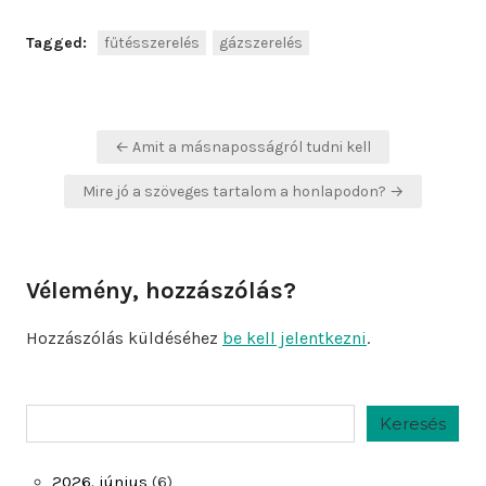
Tagged:
fűtésszerelés
gázszerelés
Bejegyzés
← Amit a másnaposságról tudni kell
navigáció
Mire jó a szöveges tartalom a honlapodon? →
Vélemény, hozzászólás?
Hozzászólás küldéséhez
be kell jelentkezni
.
Keresés
Keresés
2026. június
(6)