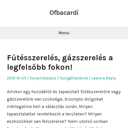
Skip
to
Ofbacardi
content
Menu
Fűtésszerelés, gázszerelés a
legfelsőbb fokon!
Posted
Author
Posted
2015-10-25
hunprobalazs
Szolgáltatások
Leave a Reply
on
in
Amikor egy hozzáértő és tapasztalt fűtésszerelőre vagy
gázszerelőre van szüksége, bizonyos dolgokat
mérlegelnie kell a választás során. Milyen
tapasztalattal rendelkezik a területen? Milyen
eszközökkel van felszerelve? Nem utolsó sorban