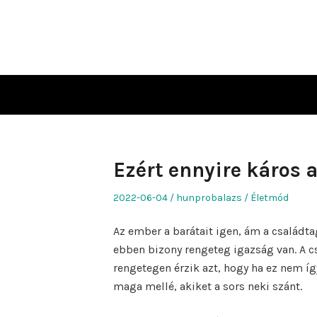
Skip
to
content
Ezért ennyire káros 
Posted
Author
Posted
2022-06-04
hunprobalazs
Életmód
on
in
Az ember a barátait igen, ám a családta
ebben bizony rengeteg igazság van. A c
rengetegen érzik azt, hogy ha ez nem í
maga mellé, akiket a sors neki szánt.