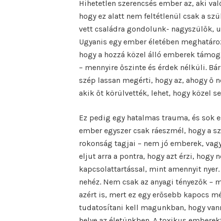
Hihetetlen szerencsés ember az, aki val
hogy ez alatt nem feltétlenül csak a sz
vett családra gondolunk- nagyszülők, u
Ugyanis egy ember életében meghatároz
hogy a hozzá közel álló emberek támoga
– mennyire őszinte és érdek nélküli. Bá
szép lassan megérti, hogy az, ahogy ő ne
akik őt körülvették, lehet, hogy közel 
Ez pedig egy hatalmas trauma, és sok e
ember egyszer csak ráeszmél, hogy a szü
rokonság tagjai – nem jó emberek, vagy
eljut arra a pontra, hogy azt érzi, hogy 
kapcsolattartással, mint amennyit nyer
nehéz. Nem csak az anyagi tényezők – m
azért is, mert ez egy erősebb kapocs m
tudatosítani kell magunkban, hogy vanna
helye az életünkben. A toxikus embere