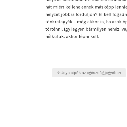
hát miért kellene ennek másképp lennie
helyzet jobbra forduljon? El kell fogad
tönkretegyék – még akkor is, ha azok ép
történni. Így legyen bármilyen nehéz, v
nélkülük, akkor lépni kell.
Bejegyzés
← Joya cipők az egészség jegyében
navigáció