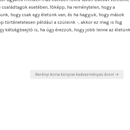
 családtagok esetében, főképp, ha reménytelen, hogy a
nunk, hogy csak egy életünk van, és ha hagyjuk, hogy mások
p történetetesen például a szüleink -, akkor ez meg is fog
agy kétségbeejtő is, ha úgy érezzük, hogy jobb lenne az életün
Berényi Anna könyvei kedvezményes áron! →