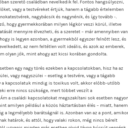
óban szerető családban nevelkedik fel. Fontos hangsúlyozni,
ülőket, vagy a testvéreket értjük, hanem a tágabb értelemben
nokatestvérek, nagybácsik és nagynénik, és így tovább -.
ó, hogy gyermekkorában milyen légkör veszi körül, illetve
tását mennyire élvezheti, és a szeretet – már amennyiben van
rhogy is legyen azonban, a gyermekből egyszer felnőtt lesz, és
velkedett, az nem feltétlen volt ideális, és azok az emberek,
sem olyan jók, mint ahogy azt kicsi korában gondolta.
setben egy nagy törés ezekben a kapcsolatokban, hisz ha az
lei, vagy nagyszülei – esetleg a testvére, vagy a tágabb
 a kapcsolatuk mindig is toxikus volt, akkor előbb-utóbb
neki erre nincs szüksége, mert többet veszít a
. Ám a családi kapcsolatokat megszakítani sok esetben nagyo
int amilyen például a közös háztartásban élés – miatt, hanem
ég a legmélyebb barátságnál is. Azonban van az a pont, amiko
k határok, és attól, hogy valaki rokon, még nincs bérelt
ktől ugyanis minden más esetben rövid távon búcsút vennénk,