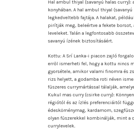
Hal ambul thiyal (savanyú halas curry):
konyhában. A hal ambul thiyal (savanyú h
legkedveltebb fajtája. A halakat, példá
pirítják meg, beleértve a fekete borsot,
leveleket. Talán a legfontosabb összetev
savanyú ízének biztosításáért.
Kottu: A Srí Lanka-i piacon zajló forgal
erről ismerheti fel, hogy a kottu ninc
gyorsétele, amikor valami finomra és zs
rizs helyett, a godamba roti néven ismer
fűszeres currymártással tálalják, amelye
Kukul mas curry (csirke curry): Könnyen 
régiótól és az ízlés preferenciáitól füg
édesköménymag, kardamom, szegfűszeg és
olyan fűszerekkel kombinálják, mint a c
currylevelek.