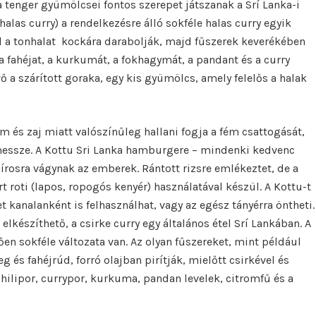
 a tenger gyümölcsei fontos szerepet játszanak a Srí Lanka-i
alas curry) a rendelkezésre álló sokféle halas curry egyik
ul a tonhalat kockára darabolják, majd fűszerek keverékében
 a fahéjat, a kurkumát, a fokhagymát, a pandant és a curry
ő a szárított goraka, egy kis gyümölcs, amely felelős a halak
om és zaj miatt valószínűleg hallani fogja a fém csattogását,
s messze. A Kottu Sri Lanka hamburgere – mindenki kedvenc
írosra vágynak az emberek. Rántott rizsre emlékeztet, de a
t roti (lapos, ropogós kenyér) használatával készül. A Kottu-t
t kanalanként is felhasználhat, vagy az egész tányérra öntheti.
elkészíthető, a csirke curry egy általános étel Srí Lankában. A
gően sokféle változata van. Az olyan fűszereket, mint például
 fahéjrúd, forró olajban pirítják, mielőtt csirkével és
hilipor, currypor, kurkuma, pandan levelek, citromfű és a