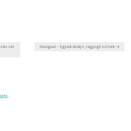
rás cet
Desigual – Egyedi dizájn, ragyogó színek →
ezni
.