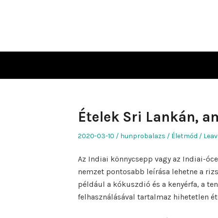
Skip
to
content
Ételek Sri Lankán, a
Posted
Author
Posted
2020-03-10
hunprobalazs
Életmód
Leav
on
in
Az Indiai könnycsepp vagy az Indiai-óc
nemzet pontosabb leírása lehetne a rizs 
például a kókuszdió és a kenyérfa, a te
felhasználásával tartalmaz hihetetlen é