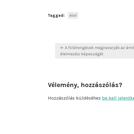
Tagged:
étel
Bejegyzés
← A földrengések megzavarják az ámb
navigáció
élelmezési képességét
Vélemény, hozzászólás?
Hozzászólás küldéséhez
be kell jelentk