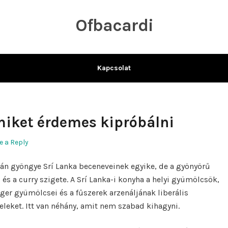
Ofbacardi
Kapcsolat
miket érdemes kipróbálni
e a Reply
eán gyöngye Srí Lanka beceneveinek egyike, de a gyönyörű
és a curry szigete. A Srí Lanka-i konyha a helyi gyümölcsök,
nger gyümölcsei és a fűszerek arzenáljának liberális
teleket. Itt van néhány, amit nem szabad kihagyni.