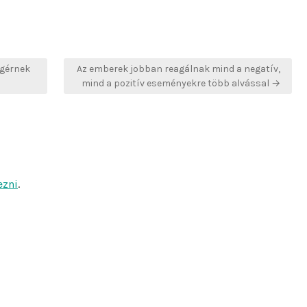
ígérnek
Az emberek jobban reagálnak mind a negatív,
mind a pozitív eseményekre több alvással →
ezni
.