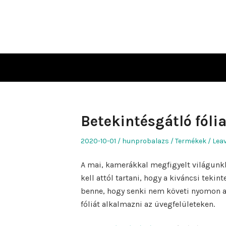
Skip
to
content
Betekintésgátló fóli
Posted
Author
Posted
2020-10-01
hunprobalazs
Termékek
Leav
on
in
A mai, kamerákkal megfigyelt világunk
kell attól tartani, hogy a kiváncsi teki
benne, hogy senki nem követi nyomon a
fóliát alkalmazni az üvegfelületeken.