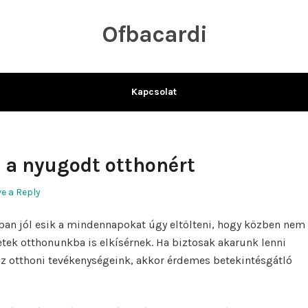
Ofbacardi
Kapcsolat
a a nyugodt otthonért
e a Reply
ban jól esik a mindennapokat úgy eltölteni, hogy közben nem
ntetek otthonunkba is elkísérnek. Ha biztosak akarunk lenni
z otthoni tevékenységeink, akkor érdemes betekintésgátló