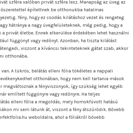
ivát szféra valóban privát szféra lesz. Manapság az üveg az
előszeretettel építettnek be otthonukba hatalmas
yezetig. Tény, hogy ez csodás kilátáshoz vezet és rengeteg
nagy hátránya a nagy üvegfelületeknek, még pedig, hogy a
 a privát életbe. Ennek elkerülése érdekében lehet használni
dául függönyt vagy redőnyt. Azonban, ha tiszta kilátást
átengedi, viszont a kíváncsi tekinteteknek gátat szab, akkor
ni otthonába.
van. A tükrös, belátás elleni fólia tökéletes a nappali
tevékenykedhet otthonában, hogy nem kell tartania mások
kor megváltoznak a fényviszonyok, így szükség lehet egyéb
ár említett függönyre vagy redőnyre. Ha teljes
belátás elleni fólia a megoldás, mely homokfúvott hatású
iákon mi sem látunk át, viszont a fény átszűrődik. Bővebb
rfektfolia.hu weboldalra, ahol a fóliákról bővebb