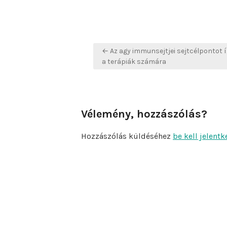
Bejegyzés
← Az agy immunsejtjei sejtcélpontot 
navigáció
a terápiák számára
Vélemény, hozzászólás?
Hozzászólás küldéséhez
be kell jelentk