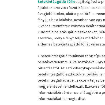
Betekintésgátló fólia
segítségével a pr
épületek szerves részét képezi, sokan 
üvegfelületeket, akár a padlótól a menn
fény jut be a lakásba, azonban van egy 
kiváncsi tekintetek könnyen beláthatnak
különféle belátás gátló eszközöket, pél
szeretne, mely a fényt teljes mértékben 
érdemes betekintésgátló fóliát választa
A betekintésgátló fóliáknak több típusa 
belátásvédelemre. Alkalmazásával úgy 
pillantásától. Az esti villanykapcsolás
betekintésgátló eszközökre, például a m
betekintésgátlás a cél, akkor a teljes 
megjelenéssel rendelkezik. Ezeken a fól
információkért érdemes ellátogatni a pe
információkat is megtudhat!