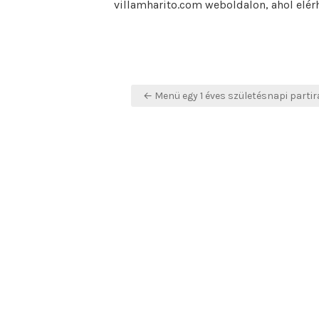
villamharito.com weboldalon, ahol elérh
Bejegyzés
← Menü egy 1 éves születésnapi partir
navigáció