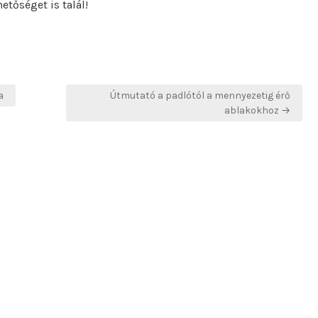
etőséget is talál!
a
Útmutató a padlótól a mennyezetig érő
ablakokhoz →