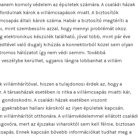
hanem komoly védelem az épületek számára. A családi házak
őfordulnak károk a villámcsapások miatt. A biztosítók
lámcsapás általi károk száma. Habár a biztosító megtéríti a
ni, mint szembesülni azzal, hogy mennyi problémát okoz.
elektronikus készülék található, jóval több, mint pár éve
ledtével való dugalj kihúzás a konnektorból közel sem olyan
ektromos hálózatot így nem védi semmi. Továbbá
 veszélybe kerülhet, ugyanis lángra lobbanhat a villám
 villámhárítóval, hiszen a tulajdonosi érdek az, hogy a
r. A társasházak esetében is ritka a villámcsapás miatti kár,
l gondoskodni. A családi házak esetében viszont
t gyakrabban hallani károkról az ilyen épületek kapcsán.
en villámhárítót otthonára. A villámvédelemmel ellátott család
ovóra, mert az éjszakai viharoktól sem kell félnie, biztosan
mcsapás. Ennek kapcsán bővebb információkat tudhat meg a