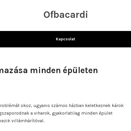
Ofbacardi
Kapcsolat
lmazása minden épületen
roblémát okoz, ugyanis számos házban keletkeznek károk
gszaporodnak a viharok, gyakorlatilag minden épület
ezik villámhárítóval.