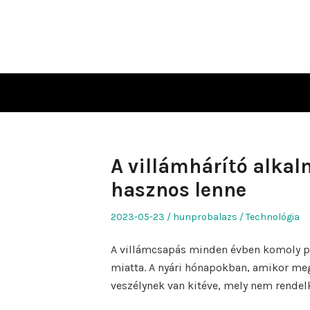
Skip
to
content
A villámhárító alka
hasznos lenne
Posted
Author
Posted
2023-05-23
hunprobalazs
Technológia
on
in
A villámcsapás minden évben komoly p
miatta. A nyári hónapokban, amikor me
veszélynek van kitéve, mely nem rendelk