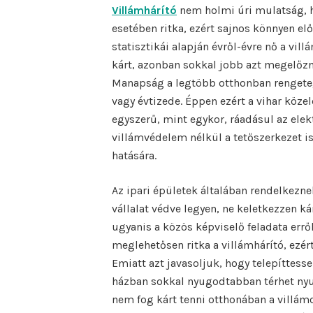
Villámhárító
nem holmi úri mulatság, 
esetében ritka, ezért sajnos könnyen el
statisztikái alapján évről-évre nő a vil
kárt, azonban sokkal jobb azt megelőz
Manapság a legtöbb otthonban rengeteg 
vagy évtizede. Éppen ezért a vihar köze
egyszerű, mint egykor, ráadásul az el
villámvédelem nélkül a tetőszerkezet is
hatására.
Az ipari épületek általában rendelkeznek
vállalat védve legyen, ne keletkezzen ká
ugyanis a közös képviselő feladata errő
meglehetősen ritka a villámhárító, ezér
Emiatt azt javasoljuk, hogy telepíttess
házban sokkal nyugodtabban térhet nyug
nem fog kárt tenni otthonában a villá